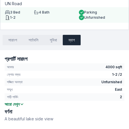
UN Road
3
Bed
4
Bath
Parking
1-2
Unfurnished
সারাংশ
শর্তাবলি
সুবিধা
ম্যাপ
প্রপার্টি সারাংশ
আকার
4000 sqft
ফ্লোর নম্বর
1-2 /2
সজ্জিত অবস্থা
Unfurnished
সম্মুখ
East
গাড়ী পার্কিং
2
আরো দেখুন
বেডরুম
3
বর্ণনা
বাথরুম
4
A beautiful lake side view
বসার রুম
Yes
Drawing Room
Yes