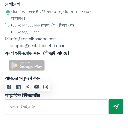
যোগাযোগ
বাড়ি # ০১, সড়ক # ২/ই, ব্লক # জে, বারিধারা, ঢাকা-১২১২,
বাংলাদেশ।
+৮৮ ০১৬২২৮৮৮৬৬৬
(সকাল ৮টা - বিকাল ৫টা)
+৮৮ ০১৬২২৮৮৮৫৫৫
info@rentalhomebd.com
support@rentalhomebd.com
অ্যাপ ডাউনলোড করুন (শীঘ্রই আসছে)
আমাদের অনুসরণ করুন
সাপ্তাহিক নিউজলেটার