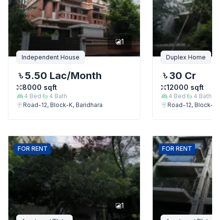
1
Independent House
Duplex Home
5.50 Lac
/Month
30 Cr
8000
sqft
12000
sqft
4
Bed
4
Bath
4
Bed
4
Bath
Road-12, Block-K, Baridhara
Road-12, Block-K,
FOR
RENT
FOR
RENT
1