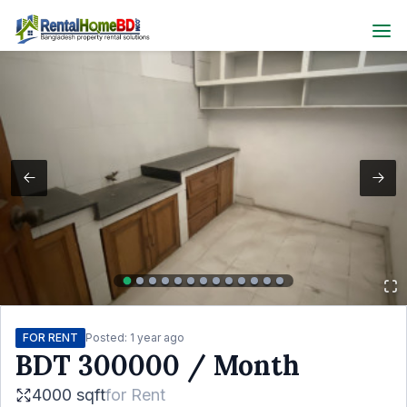
FOR RENT
Posted:
1 year ago
BDT
300000
/ Month
4000 sqft
for
Rent