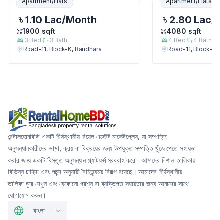
Apartment/Flats
Apartment/Flats
1.10 Lac
/Month
2.80 Lac
/
1900
sqft
4080
sqft
3
Bed
3
Bath
4
Bed
4
Bath
Road-11, Block-K, Baridhara
Road-11, Block-K, 
রেন্টালহোমবিডি একটি শীর্ষস্থানীয় রিয়েল এস্টেট মার্কেটপ্লেস, যা সম্পত্তি
অনুসন্ধানকারীদের ভাড়া, ক্রয় বা বিক্রয়ের জন্য উপযুক্ত সম্পত্তি খুঁজে পেতে সহায়তা
করার জন্য একটি বিস্তৃত অনুসন্ধান প্ল্যাটফর্ম সরবরাহ করে। আমাদের বিশাল তালিকায়
বিভিন্ন চাহিদা এবং পছন্দ অনুযায়ী বৈচিত্র্যময় বিকল্প রয়েছে। আমাদের শীর্ষস্থানীয়
তালিকা ঘুরে দেখুন এবং যেকোনো প্রশ্ন বা ব্যক্তিগত সহায়তার জন্য আমাদের সাথে
যোগাযোগ করুন।
বাংলা