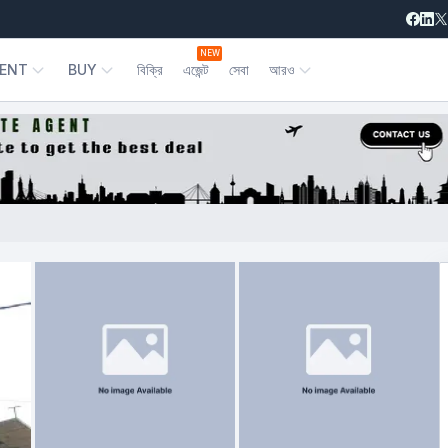
NEW
ENT
BUY
বিক্রি
এজেন্ট
সেবা
আরও