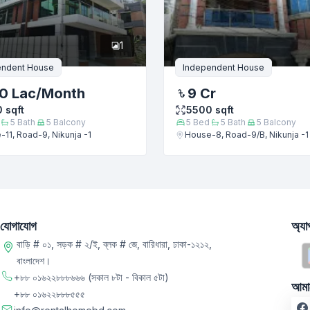
1
endent House
Independent House
0 Lac
/Month
9 Cr
0
sqft
5500
sqft
5
Bath
5
Balcony
5
Bed
5
Bath
5
Balcony
11, Road-9, Nikunja -1
House-8, Road-9/B, Nikunja -1
যোগাযোগ
অ্য
বাড়ি # ০১, সড়ক # ২/ই, ব্লক # জে, বারিধারা, ঢাকা-১২১২,
বাংলাদেশ।
+৮৮ ০১৬২২৮৮৮৬৬৬
(সকাল ৮টা - বিকাল ৫টা)
আমা
+৮৮ ০১৬২২৮৮৮৫৫৫