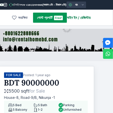
হটলাইন
+৮৮ ০১৬২২৮৮৮৬৬৬
(সকাল ৮টা - বিকাল ৫টা)
বাং
সংরক্ষিত
পোস্ট প্রপার্টি
সাইন ইন
/
রেজিস্টার
Free!
FOR SALE
Posted:
1 year ago
BDT
90000000
5500 sqft
for
Sale
House-8, Road-9/B, Nikunja -1
5
Bed
5
Bath
Parking
5
Balcony
1-2
Unfurnished