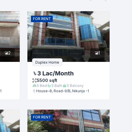
FOR
RENT
2
1
Duplex Home
3 Lac
/Month
5500
sqft
5
Bed
5
Bath
5
Balcony
1
House-8, Road-9/B, Nikunja -1
FOR
RENT