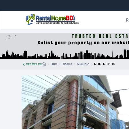
R
সার্চে ফিরে যান
Buy
Dhaka
Nikunjo
RHB-P01106