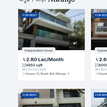
নাম
FOR
RENT
FOR
RE
ফোন নম্বর
1
বার্তা
Independent House
Duple
2.80 Lac
/Month
2.6
4950
sqft
600
5
Bed
5
Bath
5
Bed
House-31, Road-8/A, Nikunja -1
House-
FOR
RENT
FOR
RE