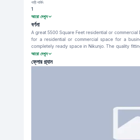
গাড়ী পার্কিং
1
বেডরুম
বাথরুম
আরো দেখুন
5
5
বর্ণনা
A great 5500 Square Feet residential or commercial Duplex House is available for rent in Nikunjo. If you are looking
খাবার রুম
বারান্দা
for a residential or commercial space for a busin
Yes
5
completely ready space in Nikunjo. The quality fitting
make this space more attractive.
আরো দেখুন
স্টাফ টয়লেট
ফ্লোর প্ল্যান
No