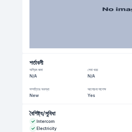
শর্তাবলী
অগ্রিম জমা
সেবা খরচ
N/A
N/A
সম্পত্তির অবস্থা
আলোচনা সাপেক্ষ
New
Yes
বৈশিষ্ট্য/সুবিধা
Intercom
Electricity