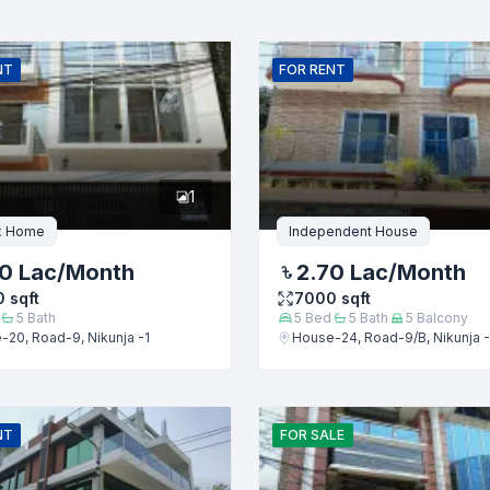
ইমেইল
NT
FOR
RENT
1
x Home
Independent House
0 Lac
/Month
2.70 Lac
/Month
0
sqft
7000
sqft
5
Bath
5
Bed
5
Bath
5
Balcony
20, Road-9, Nikunja -1
House-24, Road-9/B, Nikunja -
জমা দিন
NT
FOR
SALE