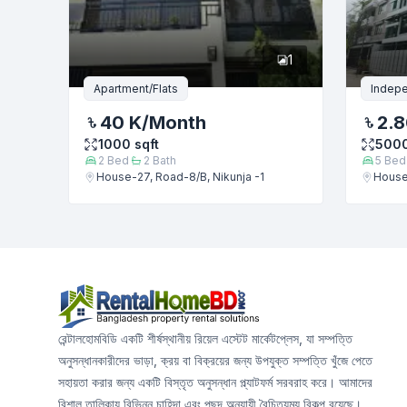
1
Apartment/Flats
Indep
40 K
/Month
2.8
1000
sqft
500
2
Bed
2
Bath
5
Bed
House-27, Road-8/B, Nikunja -1
House-
রেন্টালহোমবিডি একটি শীর্ষস্থানীয় রিয়েল এস্টেট মার্কেটপ্লেস, যা সম্পত্তি
অনুসন্ধানকারীদের ভাড়া, ক্রয় বা বিক্রয়ের জন্য উপযুক্ত সম্পত্তি খুঁজে পেতে
সহায়তা করার জন্য একটি বিস্তৃত অনুসন্ধান প্ল্যাটফর্ম সরবরাহ করে। আমাদের
বিশাল তালিকায় বিভিন্ন চাহিদা এবং পছন্দ অনুযায়ী বৈচিত্র্যময় বিকল্প রয়েছে।