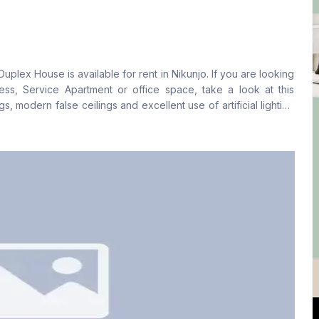
বসার রুম
Drawing Room
Yes
Yes
রান্নাঘর
সার্ভেন্ট রুম
ess, Service Apartment or office space, take a look at this
1
No
s, modern false ceilings and excellent use of artificial lighting