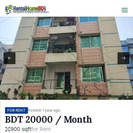
FOR RENT
Posted:
1 year ago
BDT
20000
/ Month
900 sqft
for
Rent