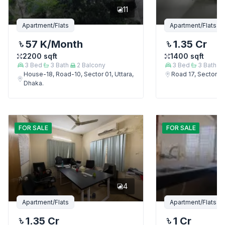
11
Apartment/Flats
Apartment/Flats
57 K
/Month
1.35 Cr
2200
sqft
1400
sqft
3
Bed
3
Bath
2
Balcony
3
Bed
3
Bath
House-18, Road-10, Sector 01, Uttara,
Road 17, Sector 4,
Dhaka.
FOR
SALE
FOR
SALE
4
Apartment/Flats
Apartment/Flats
1.35 Cr
1 Cr