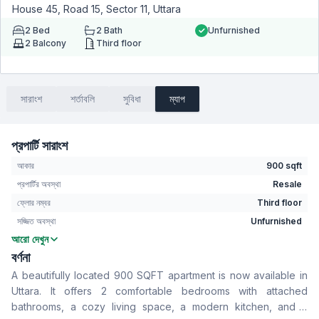
House 45, Road 15, Sector 11, Uttara
2
Bed
2
Bath
Unfurnished
2
Balcony
Third floor
সারাংশ
শর্তাবলি
সুবিধা
ম্যাপ
প্রপার্টি সারাংশ
আকার
900 sqft
প্রপার্টির অবস্থা
Resale
ফ্লোর নম্বর
Third floor
সজ্জিত অবস্থা
Unfurnished
আরো দেখুন
বেডরুম
2
বর্ণনা
বাথরুম
2
A beautifully located 900 SQFT apartment is now available in
বসার রুম
No
Uttara. It offers 2 comfortable bedrooms with attached
Drawing Room
Yes
bathrooms, a cozy living space, a modern kitchen, and a
খাবার রুম
Yes