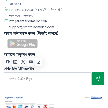
বাংলাদেশ।
+৮৮ ০১৬২২৮৮৮৬৬৬
(সকাল ৮টা - বিকাল ৫টা)
+৮৮ ০১৬২২৮৮৮৫৫৫
info@rentalhomebd.com
support@rentalhomebd.com
অ্যাপ ডাউনলোড করুন (শীঘ্রই আসছে)
আমাদের অনুসরণ করুন
সাপ্তাহিক নিউজলেটার