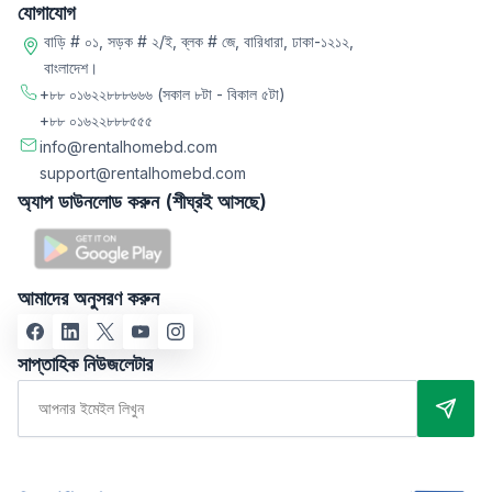
যোগাযোগ
বাড়ি # ০১, সড়ক # ২/ই, ব্লক # জে, বারিধারা, ঢাকা-১২১২,
বাংলাদেশ।
+৮৮ ০১৬২২৮৮৮৬৬৬
(সকাল ৮টা - বিকাল ৫টা)
+৮৮ ০১৬২২৮৮৮৫৫৫
info@rentalhomebd.com
support@rentalhomebd.com
অ্যাপ ডাউনলোড করুন (শীঘ্রই আসছে)
আমাদের অনুসরণ করুন
সাপ্তাহিক নিউজলেটার