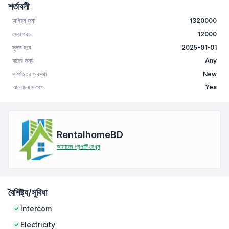
শর্তাবলী
অগ্রিম জমা
1320000
সেবা খরচ
12000
সুলভ হবে
2025-01-01
যাদের জন্য
Any
সম্পত্তির অবস্থা
New
আলোচনা সাপেক্ষ
Yes
RentalhomeBD
আমাদের প্রপার্টি দেখুন
বৈশিষ্ট্য/সুবিধা
Intercom
Electricity