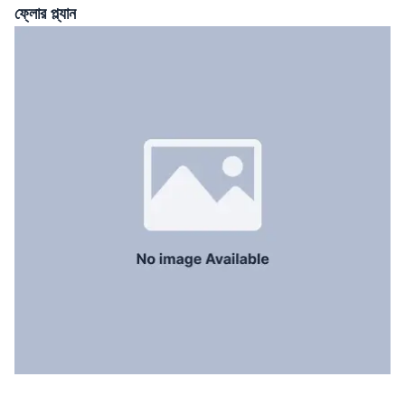
সার্ভেন্ট রুম
No
ফ্লোর প্ল্যান
স্টাফ টয়লেট
No