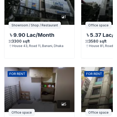
1
Showroom / Shop / Restaurant
Office space
9.90 Lac
/Month
5.37 Lac
/
3300
sqft
3580
sqft
House 43, Road 11, Banani, Dhaka
House 81, Road 11
FOR
RENT
FOR
RENT
5
Office space
Office space