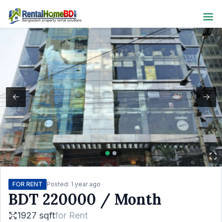
FOR RENT
Posted:
1 year ago
BDT
220000
/ Month
1927 sqft
for
Rent