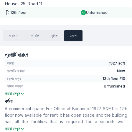
House- 25, Road 11
12th floor
Unfurnished
সারাংশ
শর্তাবলি
সুবিধা
ম্যাপ
প্রপার্টি সারাংশ
আকার
1927 sqft
প্রপার্টির অবস্থা
New
ফ্লোর নম্বর
12th floor /13
সজ্জিত অবস্থা
Unfurnished
আরো দেখুন
বাথরুম
2
বর্ণনা
বসার রুম
No
A commercial space For Office at Banani of 1927 SQFT is 12th
Drawing Room
No
floor now available for rent. It has open space and the building
খাবার রুম
No
has all the facilities that is required for a smooth work
ফ্লোর টাইপ
Tiled
experience. To know more contact now
আরো দেখুন