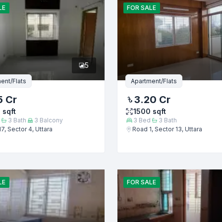
LE
FOR
SALE
5
ent/Flats
Apartment/Flats
5 Cr
3.20 Cr
0
sqft
1500
sqft
3
Bath
3
Balcony
3
Bed
3
Bath
7, Sector 4, Uttara
Road 1, Sector 13, Uttara
জমা দিন
LE
FOR
SALE