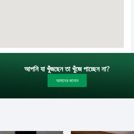
আপনি যা খুঁজছেন তা খুঁজে পাচ্ছেন না?
আমাদের জানান
বাজেট (টাকায়)
বিক্রয়
ইমেইল