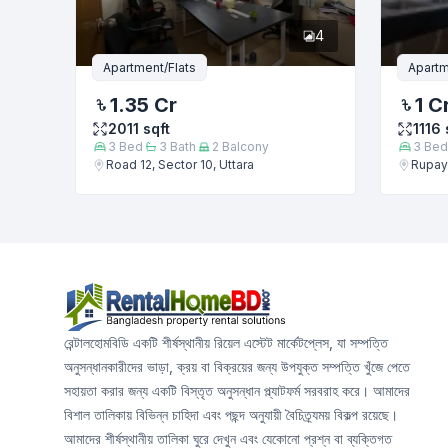
4
Apartment/Flats
Apartm
1.35 Cr
1 C
2011
sqft
1116
3
Bed
3
Bath
2
Balcony
3
Bed
Road 12, Sector 10, Uttara
Rupaya
রেন্টালহোমবিডি একটি শীর্ষস্থানীয় রিয়েল এস্টেট মার্কেটপ্লেস, যা সম্পত্তি
অনুসন্ধানকারীদের ভাড়া, ক্রয় বা বিক্রয়ের জন্য উপযুক্ত সম্পত্তি খুঁজে পেতে
সহায়তা করার জন্য একটি বিস্তৃত অনুসন্ধান প্ল্যাটফর্ম সরবরাহ করে। আমাদের
বিশাল তালিকায় বিভিন্ন চাহিদা এবং পছন্দ অনুযায়ী বৈচিত্র্যময় বিকল্প রয়েছে।
আমাদের শীর্ষস্থানীয় তালিকা ঘুরে দেখুন এবং যেকোনো প্রশ্ন বা ব্যক্তিগত