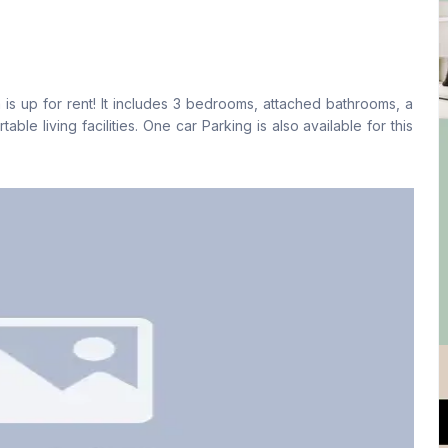
বসার রুম
Drawing Room
Yes
Yes
is up for rent! It includes 3 bedrooms, attached bathrooms, a
রান্নাঘর
সার্ভেন্ট রুম
ble living facilities. One car Parking is also available for this
1
Yes