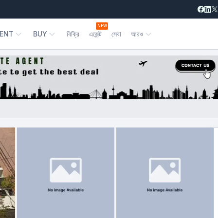
NEW
ENT
BUY
বিক্রি
এজেন্ট
সেবা
আরও