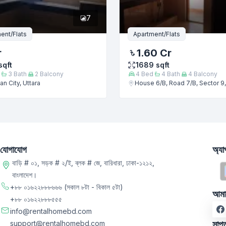
7
ent/Flats
Apartment/Flats
r
1.60 Cr
sqft
1689
sqft
3
Bath
2
Balcony
4
Bed
4
Bath
4
Balcony
n City, Uttara
House 6/B, Road 7/B, Sector 9,
যোগাযোগ
অ্য
বাড়ি # ০১, সড়ক # ২/ই, ব্লক # জে, বারিধারা, ঢাকা-১২১২,
বাংলাদেশ।
+৮৮ ০১৬২২৮৮৮৬৬৬
(সকাল ৮টা - বিকাল ৫টা)
আমা
+৮৮ ০১৬২২৮৮৮৫৫৫
info@rentalhomebd.com
support@rentalhomebd.com
সাপ্