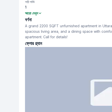
গাড়ী পার্কিং
1
বেডরুম
বাথরুম
আরো দেখুন
3
3
বর্ণনা
A grand 2200 SQFT unfurnished apartment in Uttara 
খাবার রুম
ফ্লোর টাইপ
spacious living area, and a dining space with comforta
Yes
Tiled
apartment. Call for details!
ফ্লোর প্ল্যান
স্টাফ টয়লেট
Yes