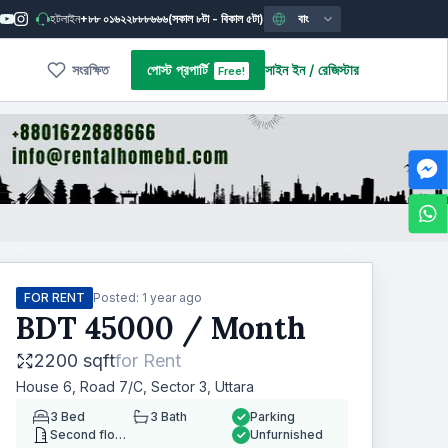
হটলাইন
+৮৮ ০১৬২২৮৮৮৬৬৬
(সকাল ৮টা - বিকাল ৫টা)
বাং
সংরক্ষিত
পোস্ট প্রপার্টি
সাইন ইন
/
রেজিস্টার
Free!
FOR RENT
Posted:
1 year ago
BDT
45000
/ Month
2200 sqft
for
Rent
House 6, Road 7/C, Sector 3, Uttara
3
Bed
3
Bath
Parking
Second floor
Unfurnished