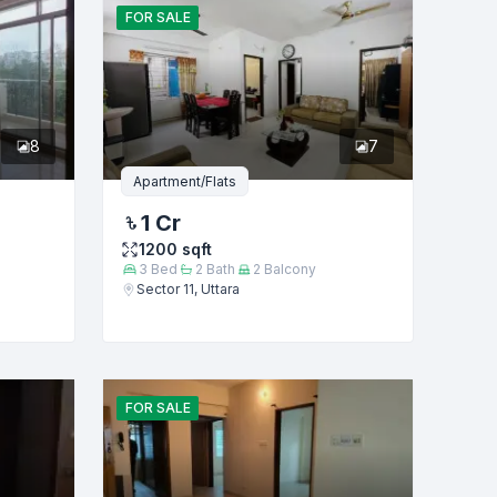
FOR
SALE
8
7
Apartment/Flats
1 Cr
1200
sqft
3
Bed
2
Bath
2
Balcony
Sector 11, Uttara
FOR
SALE