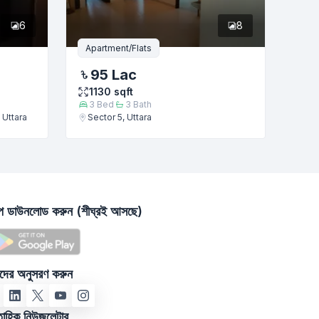
6
8
Apartment/Flats
95 Lac
1130
sqft
3
Bed
3
Bath
 Uttara
Sector 5, Uttara
াপ ডাউনলোড করুন (শীঘ্রই আসছে)
দের অনুসরণ করুন
তাহিক নিউজলেটার