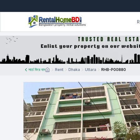
R
সার্চে ফিরে যান
Rent
Dhaka
Uttara
RHB-P00880