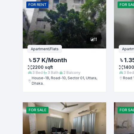
FOR
RENT
FOR
SA
ফোন নম্বর
11
বার্তা
Apartment/Flats
Apartm
57 K
/Month
1.3
2200
sqft
140
3
Bed
3
Bath
2
Balcony
3
Bed
House-18, Road-10, Sector 01, Uttara,
Road 1
Dhaka.
FOR
SALE
FOR
SA