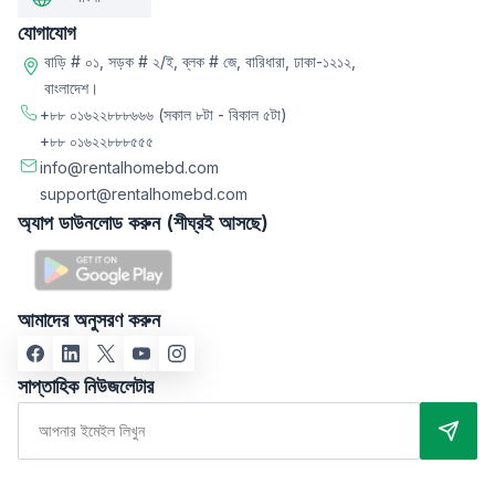
যোগাযোগ
বাড়ি # ০১, সড়ক # ২/ই, ব্লক # জে, বারিধারা, ঢাকা-১২১২,
বাংলাদেশ।
+৮৮ ০১৬২২৮৮৮৬৬৬
(সকাল ৮টা - বিকাল ৫টা)
+৮৮ ০১৬২২৮৮৮৫৫৫
info@rentalhomebd.com
support@rentalhomebd.com
অ্যাপ ডাউনলোড করুন (শীঘ্রই আসছে)
আমাদের অনুসরণ করুন
সাপ্তাহিক নিউজলেটার