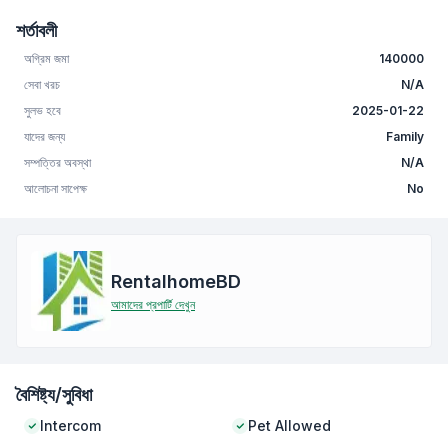
শর্তাবলী
অগ্রিম জমা
140000
সেবা খরচ
N/A
সুলভ হবে
2025-01-22
যাদের জন্য
Family
সম্পত্তির অবস্থা
N/A
আলোচনা সাপেক্ষ
No
RentalhomeBD
আমাদের প্রপার্টি দেখুন
বৈশিষ্ট্য/সুবিধা
Intercom
Pet Allowed