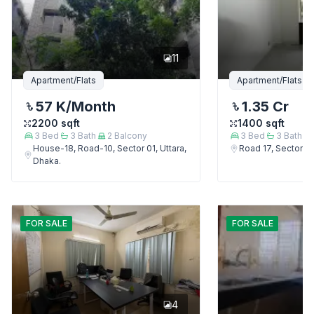
11
Apartment/Flats
Apartment/Flats
57 K
/Month
1.35 Cr
2200
sqft
1400
sqft
3
Bed
3
Bath
2
Balcony
3
Bed
3
Bath
House-18, Road-10, Sector 01, Uttara,
Road 17, Sector 4,
Dhaka.
FOR
SALE
FOR
SALE
4