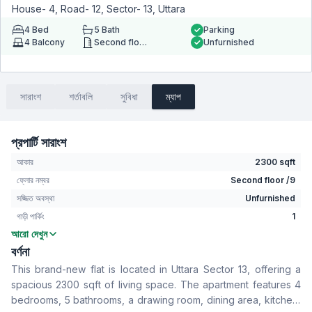
House- 4, Road- 12, Sector- 13, Uttara
4
Bed
5
Bath
Parking
4
Balcony
Second floor
Unfurnished
সারাংশ
শর্তাবলি
সুবিধা
ম্যাপ
প্রপার্টি সারাংশ
আকার
2300 sqft
ফ্লোর নম্বর
Second floor /9
সজ্জিত অবস্থা
Unfurnished
গাড়ী পার্কিং
1
আরো দেখুন
বেডরুম
4
বর্ণনা
বাথরুম
5
This brand-new flat is located in Uttara Sector 13, offering a
বসার রুম
No
spacious 2300 sqft of living space. The apartment features 4
Drawing Room
Yes
bedrooms, 5 bathrooms, a drawing room, dining area, kitchen,
খাবার রুম
Yes