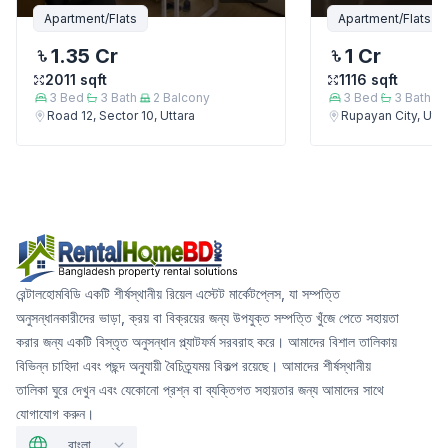
Apartment/Flats
Apartment/Flats
1.35 Cr
1 Cr
2011
sqft
1116
sqft
3
Bed
3
Bath
2
Balcony
3
Bed
3
Bath
Road 12, Sector 10, Uttara
Rupayan City, Utta
রেন্টালহোমবিডি একটি শীর্ষস্থানীয় রিয়েল এস্টেট মার্কেটপ্লেস, যা সম্পত্তি
অনুসন্ধানকারীদের ভাড়া, ক্রয় বা বিক্রয়ের জন্য উপযুক্ত সম্পত্তি খুঁজে পেতে সহায়তা
করার জন্য একটি বিস্তৃত অনুসন্ধান প্ল্যাটফর্ম সরবরাহ করে। আমাদের বিশাল তালিকায়
বিভিন্ন চাহিদা এবং পছন্দ অনুযায়ী বৈচিত্র্যময় বিকল্প রয়েছে। আমাদের শীর্ষস্থানীয়
তালিকা ঘুরে দেখুন এবং যেকোনো প্রশ্ন বা ব্যক্তিগত সহায়তার জন্য আমাদের সাথে
যোগাযোগ করুন।
বাংলা