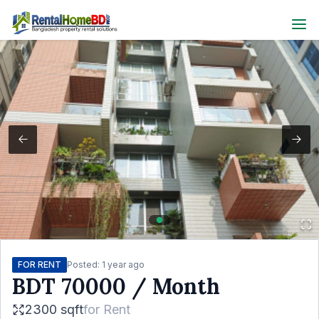
FOR RENT
Posted:
1 year ago
BDT
70000
/ Month
2300 sqft
for
Rent