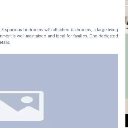
বসার রুম
Drawing Room
Yes
Yes
s 3 spacious bedrooms with attached bathrooms, a large living
রান্নাঘর
সার্ভেন্ট রুম
tment is well-maintained and ideal for families. One dedicated
1
No
tails.