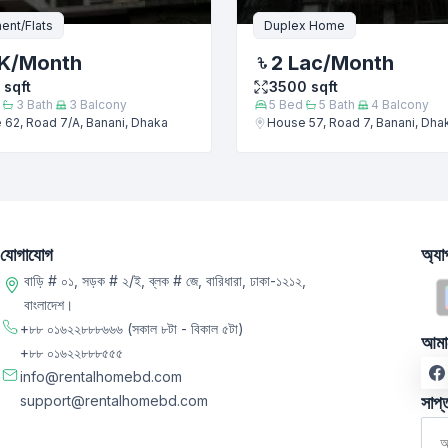
ent/Flats
Duplex Home
K
/Month
2 Lac
/Month
sqft
3500
sqft
3
Bath
3
Balcony
5
Bed
5
Bath
4
Balcony
62, Road 7/A, Banani, Dhaka
House 57, Road 7, Banani, Dha
যোগাযোগ
অ্য
বাড়ি # ০১, সড়ক # ২/ই, ব্লক # জে, বারিধারা, ঢাকা-১২১২,
বাংলাদেশ।
+৮৮ ০১৬২২৮৮৮৬৬৬
(সকাল ৮টা - বিকাল ৫টা)
আমা
+৮৮ ০১৬২২৮৮৮৫৫৫
info@rentalhomebd.com
support@rentalhomebd.com
সাপ্