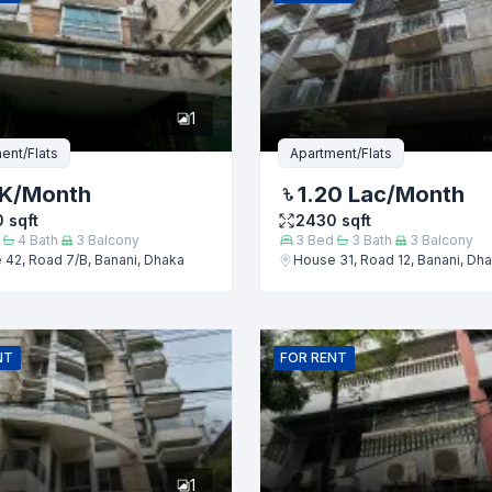
1
ent/Flats
Apartment/Flats
 K
/Month
1.20 Lac
/Month
0
sqft
2430
sqft
4
Bath
3
Balcony
3
Bed
3
Bath
3
Balcony
42, Road 7/B, Banani, Dhaka
House 31, Road 12, Banani, Dh
জমা দিন
NT
FOR
RENT
1