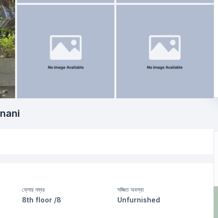
anani
ফ্লোর নম্বর
সজ্জিত অবস্থা
8th floor /8
Unfurnished