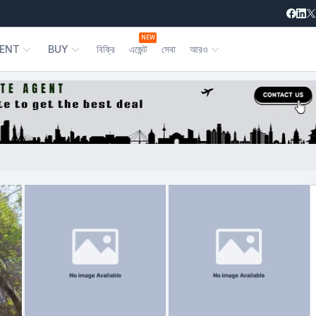
NEW
ENT
BUY
বিক্রি
এজেন্ট
সেবা
আরও