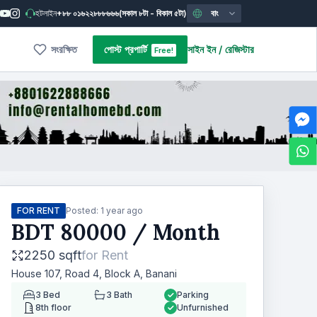
হটলাইন
+৮৮ ০১৬২২৮৮৮৬৬৬
(সকাল ৮টা - বিকাল ৫টা)
বাং
সংরক্ষিত
পোস্ট প্রপার্টি
সাইন ইন
/
রেজিস্টার
Free!
FOR RENT
Posted:
1 year ago
BDT
80000
/ Month
2250 sqft
for
Rent
House 107, Road 4, Block A, Banani
3
Bed
3
Bath
Parking
8th floor
Unfurnished