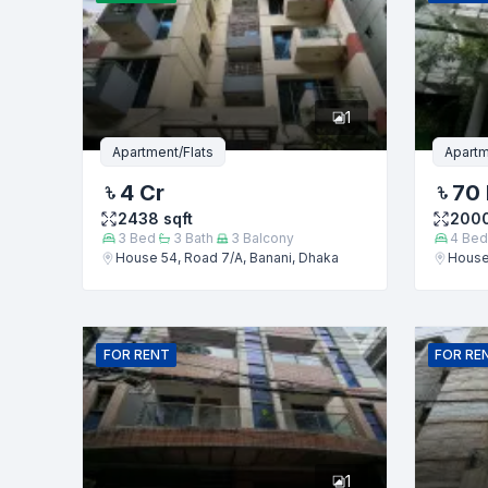
ফোন নম্বর
1
বার্তা
Apartment/Flats
Apartm
4 Cr
70
2438
sqft
200
3
Bed
3
Bath
3
Balcony
4
Bed
House 54, Road 7/A, Banani, Dhaka
House 
FOR
RENT
FOR
RE
1