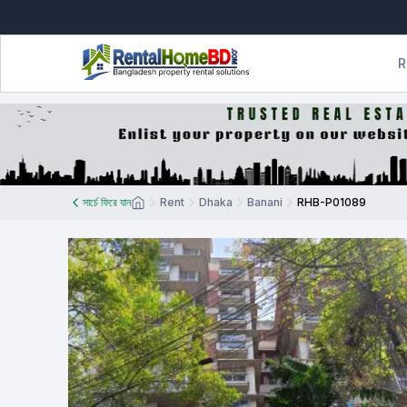
R
সার্চে ফিরে যান
Rent
Dhaka
Banani
RHB-P01089