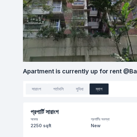
Apartment is currently up for rent @B
সারাংশ
শর্তাবলি
সুবিধা
ম্যাপ
প্রপার্টি সারাংশ
আকার
প্রপার্টির অবস্থা
2250 sqft
New