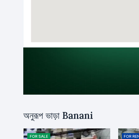
উদ্দেশ্য
অনুরূপ ভাড়া
Banani
ভাড়া
ক্রয়
নাম
FOR
SALE
FOR
RE