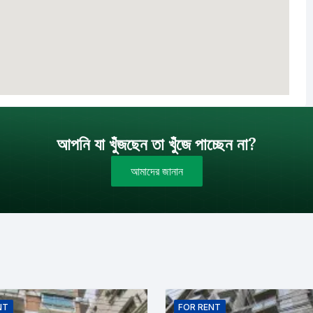
আপনি যা খুঁজছেন তা খুঁজে পাচ্ছেন না?
আমাদের জানান
বাজেট (টাকায়)
বিক্রয়
ইমেইল
NT
FOR
RENT