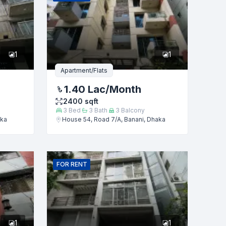
1
1
Apartment/Flats
1.40 Lac
/Month
2400
sqft
3
Bed
3
Bath
3
Balcony
aka
House 54, Road 7/A, Banani, Dhaka
FOR
RENT
1
1