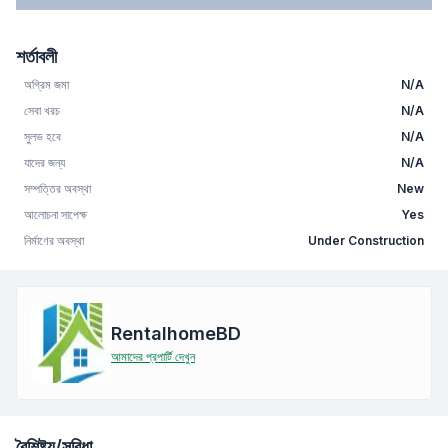
শর্তাবলী
অগ্রিম জমা
N/A
সেবা খরচ
N/A
সুলভ হবে
N/A
যাদের জন্য
N/A
সম্পত্তির অবস্থা
New
আলোচনা সাপেক্ষ
Yes
নির্মাণের অবস্থা
Under Construction
RentalhomeBD
আমাদের প্রপার্টি দেখুন
বৈশিষ্ট্য/সুবিধা