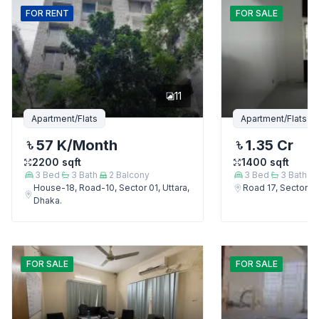
FOR
RENT
FOR
SALE
11
Apartment/Flats
Apartment/Flats
57 K
/Month
1.35 Cr
2200
sqft
1400
sqft
3
Bed
3
Bath
2
Balcony
3
Bed
3
Bath
House-18, Road-10, Sector 01, Uttara,
Road 17, Sector 4,
Dhaka.
FOR
SALE
FOR
SALE