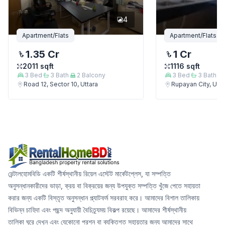
4
Apartment/Flats
Apartment/Flats
1.35 Cr
1 Cr
2011
sqft
1116
sqft
3
Bed
3
Bath
2
Balcony
3
Bed
3
Bath
Road 12, Sector 10, Uttara
Rupayan City, Utta
রেন্টালহোমবিডি একটি শীর্ষস্থানীয় রিয়েল এস্টেট মার্কেটপ্লেস, যা সম্পত্তি
অনুসন্ধানকারীদের ভাড়া, ক্রয় বা বিক্রয়ের জন্য উপযুক্ত সম্পত্তি খুঁজে পেতে সহায়তা
করার জন্য একটি বিস্তৃত অনুসন্ধান প্ল্যাটফর্ম সরবরাহ করে। আমাদের বিশাল তালিকায়
বিভিন্ন চাহিদা এবং পছন্দ অনুযায়ী বৈচিত্র্যময় বিকল্প রয়েছে। আমাদের শীর্ষস্থানীয়
তালিকা ঘুরে দেখুন এবং যেকোনো প্রশ্ন বা ব্যক্তিগত সহায়তার জন্য আমাদের সাথে