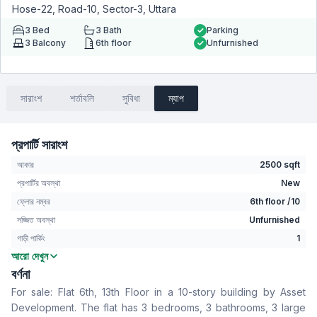
Hose-22, Road-10, Sector-3, Uttara
3
Bed
3
Bath
Parking
3
Balcony
6th floor
Unfurnished
সারাংশ
শর্তাবলি
সুবিধা
ম্যাপ
প্রপার্টি সারাংশ
আকার
2500 sqft
প্রপার্টির অবস্থা
New
ফ্লোর নম্বর
6th floor /10
সজ্জিত অবস্থা
Unfurnished
গাড়ী পার্কিং
1
আরো দেখুন
বেডরুম
3
বর্ণনা
বাথরুম
3
For sale: Flat 6th, 13th Floor in a 10-story building by Asset
বসার রুম
Yes
Development. The flat has 3 bedrooms, 3 bathrooms, 3 large
Drawing Room
Yes