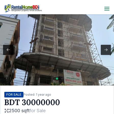
FOR SALE
Posted:
1 year ago
BDT
30000000
2500 sqft
for
Sale