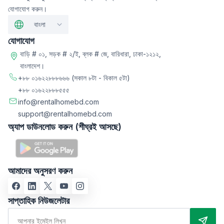
যোগাযোগ করুন।
বাংলা
যোগাযোগ
বাড়ি # ০১, সড়ক # ২/ই, ব্লক # জে, বারিধারা, ঢাকা-১২১২,
বাংলাদেশ।
+৮৮ ০১৬২২৮৮৮৬৬৬
(সকাল ৮টা - বিকাল ৫টা)
+৮৮ ০১৬২২৮৮৮৫৫৫
info@rentalhomebd.com
support@rentalhomebd.com
অ্যাপ ডাউনলোড করুন (শীঘ্রই আসছে)
আমাদের অনুসরণ করুন
সাপ্তাহিক নিউজলেটার