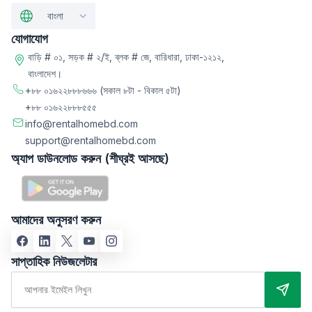
বাংলা
যোগাযোগ
বাড়ি # ০১, সড়ক # ২/ই, ব্লক # জে, বারিধারা, ঢাকা-১২১২,
বাংলাদেশ।
+৮৮ ০১৬২২৮৮৮৬৬৬
(সকাল ৮টা - বিকাল ৫টা)
+৮৮ ০১৬২২৮৮৮৫৫৫
info@rentalhomebd.com
support@rentalhomebd.com
অ্যাপ ডাউনলোড করুন (শীঘ্রই আসছে)
আমাদের অনুসরণ করুন
সাপ্তাহিক নিউজলেটার