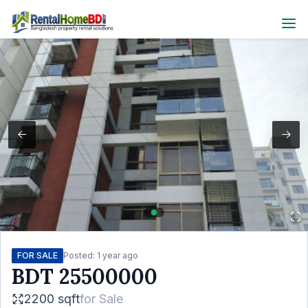
FOR SALE
Posted:
1 year ago
BDT
25500000
2200 sqft
for
Sale