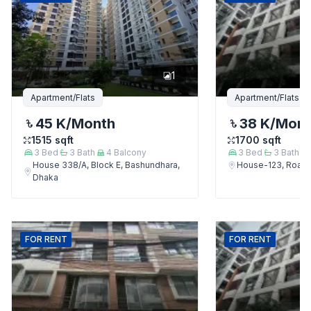
1
Apartment/Flats
Apartment/Flats
45 K
/Month
38 K
/Mon
1515
sqft
1700
sqft
3
Bed
3
Bath
4
Balcony
3
Bed
3
Bath
House 338/A, Block E, Bashundhara,
House-123, Road-
Dhaka
FOR
RENT
FOR
RENT