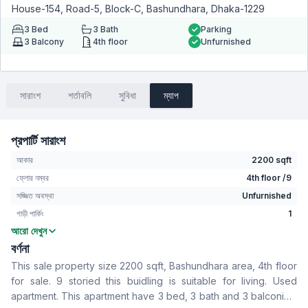
House-154, Road-5, Block-C, Bashundhara, Dhaka-1229
3
Bed
3
Bath
Parking
3
Balcony
4th floor
Unfurnished
সারাংশ
শর্তাবলি
সুবিধা
ম্যাপ
প্রপার্টি সারাংশ
আকার
2200 sqft
ফ্লোর নম্বর
4th floor /9
সজ্জিত অবস্থা
Unfurnished
গাড়ী পার্কিং
1
আরো দেখুন
বেডরুম
3
বর্ণনা
বাথরুম
3
This sale property size 2200 sqft, Bashundhara area, 4th floor
বসার রুম
No
for sale. 9 storied this buidling is suitable for living. Used
Drawing Room
Yes
apartment. This apartment have 3 bed, 3 bath and 3 balconies.
খাবার রুম
Yes