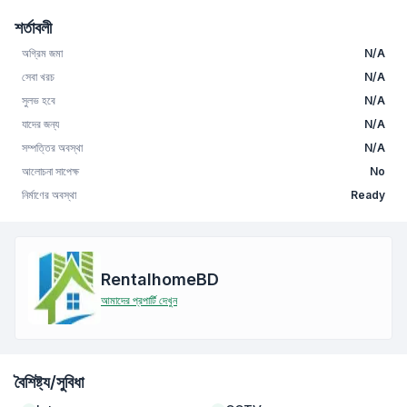
শর্তাবলী
অগ্রিম জমা
N/A
সেবা খরচ
N/A
সুলভ হবে
N/A
যাদের জন্য
N/A
সম্পত্তির অবস্থা
N/A
আলোচনা সাপেক্ষ
No
নির্মাণের অবস্থা
Ready
RentalhomeBD
আমাদের প্রপার্টি দেখুন
বৈশিষ্ট্য/সুবিধা