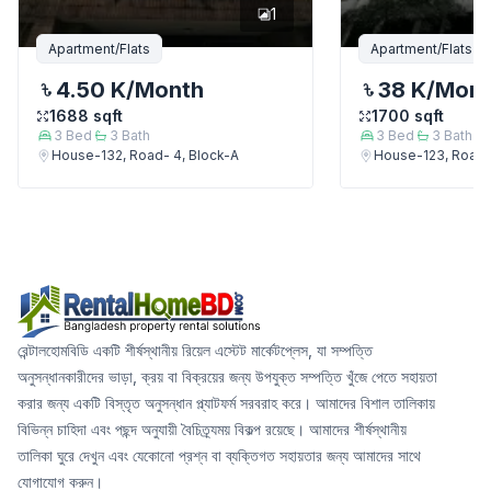
1
Apartment/Flats
Apartment/Flats
4.50 K
/Month
38 K
/Mon
1688
sqft
1700
sqft
3
Bed
3
Bath
3
Bed
3
Bath
House-132, Road- 4, Block-A
House-123, Road-
রেন্টালহোমবিডি একটি শীর্ষস্থানীয় রিয়েল এস্টেট মার্কেটপ্লেস, যা সম্পত্তি
অনুসন্ধানকারীদের ভাড়া, ক্রয় বা বিক্রয়ের জন্য উপযুক্ত সম্পত্তি খুঁজে পেতে সহায়তা
করার জন্য একটি বিস্তৃত অনুসন্ধান প্ল্যাটফর্ম সরবরাহ করে। আমাদের বিশাল তালিকায়
বিভিন্ন চাহিদা এবং পছন্দ অনুযায়ী বৈচিত্র্যময় বিকল্প রয়েছে। আমাদের শীর্ষস্থানীয়
তালিকা ঘুরে দেখুন এবং যেকোনো প্রশ্ন বা ব্যক্তিগত সহায়তার জন্য আমাদের সাথে
যোগাযোগ করুন।