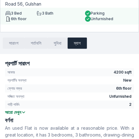
Road 56, Gulshan
3
Bed
3
Bath
Parking
6th floor
Unfurnished
সারাংশ
শর্তাবলি
সুবিধা
ম্যাপ
প্রপার্টি সারাংশ
আকার
4200 sqft
প্রপার্টির অবস্থা
New
ফ্লোর নম্বর
6th floor
সজ্জিত অবস্থা
Unfurnished
গাড়ী পার্কিং
2
আরো দেখুন
বেডরুম
3
বর্ণনা
বাথরুম
3
An used Flat is now available at a reasonable price. With a
বসার রুম
Yes
great location, it has 3 bedrooms, 3 bathrooms, drawing-dining
Drawing Room
Yes