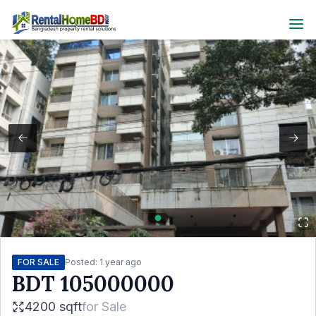
FOR SALE
Posted:
1 year ago
BDT
105000000
4200 sqft
for
Sale