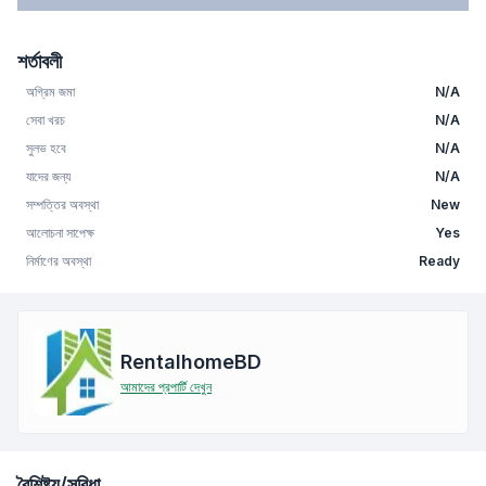
শর্তাবলী
অগ্রিম জমা
N/A
সেবা খরচ
N/A
সুলভ হবে
N/A
যাদের জন্য
N/A
সম্পত্তির অবস্থা
New
আলোচনা সাপেক্ষ
Yes
নির্মাণের অবস্থা
Ready
RentalhomeBD
আমাদের প্রপার্টি দেখুন
বৈশিষ্ট্য/সুবিধা