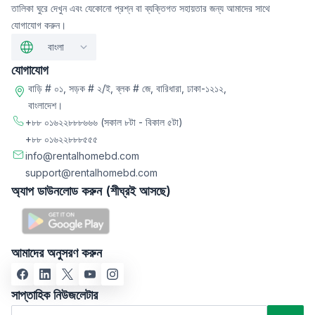
তালিকা ঘুরে দেখুন এবং যেকোনো প্রশ্ন বা ব্যক্তিগত সহায়তার জন্য আমাদের সাথে
যোগাযোগ করুন।
বাংলা
যোগাযোগ
বাড়ি # ০১, সড়ক # ২/ই, ব্লক # জে, বারিধারা, ঢাকা-১২১২,
বাংলাদেশ।
+৮৮ ০১৬২২৮৮৮৬৬৬
(সকাল ৮টা - বিকাল ৫টা)
+৮৮ ০১৬২২৮৮৮৫৫৫
info@rentalhomebd.com
support@rentalhomebd.com
অ্যাপ ডাউনলোড করুন (শীঘ্রই আসছে)
আমাদের অনুসরণ করুন
সাপ্তাহিক নিউজলেটার