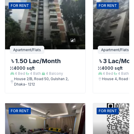
FOR
RENT
FOR
RENT
1
Apartment/Flats
Apartment/Flats
1.50 Lac
/Month
3 Lac
/Mon
4000
sqft
4000
sqft
4
Bed
4
Bath
4
Balcony
4
Bed
4
Bath
House 2/B, Road 50, Gulshan 2,
House 4, Road 50,
Dhaka- 1212
FOR
RENT
FOR
RENT