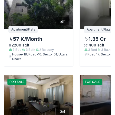
11
Apartment/Flats
Apartment/Flats
57 K
/Month
1.35 Cr
2200
sqft
1400
sqft
3
Bed
3
Bath
2
Balcony
3
Bed
3
Bath
House-18, Road-10, Sector 01, Uttara,
Road 17, Sector 4,
Dhaka.
FOR
SALE
FOR
SALE
4