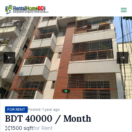
FOR RENT
Posted:
1 year ago
BDT
40000
/ Month
1500 sqft
for
Rent