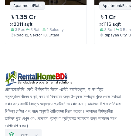
Apartment/Flats
Apartment/Flats
1.35 Cr
1 Cr
2011
sqft
1116
sqft
3
Bed
3
Bath
2
Balcony
3
Bed
3
Bath
Road 12, Sector 10, Uttara
Rupayan City, Utta
রেন্টালহোমবিডি একটি শীর্ষস্থানীয় রিয়েল এস্টেট মার্কেটপ্লেস, যা সম্পত্তি
অনুসন্ধানকারীদের ভাড়া, ক্রয় বা বিক্রয়ের জন্য উপযুক্ত সম্পত্তি খুঁজে পেতে সহায়তা
করার জন্য একটি বিস্তৃত অনুসন্ধান প্ল্যাটফর্ম সরবরাহ করে। আমাদের বিশাল তালিকায়
বিভিন্ন চাহিদা এবং পছন্দ অনুযায়ী বৈচিত্র্যময় বিকল্প রয়েছে। আমাদের শীর্ষস্থানীয়
তালিকা ঘুরে দেখুন এবং যেকোনো প্রশ্ন বা ব্যক্তিগত সহায়তার জন্য আমাদের সাথে
যোগাযোগ করুন।
বাংলা