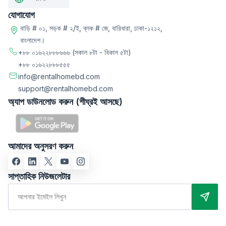
যোগাযোগ
বাড়ি # ০১, সড়ক # ২/ই, ব্লক # জে, বারিধারা, ঢাকা-১২১২,
বাংলাদেশ।
+৮৮ ০১৬২২৮৮৮৬৬৬
(সকাল ৮টা - বিকাল ৫টা)
+৮৮ ০১৬২২৮৮৮৫৫৫
info@rentalhomebd.com
support@rentalhomebd.com
অ্যাপ ডাউনলোড করুন (শীঘ্রই আসছে)
আমাদের অনুসরণ করুন
সাপ্তাহিক নিউজলেটার