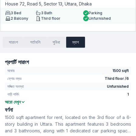
House 72, Road 5, Sector 13, Uttara, Dhaka
3
Bed
3
Bath
Parking
2
Balcony
Third floor
Unfurnished
সারাংশ
শর্তাবলি
সুবিধা
ম্যাপ
প্রপার্টি সারাংশ
আকার
1500 sqft
ফ্লোর নম্বর
Third floor /6
সজ্জিত অবস্থা
Unfurnished
গাড়ী পার্কিং
1
আরো দেখুন
বেডরুম
3
বর্ণনা
বাথরুম
3
1500 sqft apartment for rent, located on the 3rd floor of a 6-
বসার রুম
No
story building in Uttara. This apartment features 3 bedrooms
Drawing Room
Yes
and 3 bathrooms, along with 1 dedicated car parking space.
খাবার রুম
Yes