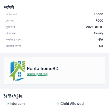
শর্তাবলী
অগ্রিম জমা
80000
সেবা খরচ
7000
সুলভ হবে
2025-05-01
যাদের জন্য
Family
সম্পত্তির অবস্থা
N/A
আলোচনা সাপেক্ষ
No
RentalhomeBD
আমাদের প্রপার্টি দেখুন
বৈশিষ্ট্য/সুবিধা
Intercom
Child Allowed