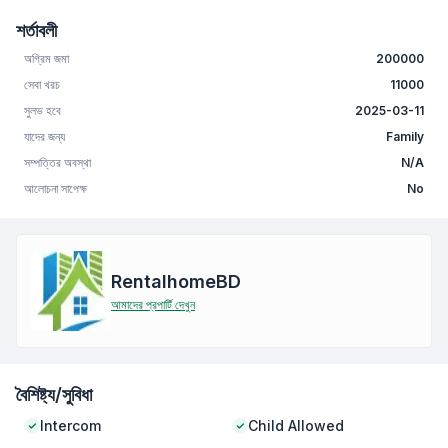
শর্তাবলী
অগ্রিম জমা
200000
সেবা খরচ
11000
সুলভ হবে
2025-03-11
যাদের জন্য
Family
সম্পত্তির অবস্থা
N/A
আলোচনা সাপেক্ষ
No
RentalhomeBD
আমাদের প্রপার্টি দেখুন
বৈশিষ্ট্য/সুবিধা
Intercom
Child Allowed