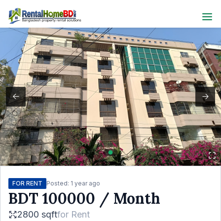
FOR RENT
Posted:
1 year ago
BDT
100000
/ Month
2800 sqft
for
Rent