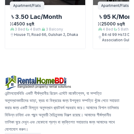
Apartment/Flats
Apartment/Flats
3.50 Lac
/Month
95 K
/Mon
4500
sqft
25000
sqft
3
Bed
4
Bath
3
Balcony
4
Bed
5
Bath
House 11, Road 66, Gulshan 2, Dhaka
B4 rd 99 Hs13 Del
Association Gulsh
রেন্টালহোমবিডি একটি শীর্ষস্থানীয় রিয়েল এস্টেট মার্কেটপ্লেস, যা সম্পত্তি
অনুসন্ধানকারীদের ভাড়া, ক্রয় বা বিক্রয়ের জন্য উপযুক্ত সম্পত্তি খুঁজে পেতে সহায়তা
করার জন্য একটি বিস্তৃত অনুসন্ধান প্ল্যাটফর্ম সরবরাহ করে। আমাদের বিশাল তালিকায়
বিভিন্ন চাহিদা এবং পছন্দ অনুযায়ী বৈচিত্র্যময় বিকল্প রয়েছে। আমাদের শীর্ষস্থানীয়
তালিকা ঘুরে দেখুন এবং যেকোনো প্রশ্ন বা ব্যক্তিগত সহায়তার জন্য আমাদের সাথে
যোগাযোগ করুন।