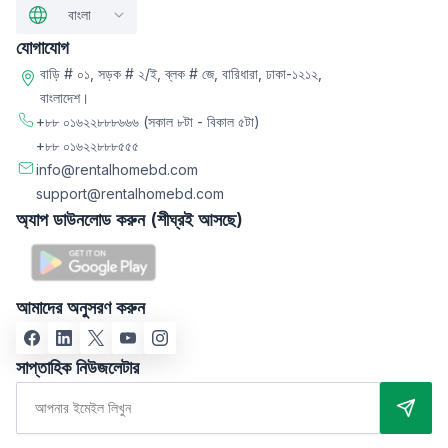
বাংলা
যোগাযোগ
বাড়ি # ০১, সড়ক # ২/ই, ব্লক # জে, বারিধারা, ঢাকা-১২১২,
বাংলাদেশ।
+৮৮ ০১৬২২৮৮৮৬৬৬
(সকাল ৮টা - বিকাল ৫টা)
+৮৮ ০১৬২২৮৮৮৫৫৫
info@rentalhomebd.com
support@rentalhomebd.com
অ্যাপ ডাউনলোড করুন (শীঘ্রই আসছে)
আমাদের অনুসরণ করুন
সাপ্তাহিক নিউজলেটার