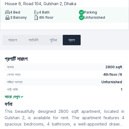
House 6, Road 104, Gulshan 2, Dhaka
4
Bed
4
Bath
Parking
3
Balcony
4th floor
Unfurnished
সারাংশ
শর্তাবলি
সুবিধা
ম্যাপ
প্রপার্টি সারাংশ
আকার
2800 sqft
ফ্লোর নম্বর
4th floor /6
সজ্জিত অবস্থা
Unfurnished
গাড়ী পার্কিং
1
আরো দেখুন
বেডরুম
4
বর্ণনা
বাথরুম
4
This beautifully designed 2800 sqft apartment, located in
বসার রুম
No
Gulshan 2, is available for rent. The apartment features 4
Drawing Room
Yes
spacious bedrooms, 4 bathroom, a well-appointed drawing
খাবার রুম
Yes