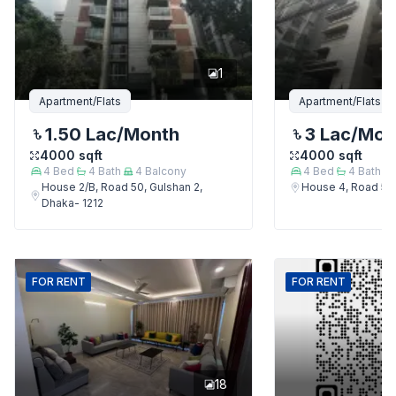
1
Apartment/Flats
Apartment/Flats
1.50 Lac
/Month
3 Lac
/Mon
4000
sqft
4000
sqft
4
Bed
4
Bath
4
Balcony
4
Bed
4
Bath
House 2/B, Road 50, Gulshan 2,
House 4, Road 50,
Dhaka- 1212
FOR
RENT
FOR
RENT
18