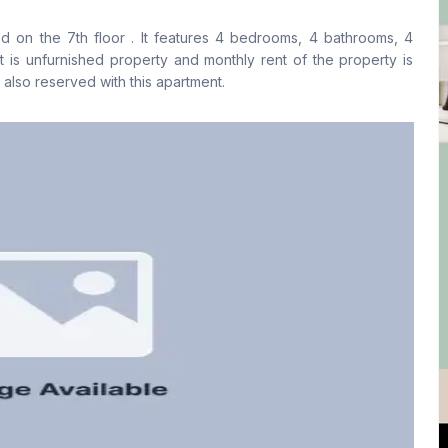
No
Yes
ated on the 7th floor . It features 4 bedrooms, 4 bathrooms, 4
ফ্লোর টাইপ
রান্নাঘর
It is unfurnished property and monthly rent of the property is
Tiled
1
also reserved with this apartment.