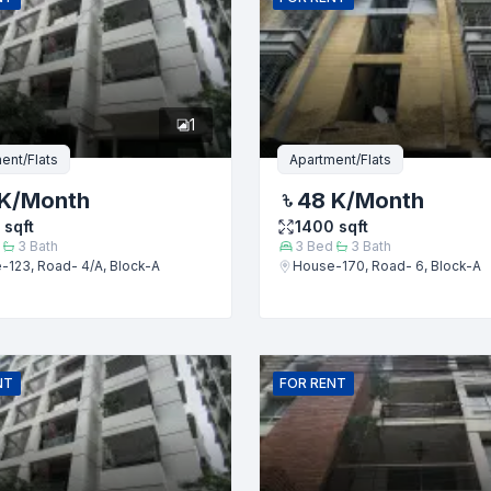
1
ent/Flats
Apartment/Flats
K
/Month
48 K
/Month
sqft
1400
sqft
3
Bath
3
Bed
3
Bath
-123, Road- 4/A, Block-A
House-170, Road- 6, Block-A
জমা দিন
NT
FOR
RENT