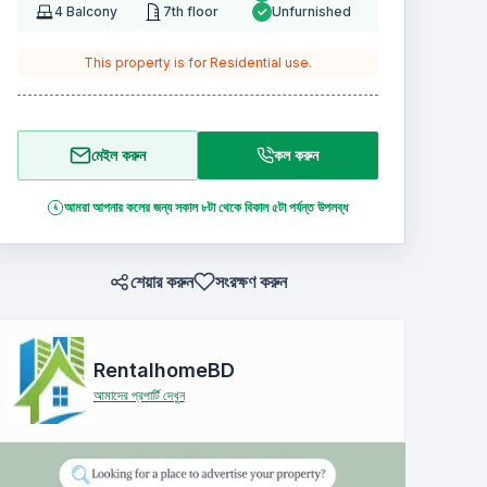
4
Balcony
7th floor
Unfurnished
This property is for
Residential
use.
মেইল করুন
কল করুন
আমরা আপনার কলের জন্য সকাল ৮টা থেকে বিকাল ৫টা পর্যন্ত উপলব্ধ
শেয়ার করুন
সংরক্ষণ করুন
RentalhomeBD
আমাদের প্রপার্টি দেখুন