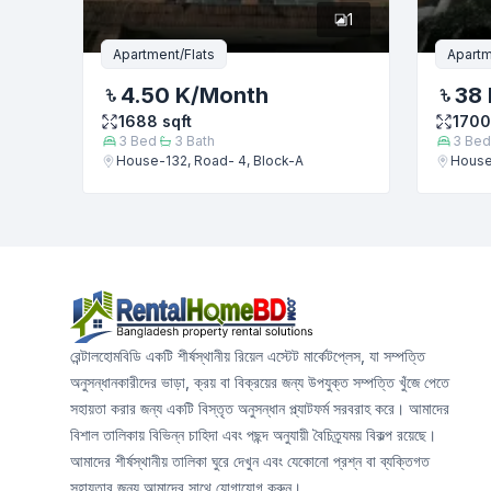
1
Apartment/Flats
Apartm
4.50 K
/Month
38 
1688
sqft
1700
3
Bed
3
Bath
3
Bed
House-132, Road- 4, Block-A
House
রেন্টালহোমবিডি একটি শীর্ষস্থানীয় রিয়েল এস্টেট মার্কেটপ্লেস, যা সম্পত্তি
অনুসন্ধানকারীদের ভাড়া, ক্রয় বা বিক্রয়ের জন্য উপযুক্ত সম্পত্তি খুঁজে পেতে
সহায়তা করার জন্য একটি বিস্তৃত অনুসন্ধান প্ল্যাটফর্ম সরবরাহ করে। আমাদের
বিশাল তালিকায় বিভিন্ন চাহিদা এবং পছন্দ অনুযায়ী বৈচিত্র্যময় বিকল্প রয়েছে।
আমাদের শীর্ষস্থানীয় তালিকা ঘুরে দেখুন এবং যেকোনো প্রশ্ন বা ব্যক্তিগত
সহায়তার জন্য আমাদের সাথে যোগাযোগ করুন।