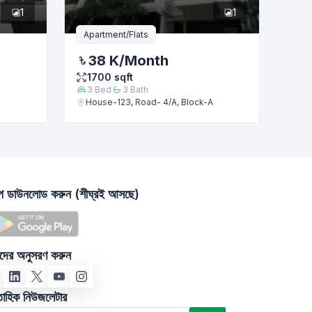
1
1
Apartment/Flats
38 K
/Month
1700
sqft
3
Bed
3
Bath
House-123, Road- 4/A, Block-A
াপ ডাউনলোড করুন (শীঘ্রই আসছে)
দের অনুসরণ করুন
তাহিক নিউজলেটার