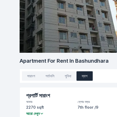
Apartment For Rent In Bashundhara
সারাংশ
শর্তাবলি
সুবিধা
ম্যাপ
প্রপার্টি সারাংশ
আকার
ফ্লোর নম্বর
2270 sqft
7th floor /9
বেডরুম
বাথরুম
আরো দেখুন