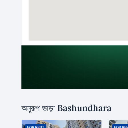
উদ্দেশ্য
অনুরূপ ভাড়া
Bashundhara
ভাড়া
ক্রয়
নাম
FOR
RENT
FOR
RE