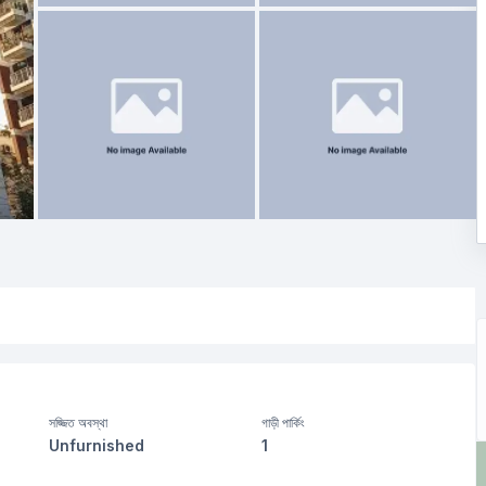
সজ্জিত অবস্থা
গাড়ী পার্কিং
Unfurnished
1
বসার রুম
Drawing Room