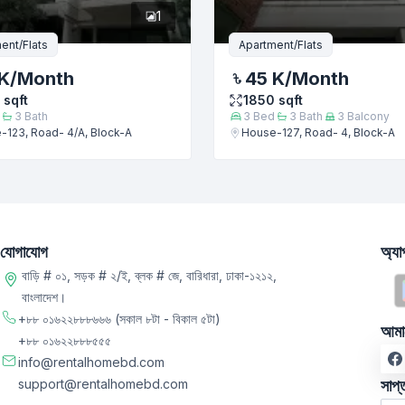
1
ent/Flats
Apartment/Flats
K
/Month
45 K
/Month
sqft
1850
sqft
3
Bath
3
Bed
3
Bath
3
Balcony
-123, Road- 4/A, Block-A
House-127, Road- 4, Block-A
যোগাযোগ
অ্য
বাড়ি # ০১, সড়ক # ২/ই, ব্লক # জে, বারিধারা, ঢাকা-১২১২,
বাংলাদেশ।
+৮৮ ০১৬২২৮৮৮৬৬৬
(সকাল ৮টা - বিকাল ৫টা)
আমা
+৮৮ ০১৬২২৮৮৮৫৫৫
info@rentalhomebd.com
support@rentalhomebd.com
সাপ্