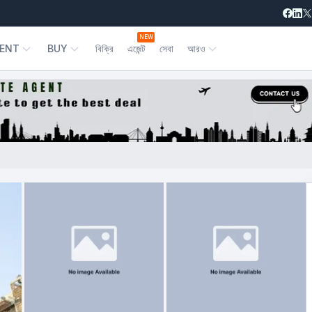
NEW
ENT
BUY
বিক্রি
এজেন্ট
সেবা
আরও