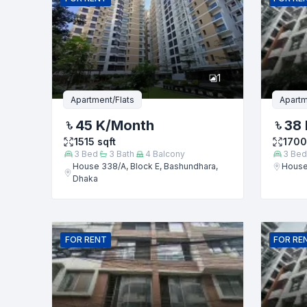
ফোন নম্বর
1
বার্তা
Apartment/Flats
Apartm
45 K
/Month
38 
1515
sqft
1700
3
Bed
3
Bath
4
Balcony
3
Bed
House 338/A, Block E, Bashundhara,
House
Dhaka
FOR
RENT
FOR
RE