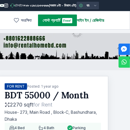
হটলাইন
+৮৮ ০১৬২২৮৮৮৬৬৬
(সকাল ৮টা - বিকাল ৫টা)
বাং
সংরক্ষিত
পোস্ট প্রপার্টি
সাইন ইন
/
রেজিস্টার
Free!
FOR RENT
Posted:
1 year ago
BDT
55000
/ Month
2270 sqft
for
Rent
House- 273, Main Road , Block-C, Bashundhara,
Dhaka
4
Bed
4
Bath
Parking