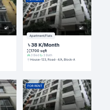
1
1
Apartment/Flats
38 K
/Month
1700
sqft
3
Bed
3
Bath
House-123, Road- 4/A, Block-A
FOR
RENT