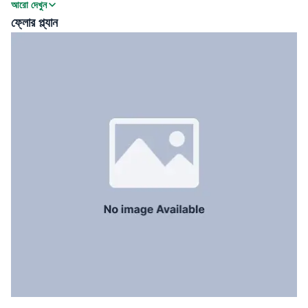
Monthly rent of the property is 70000 BDT and service charge
আরো দেখুন
বারান্দা
3
11000 BDT.
ফ্লোর প্ল্যান
ফ্লোর টাইপ
Tiled
রান্নাঘর
1
সার্ভেন্ট রুম
Yes
স্টাফ টয়লেট
Yes