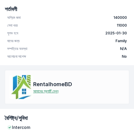
শর্তাবলী
অগ্রিম জমা
140000
সেবা খরচ
11000
সুলভ হবে
2025-01-30
যাদের জন্য
Family
সম্পত্তির অবস্থা
N/A
আলোচনা সাপেক্ষ
No
RentalhomeBD
আমাদের প্রপার্টি দেখুন
বৈশিষ্ট্য/সুবিধা
Intercom