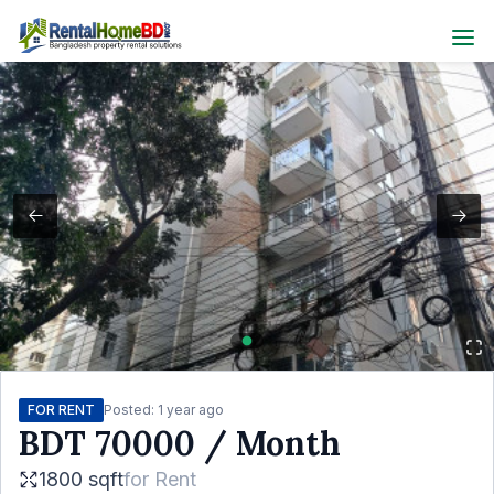
FOR RENT
Posted:
1 year ago
BDT
70000
/ Month
1800 sqft
for
Rent