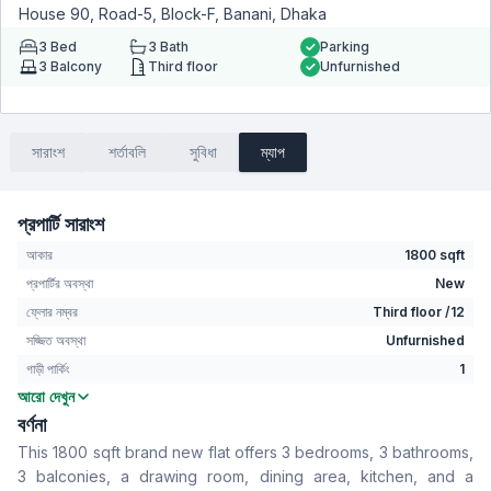
House 90, Road-5, Block-F, Banani, Dhaka
3
Bed
3
Bath
Parking
3
Balcony
Third floor
Unfurnished
সারাংশ
শর্তাবলি
সুবিধা
ম্যাপ
প্রপার্টি সারাংশ
আকার
1800 sqft
প্রপার্টির অবস্থা
New
ফ্লোর নম্বর
Third floor /12
সজ্জিত অবস্থা
Unfurnished
গাড়ী পার্কিং
1
আরো দেখুন
বেডরুম
3
বর্ণনা
বাথরুম
3
This 1800 sqft brand new flat offers 3 bedrooms, 3 bathrooms,
বসার রুম
No
3 balconies, a drawing room, dining area, kitchen, and a
Drawing Room
Yes