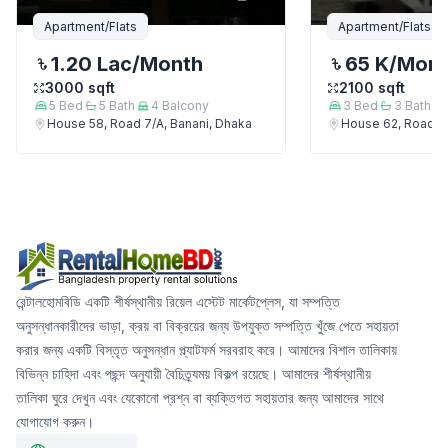
Apartment/Flats
Apartment/Flats
1.20 Lac
/Month
65 K
/Mon
3000
sqft
2100
sqft
5
Bed
5
Bath
4
Balcony
3
Bed
3
Bath
House 58, Road 7/A, Banani, Dhaka
House 62, Road 7/
রেন্টালহোমবিডি একটি শীর্ষস্থানীয় রিয়েল এস্টেট মার্কেটপ্লেস, যা সম্পত্তি
অনুসন্ধানকারীদের ভাড়া, ক্রয় বা বিক্রয়ের জন্য উপযুক্ত সম্পত্তি খুঁজে পেতে সহায়তা
করার জন্য একটি বিস্তৃত অনুসন্ধান প্ল্যাটফর্ম সরবরাহ করে। আমাদের বিশাল তালিকায়
বিভিন্ন চাহিদা এবং পছন্দ অনুযায়ী বৈচিত্র্যময় বিকল্প রয়েছে। আমাদের শীর্ষস্থানীয়
তালিকা ঘুরে দেখুন এবং যেকোনো প্রশ্ন বা ব্যক্তিগত সহায়তার জন্য আমাদের সাথে
যোগাযোগ করুন।