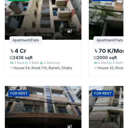
1
Apartment/Flats
Apartment/Flats
4 Cr
70 K
/Mon
2438
sqft
2000
sqft
3
Bed
3
Bath
3
Balcony
4
Bed
4
Bath
House 54, Road 7/A, Banani, Dhaka
House 42, Road 7/
FOR
RENT
FOR
RENT
1