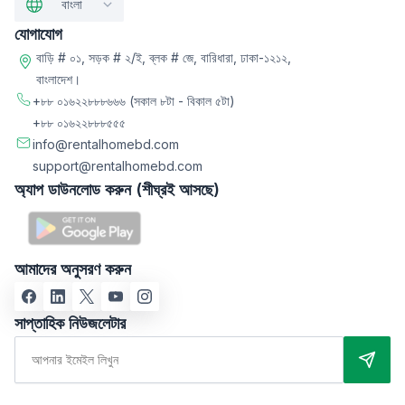
বাংলা
যোগাযোগ
বাড়ি # ০১, সড়ক # ২/ই, ব্লক # জে, বারিধারা, ঢাকা-১২১২,
বাংলাদেশ।
+৮৮ ০১৬২২৮৮৮৬৬৬
(সকাল ৮টা - বিকাল ৫টা)
+৮৮ ০১৬২২৮৮৮৫৫৫
info@rentalhomebd.com
support@rentalhomebd.com
অ্যাপ ডাউনলোড করুন (শীঘ্রই আসছে)
আমাদের অনুসরণ করুন
সাপ্তাহিক নিউজলেটার