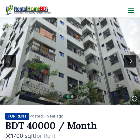
FOR RENT
Posted:
1 year ago
BDT
40000
/ Month
1700 sqft
for
Rent