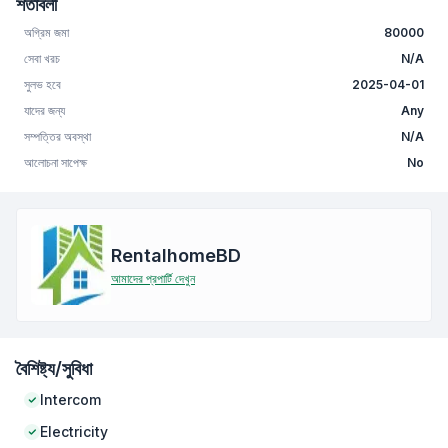
শর্তাবলী
অগ্রিম জমা
80000
সেবা খরচ
N/A
সুলভ হবে
2025-04-01
যাদের জন্য
Any
সম্পত্তির অবস্থা
N/A
আলোচনা সাপেক্ষ
No
RentalhomeBD
আমাদের প্রপার্টি দেখুন
বৈশিষ্ট্য/সুবিধা
Intercom
Electricity