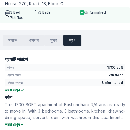
House-270, Road- 13, Block-C
3
Bed
3
Bath
Unfurnished
7th floor
সারাংশ
শর্তাবলি
সুবিধা
ম্যাপ
প্রপার্টি সারাংশ
আকার
1700 sqft
ফ্লোর নম্বর
7th floor
সজ্জিত অবস্থা
Unfurnished
আরো দেখুন
বেডরুম
3
বর্ণনা
বাথরুম
3
This 1700 SQFT apartment at Bashundhara R/A area is ready
বসার রুম
No
to move in. With 3 bedrooms, 3 bathrooms, kitchen, drawing-
Drawing Room
Yes
dining space, servant room with washroom this apartment is
খাবার রুম
Yes
perfect for your next home
আরো দেখুন
রান্নাঘর
1