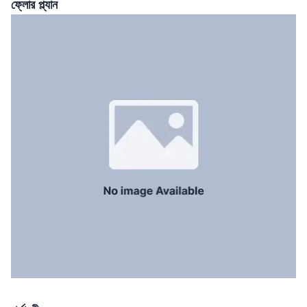
ফ্লোর প্ল্যান
সার্ভেন্ট রুম
No
স্টাফ টয়লেট
No