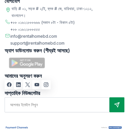
যোগাযোগ
বাড়ি # ০১, সড়ক # ২/ই, ব্লক # জে, বারিধারা, ঢাকা-১২১২,
বাংলাদেশ।
+৮৮ ০১৬২২৮৮৮৬৬৬
(সকাল ৮টা - বিকাল ৫টা)
+৮৮ ০১৬২২৮৮৮৫৫৫
info@rentalhomebd.com
support@rentalhomebd.com
অ্যাপ ডাউনলোড করুন (শীঘ্রই আসছে)
আমাদের অনুসরণ করুন
সাপ্তাহিক নিউজলেটার