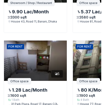
Showroom / Shop / Restaurant
Office space
9.90 Lac
/Month
5.37 Lac
/
3300
sqft
3580
sqft
House 43, Road 11, Banani, Dhaka
House 81, Road 11
FOR
RENT
FOR
RENT
5
Office space
Office space
1.28 Lac
/Month
80 K
/Mon
1600
sqft
1900
sqft
1
Bath
4
Bath
31 Park Plaza, Road 17, Banani C/A,
House 77, Road 7,