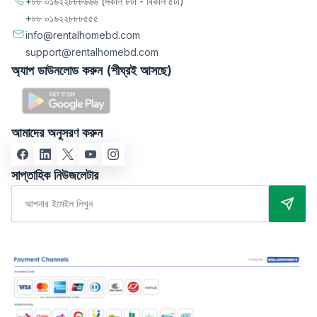
+৮৮ ০১৬২২৮৮৮৬৬৬
(সকাল ৮টা - বিকাল ৫টা)
+৮৮ ০১৬২২৮৮৮৫৫৫
info@rentalhomebd.com
support@rentalhomebd.com
অ্যাপ ডাউনলোড করুন (শীঘ্রই আসছে)
আমাদের অনুসরণ করুন
সাপ্তাহিক নিউজলেটার