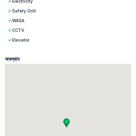
Electricity
Safety Grill
WASA
CCTV
Elevator
অবস্থান