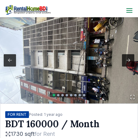
FOR RENT
Posted:
1 year ago
BDT
160000
/ Month
1730 sqft
for
Rent