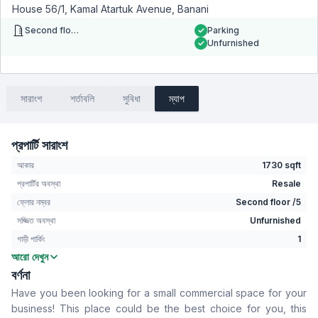
House 56/1, Kamal Atartuk Avenue, Banani
Second floor
Parking
Unfurnished
সারাংশ
শর্তাবলি
সুবিধা
ম্যাপ
প্রপার্টি সারাংশ
আকার
1730 sqft
প্রপার্টির অবস্থা
Resale
ফ্লোর নম্বর
Second floor /5
সজ্জিত অবস্থা
Unfurnished
গাড়ী পার্কিং
1
আরো দেখুন
বাথরুম
2
বর্ণনা
বসার রুম
No
Have you been looking for a small commercial space for your
Drawing Room
No
business! This place could be the best choice for you, this
খাবার রুম
No