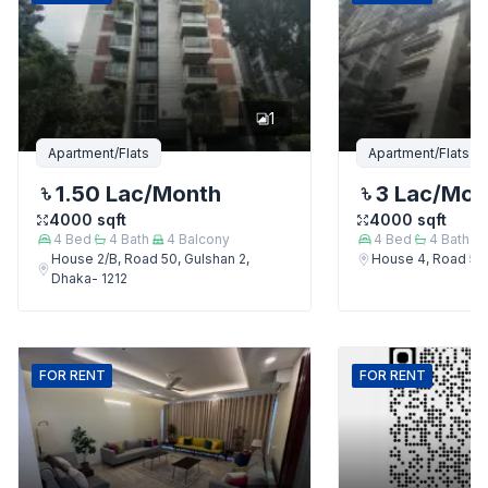
1
Apartment/Flats
Apartment/Flats
1.50 Lac
/Month
3 Lac
/Mon
4000
sqft
4000
sqft
4
Bed
4
Bath
4
Balcony
4
Bed
4
Bath
House 2/B, Road 50, Gulshan 2,
House 4, Road 50,
Dhaka- 1212
FOR
RENT
FOR
RENT