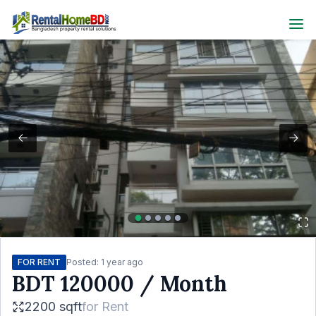
FOR RENT
Posted:
1 year ago
BDT
120000
/ Month
2200 sqft
for
Rent