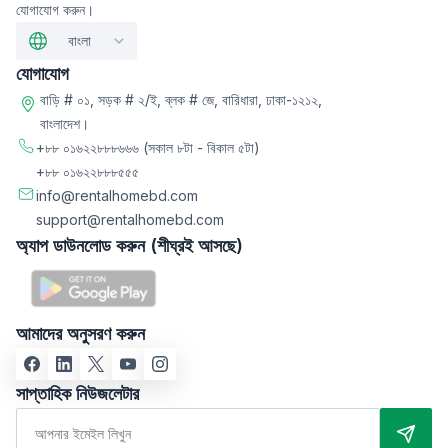
যোগাযোগ করুন।
বাংলা
যোগাযোগ
বাড়ি # ০১, সড়ক # ২/ই, ব্লক # জে, বারিধারা, ঢাকা-১২১২,
বাংলাদেশ।
+৮৮ ০১৬২২৮৮৮৬৬৬
(সকাল ৮টা - বিকাল ৫টা)
+৮৮ ০১৬২২৮৮৮৫৫৫
info@rentalhomebd.com
support@rentalhomebd.com
অ্যাপ ডাউনলোড করুন (শীঘ্রই আসছে)
আমাদের অনুসরণ করুন
সাপ্তাহিক নিউজলেটার