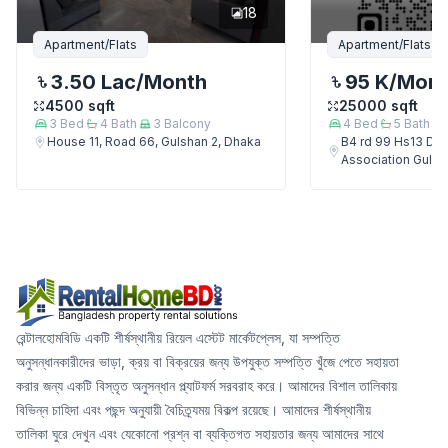
18
Apartment/Flats
Apartment/Flats
3.50 Lac
/Month
95 K
/Mon
4500
sqft
25000
sqft
3
Bed
4
Bath
3
Balcony
4
Bed
5
Bath
House 11, Road 66, Gulshan 2, Dhaka
B4 rd 99 Hs13 Del
Association Gulsh
রেন্টালহোমবিডি একটি শীর্ষস্থানীয় রিয়েল এস্টেট মার্কেটপ্লেস, যা সম্পত্তি
অনুসন্ধানকারীদের ভাড়া, ক্রয় বা বিক্রয়ের জন্য উপযুক্ত সম্পত্তি খুঁজে পেতে সহায়তা
করার জন্য একটি বিস্তৃত অনুসন্ধান প্ল্যাটফর্ম সরবরাহ করে। আমাদের বিশাল তালিকায়
বিভিন্ন চাহিদা এবং পছন্দ অনুযায়ী বৈচিত্র্যময় বিকল্প রয়েছে। আমাদের শীর্ষস্থানীয়
তালিকা ঘুরে দেখুন এবং যেকোনো প্রশ্ন বা ব্যক্তিগত সহায়তার জন্য আমাদের সাথে