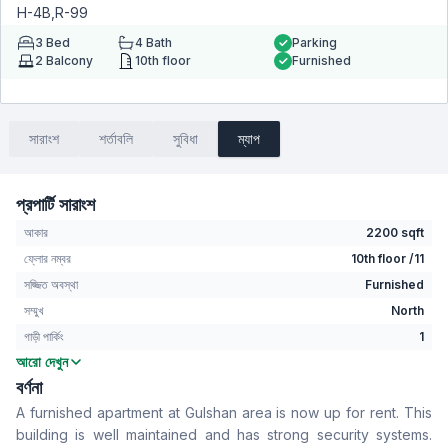
H-4B,R-99
3
Bed
4
Bath
Parking
2
Balcony
10th floor
Furnished
সারাংশ
শর্তাবলি
সুবিধা
ম্যাপ
প্রপার্টি সারাংশ
আকার
2200 sqft
ফ্লোর নম্বর
10th floor /11
সজ্জিত অবস্থা
Furnished
সম্মুখ
North
গাড়ী পার্কিং
1
আরো দেখুন
বেডরুম
3
বর্ণনা
বাথরুম
4
A furnished apartment at Gulshan area is now up for rent. This
বসার রুম
No
building is well maintained and has strong security systems.
Drawing Room
Yes