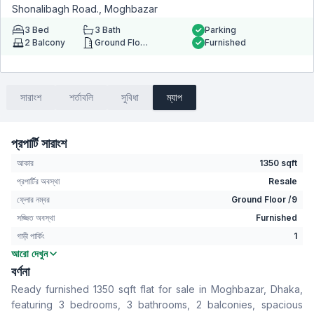
Shonalibagh Road., Moghbazar
3
Bed
3
Bath
Parking
2
Balcony
Ground Floor
Furnished
সারাংশ
শর্তাবলি
সুবিধা
ম্যাপ
প্রপার্টি সারাংশ
আকার
1350 sqft
প্রপার্টির অবস্থা
Resale
ফ্লোর নম্বর
Ground Floor /9
সজ্জিত অবস্থা
Furnished
গাড়ী পার্কিং
1
আরো দেখুন
বেডরুম
3
বর্ণনা
বাথরুম
3
Ready furnished 1350 sqft flat for sale in Moghbazar, Dhaka,
বসার রুম
Yes
featuring 3 bedrooms, 3 bathrooms, 2 balconies, spacious
Drawing Room
Yes