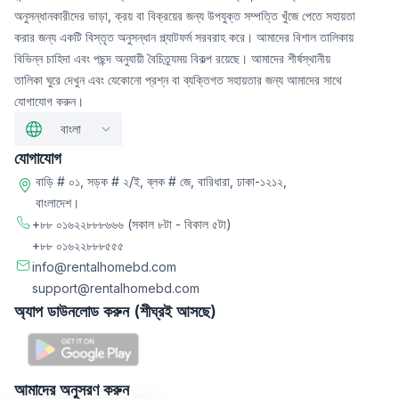
অনুসন্ধানকারীদের ভাড়া, ক্রয় বা বিক্রয়ের জন্য উপযুক্ত সম্পত্তি খুঁজে পেতে সহায়তা
করার জন্য একটি বিস্তৃত অনুসন্ধান প্ল্যাটফর্ম সরবরাহ করে। আমাদের বিশাল তালিকায়
বিভিন্ন চাহিদা এবং পছন্দ অনুযায়ী বৈচিত্র্যময় বিকল্প রয়েছে। আমাদের শীর্ষস্থানীয়
তালিকা ঘুরে দেখুন এবং যেকোনো প্রশ্ন বা ব্যক্তিগত সহায়তার জন্য আমাদের সাথে
যোগাযোগ করুন।
বাংলা
যোগাযোগ
বাড়ি # ০১, সড়ক # ২/ই, ব্লক # জে, বারিধারা, ঢাকা-১২১২,
বাংলাদেশ।
+৮৮ ০১৬২২৮৮৮৬৬৬
(সকাল ৮টা - বিকাল ৫টা)
+৮৮ ০১৬২২৮৮৮৫৫৫
info@rentalhomebd.com
support@rentalhomebd.com
অ্যাপ ডাউনলোড করুন (শীঘ্রই আসছে)
আমাদের অনুসরণ করুন