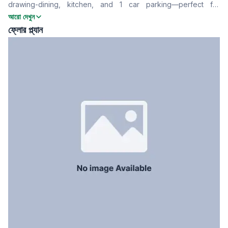
drawing-dining, kitchen, and 1 car parking—perfect for
খাবার রুম
Yes
comfortable family living.
আরো দেখুন
বারান্দা
2
ফ্লোর প্ল্যান
ফ্লোর টাইপ
Tiled
রান্নাঘর
1
সার্ভেন্ট রুম
No
স্টাফ টয়লেট
No