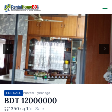
FOR SALE
Posted:
1 year ago
BDT
12000000
1350 sqft
for
Sale