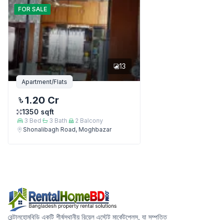
FOR
SALE
13
Apartment/Flats
1.20 Cr
1350
sqft
3
Bed
3
Bath
2
Balcony
Shonalibagh Road, Moghbazar
রেন্টালহোমবিডি একটি শীর্ষস্থানীয় রিয়েল এস্টেট মার্কেটপ্লেস, যা সম্পত্তি