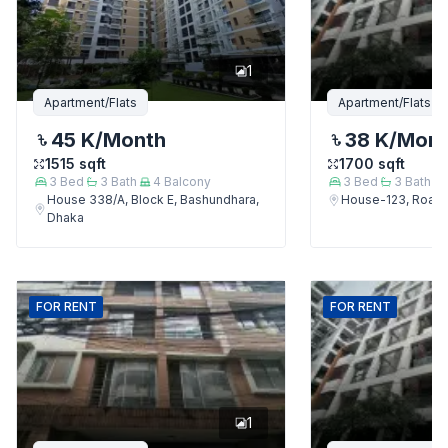
1
Apartment/Flats
Apartment/Flats
45 K
/Month
38 K
/Mon
1515
sqft
1700
sqft
3
Bed
3
Bath
4
Balcony
3
Bed
3
Bath
House 338/A, Block E, Bashundhara,
House-123, Road-
Dhaka
FOR
RENT
FOR
RENT
1