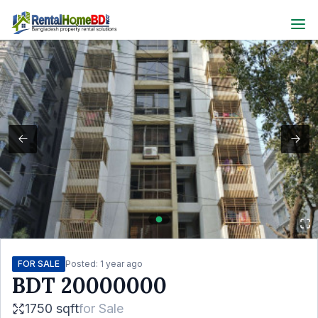
FOR SALE
Posted:
1 year ago
BDT
20000000
1750 sqft
for
Sale