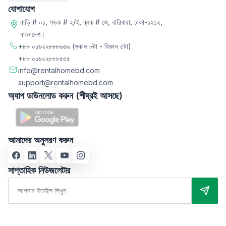
যোগাযোগ
বাড়ি # ০১, সড়ক # ২/ই, ব্লক # জে, বারিধারা, ঢাকা-১২১২,
বাংলাদেশ।
+৮৮ ০১৬২২৮৮৮৬৬৬
(সকাল ৮টা - বিকাল ৫টা)
+৮৮ ০১৬২২৮৮৮৫৫৫
info@rentalhomebd.com
support@rentalhomebd.com
অ্যাপ ডাউনলোড করুন (শীঘ্রই আসছে)
আমাদের অনুসরণ করুন
সাপ্তাহিক নিউজলেটার