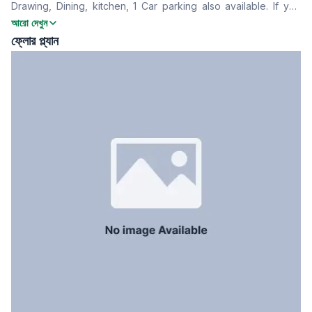
Drawing, Dining, kitchen, 1 Car parking also available. If you
খাবার রুম
Yes
are interested, please feel free and contact with us!
আরো দেখুন
বারান্দা
3
ফ্লোর প্ল্যান
ফ্লোর টাইপ
Mozaic
রান্নাঘর
1
সার্ভেন্ট রুম
Yes
স্টাফ টয়লেট
Yes