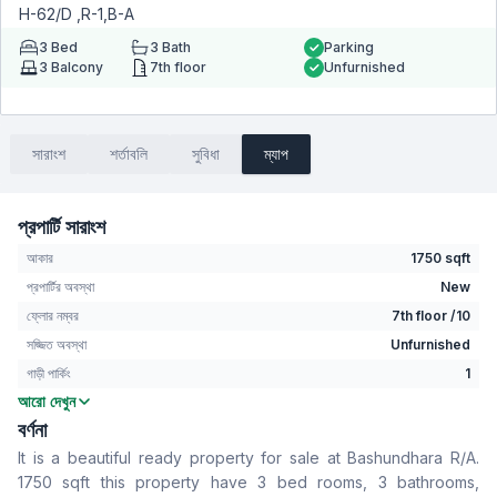
H-62/D ,R-1,B-A
3
Bed
3
Bath
Parking
3
Balcony
7th floor
Unfurnished
সারাংশ
শর্তাবলি
সুবিধা
ম্যাপ
প্রপার্টি সারাংশ
আকার
1750 sqft
প্রপার্টির অবস্থা
New
ফ্লোর নম্বর
7th floor /10
সজ্জিত অবস্থা
Unfurnished
গাড়ী পার্কিং
1
আরো দেখুন
বেডরুম
3
বর্ণনা
বাথরুম
3
It is a beautiful ready property for sale at Bashundhara R/A.
বসার রুম
Yes
1750 sqft this property have 3 bed rooms, 3 bathrooms,
Drawing Room
Yes