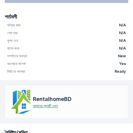
শর্তাবলী
অগ্রিম জমা
N/A
সেবা খরচ
N/A
সুলভ হবে
N/A
যাদের জন্য
N/A
সম্পত্তির অবস্থা
New
আলোচনা সাপেক্ষ
Yes
নির্মাণের অবস্থা
Ready
RentalhomeBD
আমাদের প্রপার্টি দেখুন
বৈশিষ্ট্য/সুবিধা