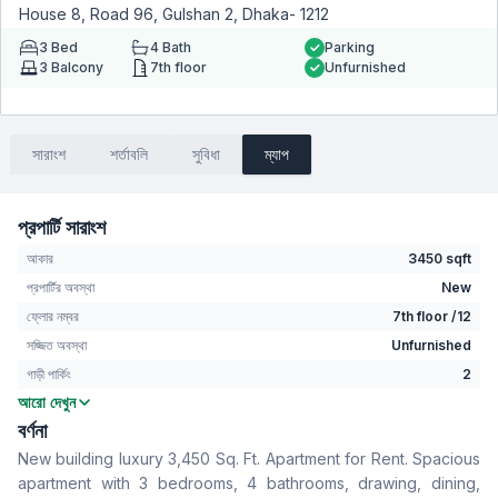
House 8, Road 96, Gulshan 2, Dhaka- 1212
3
Bed
4
Bath
Parking
3
Balcony
7th floor
Unfurnished
সারাংশ
শর্তাবলি
সুবিধা
ম্যাপ
প্রপার্টি সারাংশ
আকার
3450 sqft
প্রপার্টির অবস্থা
New
ফ্লোর নম্বর
7th floor /12
সজ্জিত অবস্থা
Unfurnished
গাড়ী পার্কিং
2
আরো দেখুন
বেডরুম
3
বর্ণনা
বাথরুম
4
New building luxury 3,450 Sq. Ft. Apartment for Rent. Spacious
বসার রুম
Yes
apartment with 3 bedrooms, 4 bathrooms, drawing, dining,
Drawing Room
Yes