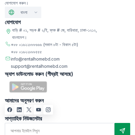
যোগাযোগ করুন।
বাংলা
যোগাযোগ
বাড়ি # ০১, সড়ক # ২/ই, ব্লক # জে, বারিধারা, ঢাকা-১২১২,
বাংলাদেশ।
+৮৮ ০১৬২২৮৮৮৬৬৬
(সকাল ৮টা - বিকাল ৫টা)
+৮৮ ০১৬২২৮৮৮৫৫৫
info@rentalhomebd.com
support@rentalhomebd.com
অ্যাপ ডাউনলোড করুন (শীঘ্রই আসছে)
আমাদের অনুসরণ করুন
সাপ্তাহিক নিউজলেটার