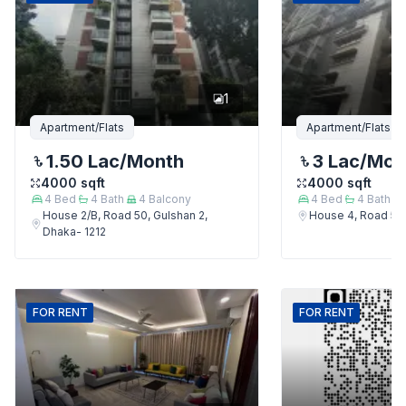
1
Apartment/Flats
Apartment/Flats
1.50 Lac
/Month
3 Lac
/Mon
4000
sqft
4000
sqft
4
Bed
4
Bath
4
Balcony
4
Bed
4
Bath
House 2/B, Road 50, Gulshan 2,
House 4, Road 50,
Dhaka- 1212
FOR
RENT
FOR
RENT