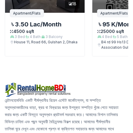
18
Apartment/Flats
Apartment/Flats
3.50 Lac
/Month
95 K
/Mon
4500
sqft
25000
sqft
3
Bed
4
Bath
3
Balcony
4
Bed
5
Bath
House 11, Road 66, Gulshan 2, Dhaka
B4 rd 99 Hs13 Del
Association Gulsh
রেন্টালহোমবিডি একটি শীর্ষস্থানীয় রিয়েল এস্টেট মার্কেটপ্লেস, যা সম্পত্তি
অনুসন্ধানকারীদের ভাড়া, ক্রয় বা বিক্রয়ের জন্য উপযুক্ত সম্পত্তি খুঁজে পেতে সহায়তা
করার জন্য একটি বিস্তৃত অনুসন্ধান প্ল্যাটফর্ম সরবরাহ করে। আমাদের বিশাল তালিকায়
বিভিন্ন চাহিদা এবং পছন্দ অনুযায়ী বৈচিত্র্যময় বিকল্প রয়েছে। আমাদের শীর্ষস্থানীয়
তালিকা ঘুরে দেখুন এবং যেকোনো প্রশ্ন বা ব্যক্তিগত সহায়তার জন্য আমাদের সাথে