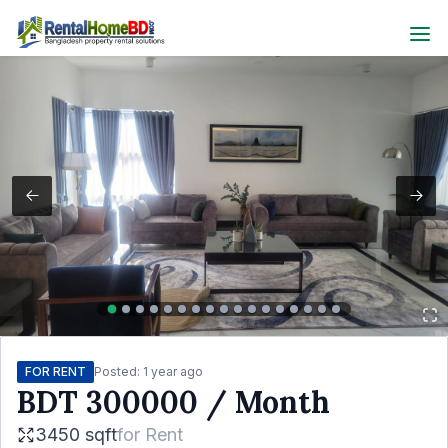
FOR RENT
Posted:
1 year ago
BDT
300000
/ Month
3450 sqft
for
Rent