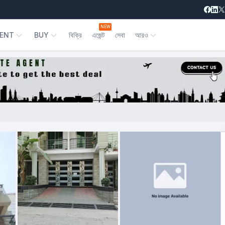
NEW
ENT
BUY
বিক্রি
এজেন্ট
সেবা
আরও