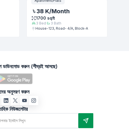
Apartment/Flats
38 K
/Month
1700
sqft
3
Bed
3
Bath
House-123, Road- 4/A, Block-A
াপ ডাউনলোড করুন (শীঘ্রই আসছে)
দের অনুসরণ করুন
তাহিক নিউজলেটার