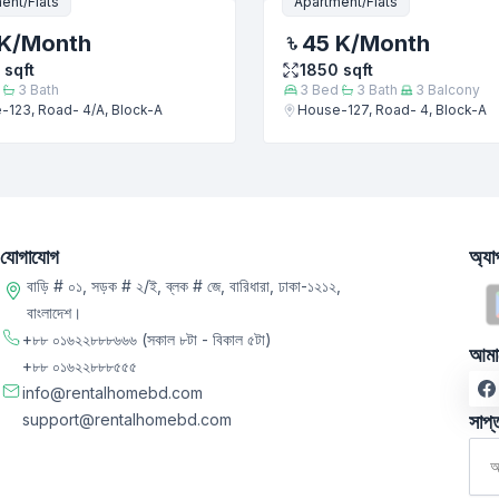
ent/Flats
Apartment/Flats
K
/Month
45 K
/Month
sqft
1850
sqft
3
Bath
3
Bed
3
Bath
3
Balcony
-123, Road- 4/A, Block-A
House-127, Road- 4, Block-A
যোগাযোগ
অ্য
বাড়ি # ০১, সড়ক # ২/ই, ব্লক # জে, বারিধারা, ঢাকা-১২১২,
বাংলাদেশ।
+৮৮ ০১৬২২৮৮৮৬৬৬
(সকাল ৮টা - বিকাল ৫টা)
আমা
+৮৮ ০১৬২২৮৮৮৫৫৫
info@rentalhomebd.com
support@rentalhomebd.com
সাপ্