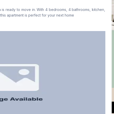
No
Yes
is ready to move in. With 4 bedrooms, 4 bathrooms, kitchen,
ফ্লোর টাইপ
রান্নাঘর
his apartment is perfect for your next home
Tiled
1