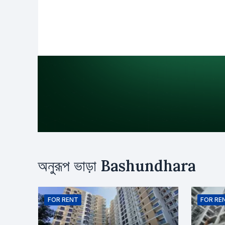
উদ্দেশ্য
অনুরূপ ভাড়া
Bashundhara
ভাড়া
ক্রয়
নাম
FOR
RENT
FOR
RE