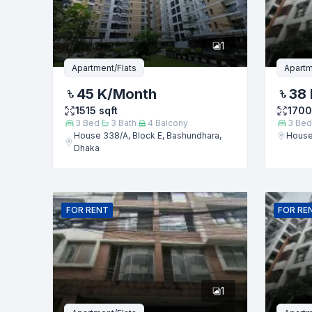
ফোন নম্বর
1
বার্তা
Apartment/Flats
Apartm
45 K
/Month
38 
1515
sqft
1700
3
Bed
3
Bath
4
Balcony
3
Bed
House 338/A, Block E, Bashundhara,
House
Dhaka
FOR
RENT
FOR
RE
1