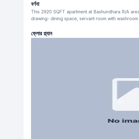
4
5
বর্ণনা
This 2920 SQFT apartment at Bashundhara R/A area 
খাবার রুম
বারান্দা
drawing- dining space, servant room with washroom t
Yes
3
ফ্লোর প্ল্যান
সার্ভেন্ট রুম
স্টাফ টয়লেট
Yes
No