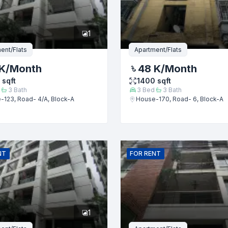
1
ent/Flats
Apartment/Flats
K
/Month
48 K
/Month
sqft
1400
sqft
3
Bath
3
Bed
3
Bath
-123, Road- 4/A, Block-A
House-170, Road- 6, Block-A
জমা দিন
NT
FOR
RENT
1