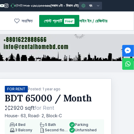
হটলাইন
+৮৮ ০১৬২২৮৮৮৬৬৬
(সকাল ৮টা - বিকাল ৫টা)
বাং
সংরক্ষিত
পোস্ট প্রপার্টি
সাইন ইন
/
রেজিস্টার
Free!
FOR RENT
Posted:
1 year ago
BDT
65000
/ Month
2920 sqft
for
Rent
House- 63, Road- 2, Block-C
4
Bed
5
Bath
Parking
3
Balcony
Second floor
Unfurnished