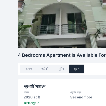
4 Bedrooms Apartment Is Available Fo
সারাংশ
শর্তাবলি
সুবিধা
ম্যাপ
প্রপার্টি সারাংশ
আকার
ফ্লোর নম্বর
2920 sqft
Second floor
বেডরুম
বাথরুম
আরো দেখুন