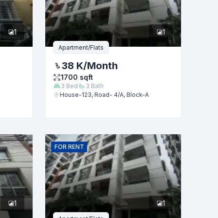
1
1
Apartment/Flats
38 K
/Month
1700
sqft
3
Bed
3
Bath
House-123, Road- 4/A, Block-A
FOR
RENT
1
1