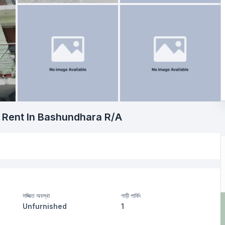
r Rent In Bashundhara R/A
সজ্জিত অবস্থা
গাড়ী পার্কিং
Unfurnished
1
বসার রুম
Drawing Room