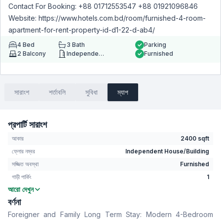
Contact For Booking: +88 01712553547 +88 01921096846
Website: https://www.hotels.com.bd/room/furnished-4-room-
apartment-for-rent-property-id-d1-22-d-ab4/
4
Bed
3
Bath
Parking
2
Balcony
Independent House/Building
Furnished
সারাংশ
শর্তাবলি
সুবিধা
ম্যাপ
প্রপার্টি সারাংশ
আকার
2400 sqft
ফ্লোর নম্বর
Independent House/Building
সজ্জিত অবস্থা
Furnished
গাড়ী পার্কিং
1
আরো দেখুন
বেডরুম
4
বর্ণনা
বাথরুম
3
Foreigner and Family Long Term Stay: Modern 4-Bedroom
বসার রুম
No