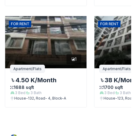
FOR
RENT
FOR
RENT
1
Apartment/Flats
Apartment/Flats
4.50 K
/Month
38 K
/Mon
1688
sqft
1700
sqft
3
Bed
3
Bath
3
Bed
3
Bath
House-132, Road- 4, Block-A
House-123, Road-