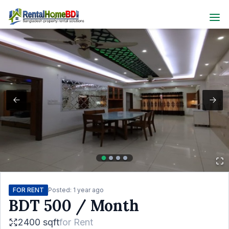
FOR RENT
Posted:
1 year ago
BDT
500
/ Month
2400 sqft
for
Rent