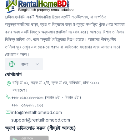
রেন্টালহোমবিডি একটি শীর্ষস্থানীয় রিয়েল এস্টেট মার্কেটপ্লেস, যা সম্পত্তি
অনুসন্ধানকারীদের ভাড়া, ক্রয় বা বিক্রয়ের জন্য উপযুক্ত সম্পত্তি খুঁজে পেতে সহায়তা
করার জন্য একটি বিস্তৃত অনুসন্ধান প্ল্যাটফর্ম সরবরাহ করে। আমাদের বিশাল তালিকায়
বিভিন্ন চাহিদা এবং পছন্দ অনুযায়ী বৈচিত্র্যময় বিকল্প রয়েছে। আমাদের শীর্ষস্থানীয়
তালিকা ঘুরে দেখুন এবং যেকোনো প্রশ্ন বা ব্যক্তিগত সহায়তার জন্য আমাদের সাথে
যোগাযোগ করুন।
বাংলা
যোগাযোগ
বাড়ি # ০১, সড়ক # ২/ই, ব্লক # জে, বারিধারা, ঢাকা-১২১২,
বাংলাদেশ।
+৮৮ ০১৬২২৮৮৮৬৬৬
(সকাল ৮টা - বিকাল ৫টা)
+৮৮ ০১৬২২৮৮৮৫৫৫
info@rentalhomebd.com
support@rentalhomebd.com
অ্যাপ ডাউনলোড করুন (শীঘ্রই আসছে)