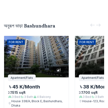
অনুরূপ ভাড়া
Bashundhara
FOR
RENT
FOR
RENT
1
Apartment/Flats
Apartment/Flats
45 K
/Month
38 K
/Mon
1515
sqft
1700
sqft
3
Bed
3
Bath
4
Balcony
3
Bed
3
Bath
House 338/A, Block E, Bashundhara,
House-123, Road-
Dhaka