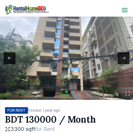
FOR RENT
Posted:
1 year ago
BDT
130000
/ Month
3300 sqft
for
Rent