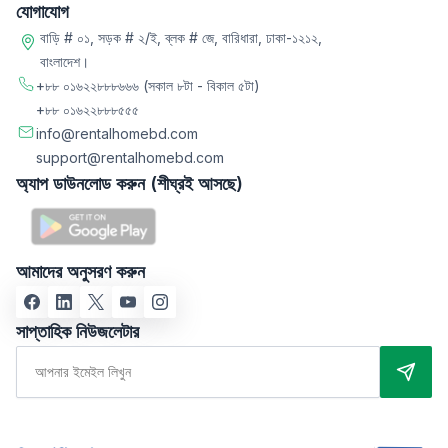
যোগাযোগ
বাড়ি # ০১, সড়ক # ২/ই, ব্লক # জে, বারিধারা, ঢাকা-১২১২,
বাংলাদেশ।
+৮৮ ০১৬২২৮৮৮৬৬৬
(সকাল ৮টা - বিকাল ৫টা)
+৮৮ ০১৬২২৮৮৮৫৫৫
info@rentalhomebd.com
support@rentalhomebd.com
অ্যাপ ডাউনলোড করুন (শীঘ্রই আসছে)
আমাদের অনুসরণ করুন
সাপ্তাহিক নিউজলেটার