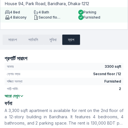
House 94, Park Road, Baridhara, Dhaka-1212
4
Bed
4
Bath
Parking
4
Balcony
Second floor
Furnished
সারাংশ
শর্তাবলি
সুবিধা
ম্যাপ
প্রপার্টি সারাংশ
আকার
3300 sqft
ফ্লোর নম্বর
Second floor /12
সজ্জিত অবস্থা
Furnished
গাড়ী পার্কিং
2
আরো দেখুন
বেডরুম
4
বর্ণনা
বাথরুম
4
A 3,300 sqft apartment is available for rent on the 2nd floor of
বসার রুম
No
a 12-story building in Baridhara. It features 4 bedrooms, 4
Drawing Room
Yes
bathrooms, and 2 parking space. The rent is 130,000 BDT per
খাবার রুম
Yes