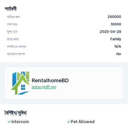
শর্তাবলী
অগ্রিম জমা
260000
সেবা খরচ
10000
সুলভ হবে
2025-04-28
যাদের জন্য
Family
সম্পত্তির অবস্থা
N/A
আলোচনা সাপেক্ষ
No
RentalhomeBD
আমাদের প্রপার্টি দেখুন
বৈশিষ্ট্য/সুবিধা
Intercom
Pet Allowed