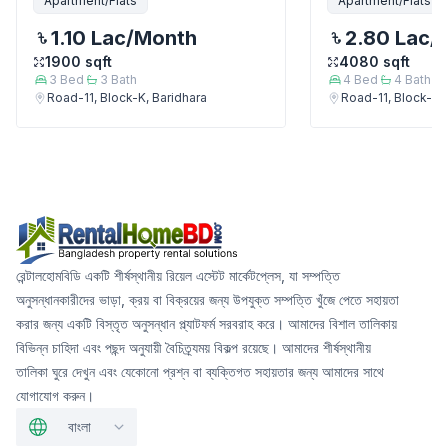
Apartment/Flats
Apartment/Flats
1.10 Lac
/Month
2.80 Lac
/
1900
sqft
4080
sqft
3
Bed
3
Bath
4
Bed
4
Bath
Road-11, Block-K, Baridhara
Road-11, Block-K, 
রেন্টালহোমবিডি একটি শীর্ষস্থানীয় রিয়েল এস্টেট মার্কেটপ্লেস, যা সম্পত্তি
অনুসন্ধানকারীদের ভাড়া, ক্রয় বা বিক্রয়ের জন্য উপযুক্ত সম্পত্তি খুঁজে পেতে সহায়তা
করার জন্য একটি বিস্তৃত অনুসন্ধান প্ল্যাটফর্ম সরবরাহ করে। আমাদের বিশাল তালিকায়
বিভিন্ন চাহিদা এবং পছন্দ অনুযায়ী বৈচিত্র্যময় বিকল্প রয়েছে। আমাদের শীর্ষস্থানীয়
তালিকা ঘুরে দেখুন এবং যেকোনো প্রশ্ন বা ব্যক্তিগত সহায়তার জন্য আমাদের সাথে
যোগাযোগ করুন।
বাংলা