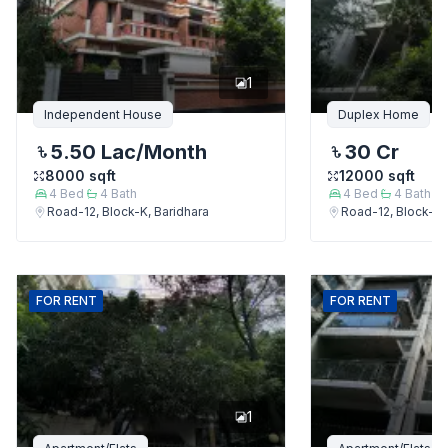
1
Independent House
Duplex Home
5.50 Lac
/Month
30 Cr
8000
sqft
12000
sqft
4
Bed
4
Bath
4
Bed
4
Bath
Road-12, Block-K, Baridhara
Road-12, Block-K,
FOR
RENT
FOR
RENT
1