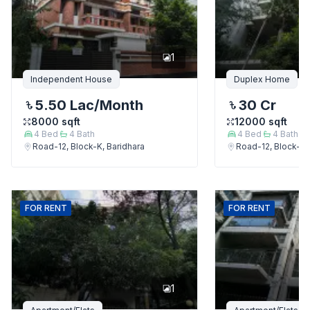
1
Independent House
Duplex Home
5.50 Lac
/Month
30 Cr
8000
sqft
12000
sqft
4
Bed
4
Bath
4
Bed
4
Bath
Road-12, Block-K, Baridhara
Road-12, Block-K,
FOR
RENT
FOR
RENT
1