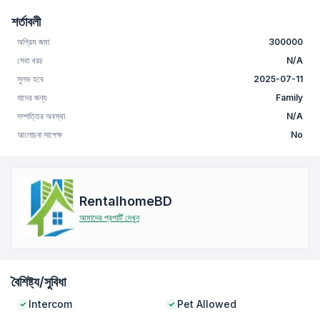
শর্তাবলী
অগ্রিম জমা
300000
সেবা খরচ
N/A
সুলভ হবে
2025-07-11
যাদের জন্য
Family
সম্পত্তির অবস্থা
N/A
আলোচনা সাপেক্ষ
No
RentalhomeBD
আমাদের প্রপার্টি দেখুন
বৈশিষ্ট্য/সুবিধা
Intercom
Pet Allowed