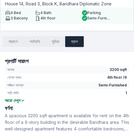
House 14, Road 3, Block K, Baridhara Diplomatic Zone
4
Bed
4
Bath
Parking
3
Balcony
4th floor
Semi-Furnished
সারাংশ
শর্তাবলি
সুবিধা
ম্যাপ
প্রপার্টি সারাংশ
আকার
3200 sqft
ফ্লোর নম্বর
4th floor /6
সজ্জিত অবস্থা
Semi-Furnished
গাড়ী পার্কিং
1
আরো দেখুন
বেডরুম
4
বর্ণনা
বাথরুম
4
A spacious 3200 sqft apartment is available for rent on the 4th
বসার রুম
Yes
floor of a 6-story building in the desirable Baridhara area. This
Drawing Room
Yes
well-designed apartment features 4 comfortable bedrooms, 4
খাবার রুম
Yes