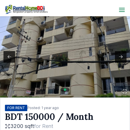
FOR RENT
Posted:
1 year ago
BDT
150000
/ Month
3200 sqft
for
Rent