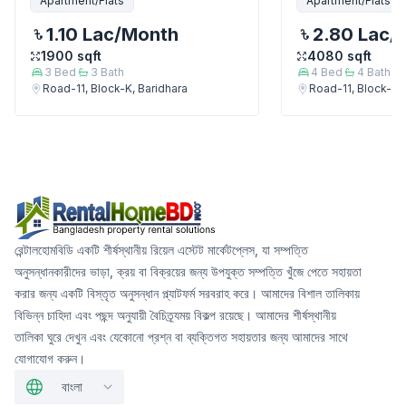
Apartment/Flats
Apartment/Flats
1.10 Lac
/Month
2.80 Lac
/
1900
sqft
4080
sqft
3
Bed
3
Bath
4
Bed
4
Bath
Road-11, Block-K, Baridhara
Road-11, Block-K, 
রেন্টালহোমবিডি একটি শীর্ষস্থানীয় রিয়েল এস্টেট মার্কেটপ্লেস, যা সম্পত্তি
অনুসন্ধানকারীদের ভাড়া, ক্রয় বা বিক্রয়ের জন্য উপযুক্ত সম্পত্তি খুঁজে পেতে সহায়তা
করার জন্য একটি বিস্তৃত অনুসন্ধান প্ল্যাটফর্ম সরবরাহ করে। আমাদের বিশাল তালিকায়
বিভিন্ন চাহিদা এবং পছন্দ অনুযায়ী বৈচিত্র্যময় বিকল্প রয়েছে। আমাদের শীর্ষস্থানীয়
তালিকা ঘুরে দেখুন এবং যেকোনো প্রশ্ন বা ব্যক্তিগত সহায়তার জন্য আমাদের সাথে
যোগাযোগ করুন।
বাংলা