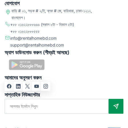
যোগাযোগ
বাড়ি # ০১, সড়ক # ২/ই, ব্লক # জে, বারিধারা, ঢাকা-১২১২,
বাংলাদেশ।
+৮৮ ০১৬২২৮৮৮৬৬৬
(সকাল ৮টা - বিকাল ৫টা)
+৮৮ ০১৬২২৮৮৮৫৫৫
info@rentalhomebd.com
support@rentalhomebd.com
অ্যাপ ডাউনলোড করুন (শীঘ্রই আসছে)
আমাদের অনুসরণ করুন
সাপ্তাহিক নিউজলেটার