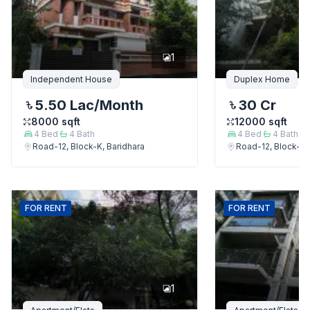
1
Independent House
Duplex Home
5.50 Lac
/Month
30 Cr
8000
sqft
12000
sqft
4
Bed
4
Bath
4
Bed
4
Bath
Road-12, Block-K, Baridhara
Road-12, Block-K,
FOR
RENT
FOR
RENT
1