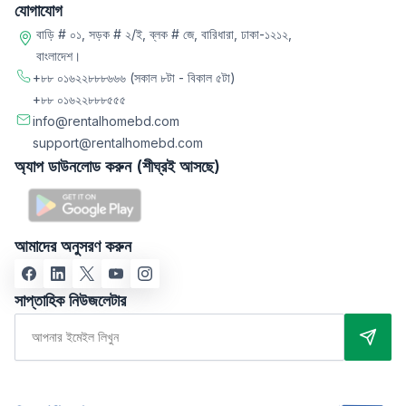
যোগাযোগ
বাড়ি # ০১, সড়ক # ২/ই, ব্লক # জে, বারিধারা, ঢাকা-১২১২,
বাংলাদেশ।
+৮৮ ০১৬২২৮৮৮৬৬৬
(সকাল ৮টা - বিকাল ৫টা)
+৮৮ ০১৬২২৮৮৮৫৫৫
info@rentalhomebd.com
support@rentalhomebd.com
অ্যাপ ডাউনলোড করুন (শীঘ্রই আসছে)
আমাদের অনুসরণ করুন
সাপ্তাহিক নিউজলেটার