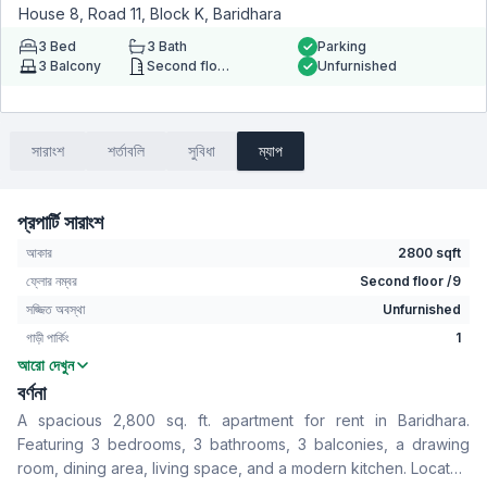
House 8, Road 11, Block K, Baridhara
3
Bed
3
Bath
Parking
3
Balcony
Second floor
Unfurnished
সারাংশ
শর্তাবলি
সুবিধা
ম্যাপ
প্রপার্টি সারাংশ
আকার
2800 sqft
ফ্লোর নম্বর
Second floor /9
সজ্জিত অবস্থা
Unfurnished
গাড়ী পার্কিং
1
আরো দেখুন
বেডরুম
3
বর্ণনা
বাথরুম
3
A spacious 2,800 sq. ft. apartment for rent in Baridhara.
বসার রুম
No
Featuring 3 bedrooms, 3 bathrooms, 3 balconies, a drawing
Drawing Room
Yes
room, dining area, living space, and a modern kitchen. Located
খাবার রুম
Yes