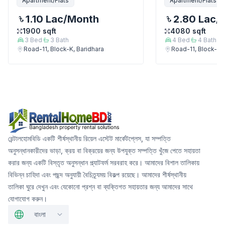
Apartment/Flats
Apartment/Flats
1.10 Lac
/Month
2.80 Lac
/
1900
sqft
4080
sqft
3
Bed
3
Bath
4
Bed
4
Bath
Road-11, Block-K, Baridhara
Road-11, Block-K, 
রেন্টালহোমবিডি একটি শীর্ষস্থানীয় রিয়েল এস্টেট মার্কেটপ্লেস, যা সম্পত্তি
অনুসন্ধানকারীদের ভাড়া, ক্রয় বা বিক্রয়ের জন্য উপযুক্ত সম্পত্তি খুঁজে পেতে সহায়তা
করার জন্য একটি বিস্তৃত অনুসন্ধান প্ল্যাটফর্ম সরবরাহ করে। আমাদের বিশাল তালিকায়
বিভিন্ন চাহিদা এবং পছন্দ অনুযায়ী বৈচিত্র্যময় বিকল্প রয়েছে। আমাদের শীর্ষস্থানীয়
তালিকা ঘুরে দেখুন এবং যেকোনো প্রশ্ন বা ব্যক্তিগত সহায়তার জন্য আমাদের সাথে
যোগাযোগ করুন।
বাংলা