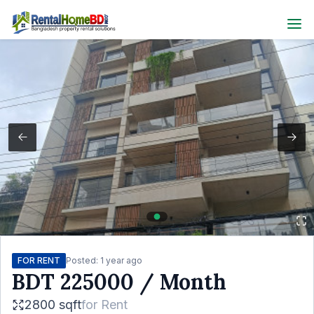
FOR RENT
Posted:
1 year ago
BDT
225000
/ Month
2800 sqft
for
Rent