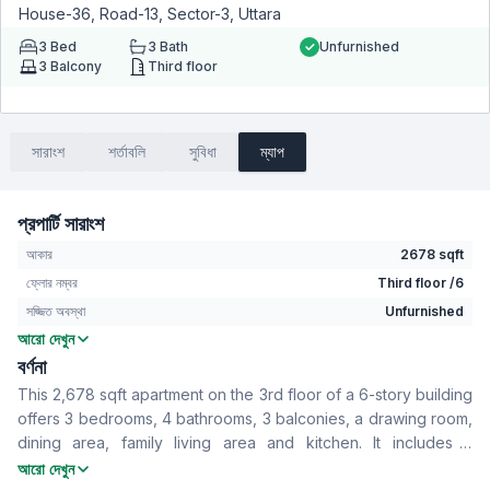
House-36, Road-13, Sector-3, Uttara
3
Bed
3
Bath
Unfurnished
3
Balcony
Third floor
সারাংশ
শর্তাবলি
সুবিধা
ম্যাপ
প্রপার্টি সারাংশ
আকার
2678 sqft
ফ্লোর নম্বর
Third floor /6
সজ্জিত অবস্থা
Unfurnished
আরো দেখুন
বেডরুম
3
বর্ণনা
বাথরুম
3
This 2,678 sqft apartment on the 3rd floor of a 6-story building
বসার রুম
Yes
offers 3 bedrooms, 4 bathrooms, 3 balconies, a drawing room,
Drawing Room
Yes
dining area, family living area and kitchen. It includes a
খাবার রুম
Yes
reserved parking space for one car, making it a great option
আরো দেখুন
বারান্দা
3