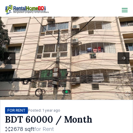
FOR RENT
Posted:
1 year ago
BDT
60000
/ Month
2678 sqft
for
Rent