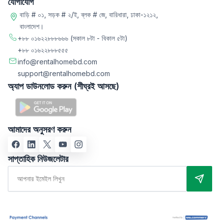
যোগাযোগ
বাড়ি # ০১, সড়ক # ২/ই, ব্লক # জে, বারিধারা, ঢাকা-১২১২,
বাংলাদেশ।
+৮৮ ০১৬২২৮৮৮৬৬৬
(সকাল ৮টা - বিকাল ৫টা)
+৮৮ ০১৬২২৮৮৮৫৫৫
info@rentalhomebd.com
support@rentalhomebd.com
অ্যাপ ডাউনলোড করুন (শীঘ্রই আসছে)
আমাদের অনুসরণ করুন
সাপ্তাহিক নিউজলেটার