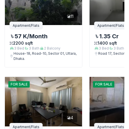
11
Apartment/Flats
Apartment/Flats
57 K
/Month
1.35 Cr
2200
sqft
1400
sqft
3
Bed
3
Bath
2
Balcony
3
Bed
3
Bath
House-18, Road-10, Sector 01, Uttara,
Road 17, Sector 4,
Dhaka.
FOR
SALE
FOR
SALE
4
Apartment/Flats
Apartment/Flats