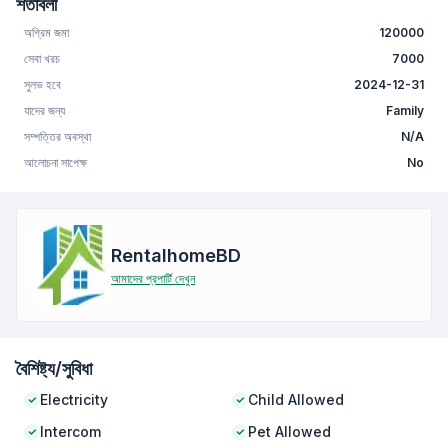
শর্তাবলী
অগ্রিম জমা
120000
সেবা খরচ
7000
সুলভ হবে
2024-12-31
যাদের জন্য
Family
সম্পত্তির অবস্থা
N/A
আলোচনা সাপেক্ষ
No
RentalhomeBD
আমাদের প্রপার্টি দেখুন
বৈশিষ্ট্য/সুবিধা
Electricity
Child Allowed
Intercom
Pet Allowed