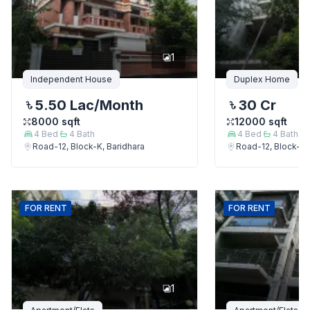
1
Independent House
Duplex Home
5.50 Lac
/Month
30 Cr
8000
sqft
12000
sqft
4
Bed
4
Bath
4
Bed
4
Bath
Road-12, Block-K, Baridhara
Road-12, Block-K,
FOR
RENT
FOR
RENT
1