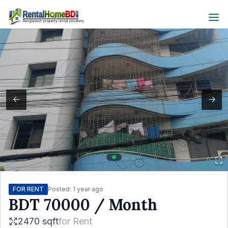
FOR RENT
Posted:
1 year ago
BDT
70000
/ Month
2470 sqft
for
Rent