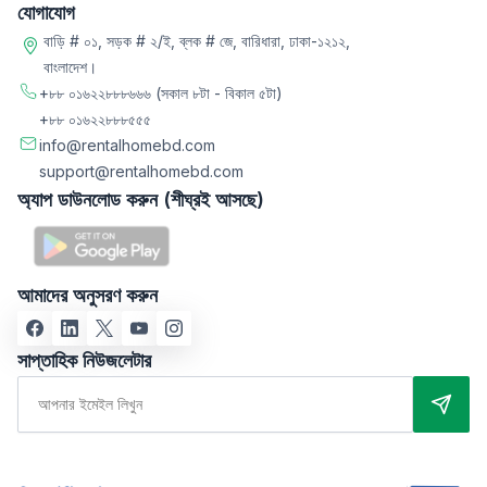
যোগাযোগ
বাড়ি # ০১, সড়ক # ২/ই, ব্লক # জে, বারিধারা, ঢাকা-১২১২,
বাংলাদেশ।
+৮৮ ০১৬২২৮৮৮৬৬৬
(সকাল ৮টা - বিকাল ৫টা)
+৮৮ ০১৬২২৮৮৮৫৫৫
info@rentalhomebd.com
support@rentalhomebd.com
অ্যাপ ডাউনলোড করুন (শীঘ্রই আসছে)
আমাদের অনুসরণ করুন
সাপ্তাহিক নিউজলেটার