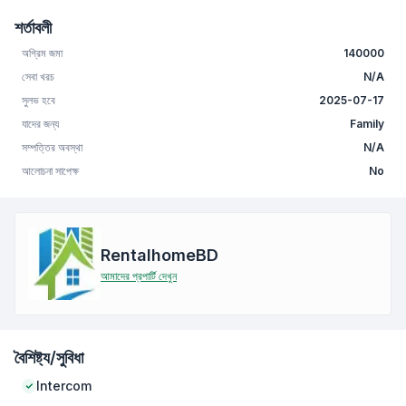
শর্তাবলী
অগ্রিম জমা
140000
সেবা খরচ
N/A
সুলভ হবে
2025-07-17
যাদের জন্য
Family
সম্পত্তির অবস্থা
N/A
আলোচনা সাপেক্ষ
No
RentalhomeBD
আমাদের প্রপার্টি দেখুন
বৈশিষ্ট্য/সুবিধা
Intercom