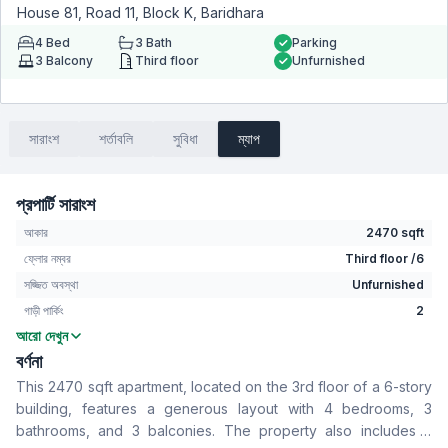
House 81, Road 11, Block K, Baridhara
4
Bed
3
Bath
Parking
3
Balcony
Third floor
Unfurnished
সারাংশ
শর্তাবলি
সুবিধা
ম্যাপ
প্রপার্টি সারাংশ
আকার
2470 sqft
ফ্লোর নম্বর
Third floor /6
সজ্জিত অবস্থা
Unfurnished
গাড়ী পার্কিং
2
আরো দেখুন
বেডরুম
4
বর্ণনা
বাথরুম
3
This 2470 sqft apartment, located on the 3rd floor of a 6-story
বসার রুম
No
building, features a generous layout with 4 bedrooms, 3
Drawing Room
Yes
bathrooms, and 3 balconies. The property also includes 2
খাবার রুম
Yes