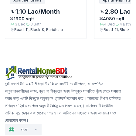
Apartment/Flats
Apartment/Flats
1.10 Lac
/Month
2.80 Lac
/
1900
sqft
4080
sqft
3
Bed
3
Bath
4
Bed
4
Bath
Road-11, Block-K, Baridhara
Road-11, Block-K, 
রেন্টালহোমবিডি একটি শীর্ষস্থানীয় রিয়েল এস্টেট মার্কেটপ্লেস, যা সম্পত্তি
অনুসন্ধানকারীদের ভাড়া, ক্রয় বা বিক্রয়ের জন্য উপযুক্ত সম্পত্তি খুঁজে পেতে সহায়তা
করার জন্য একটি বিস্তৃত অনুসন্ধান প্ল্যাটফর্ম সরবরাহ করে। আমাদের বিশাল তালিকায়
বিভিন্ন চাহিদা এবং পছন্দ অনুযায়ী বৈচিত্র্যময় বিকল্প রয়েছে। আমাদের শীর্ষস্থানীয়
তালিকা ঘুরে দেখুন এবং যেকোনো প্রশ্ন বা ব্যক্তিগত সহায়তার জন্য আমাদের সাথে
যোগাযোগ করুন।
বাংলা