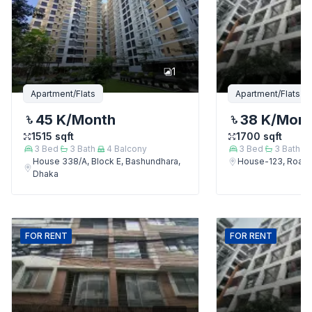
1
Apartment/Flats
Apartment/Flats
45 K
/Month
38 K
/Mon
1515
sqft
1700
sqft
3
Bed
3
Bath
4
Balcony
3
Bed
3
Bath
House 338/A, Block E, Bashundhara,
House-123, Road-
Dhaka
FOR
RENT
FOR
RENT