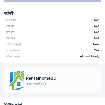
শর্তাবলী
অগ্রিম জমা
N/A
সেবা খরচ
N/A
সুলভ হবে
N/A
যাদের জন্য
N/A
সম্পত্তির অবস্থা
New
আলোচনা সাপেক্ষ
Yes
নির্মাণের অবস্থা
Almost Ready
RentalhomeBD
আমাদের প্রপার্টি দেখুন
বৈশিষ্ট্য/সুবিধা