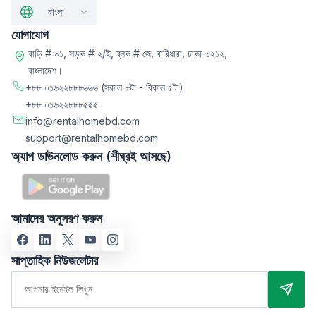
বাংলা
যোগাযোগ
বাড়ি # ০১, সড়ক # ২/ই, ব্লক # জে, বারিধারা, ঢাকা-১২১২,
বাংলাদেশ।
+৮৮ ০১৬২২৮৮৮৬৬৬
(সকাল ৮টা - বিকাল ৫টা)
+৮৮ ০১৬২২৮৮৮৫৫৫
info@rentalhomebd.com
support@rentalhomebd.com
অ্যাপ ডাউনলোড করুন (শীঘ্রই আসছে)
আমাদের অনুসরণ করুন
সাপ্তাহিক নিউজলেটার