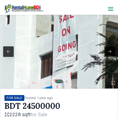
FOR SALE
Posted:
1 year ago
BDT
24500000
2228 sqft
for
Sale