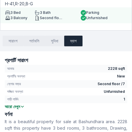
H-41,R-20,B-G
3
Bed
3
Bath
Parking
3
Balcony
Second floor
Unfurnished
সারাংশ
শর্তাবলি
সুবিধা
ম্যাপ
প্রপার্টি সারাংশ
আকার
2228 sqft
প্রপার্টির অবস্থা
New
ফ্লোর নম্বর
Second floor /7
সজ্জিত অবস্থা
Unfurnished
গাড়ী পার্কিং
1
আরো দেখুন
বেডরুম
3
বর্ণনা
বাথরুম
3
It is a beautiful property for sale at Bashundhara area. 2228
বসার রুম
No
sqft this property have 3 bed rooms, 3 bathrooms, Drawing,
Drawing Room
Yes