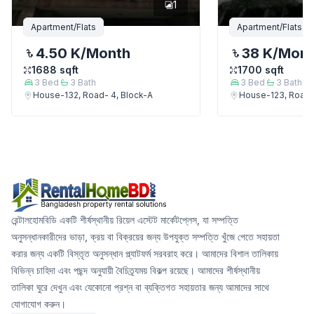
1
Apartment/Flats
Apartment/Flats
4.50 K
/Month
38 K
/Mon
1688
sqft
1700
sqft
3
Bed
3
Bath
3
Bed
3
Bath
House-132, Road- 4, Block-A
House-123, Road-
রেন্টালহোমবিডি একটি শীর্ষস্থানীয় রিয়েল এস্টেট মার্কেটপ্লেস, যা সম্পত্তি
অনুসন্ধানকারীদের ভাড়া, ক্রয় বা বিক্রয়ের জন্য উপযুক্ত সম্পত্তি খুঁজে পেতে সহায়তা
করার জন্য একটি বিস্তৃত অনুসন্ধান প্ল্যাটফর্ম সরবরাহ করে। আমাদের বিশাল তালিকায়
বিভিন্ন চাহিদা এবং পছন্দ অনুযায়ী বৈচিত্র্যময় বিকল্প রয়েছে। আমাদের শীর্ষস্থানীয়
তালিকা ঘুরে দেখুন এবং যেকোনো প্রশ্ন বা ব্যক্তিগত সহায়তার জন্য আমাদের সাথে
যোগাযোগ করুন।