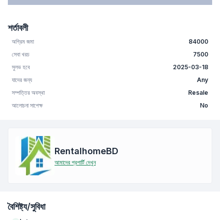
শর্তাবলী
অগ্রিম জমা
84000
সেবা খরচ
7500
সুলভ হবে
2025-03-18
যাদের জন্য
Any
সম্পত্তির অবস্থা
Resale
আলোচনা সাপেক্ষ
No
RentalhomeBD
আমাদের প্রপার্টি দেখুন
বৈশিষ্ট্য/সুবিধা