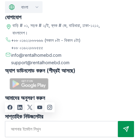
বাংলা
যোগাযোগ
বাড়ি # ০১, সড়ক # ২/ই, ব্লক # জে, বারিধারা, ঢাকা-১২১২,
বাংলাদেশ।
+৮৮ ০১৬২২৮৮৮৬৬৬
(সকাল ৮টা - বিকাল ৫টা)
+৮৮ ০১৬২২৮৮৮৫৫৫
info@rentalhomebd.com
support@rentalhomebd.com
অ্যাপ ডাউনলোড করুন (শীঘ্রই আসছে)
আমাদের অনুসরণ করুন
সাপ্তাহিক নিউজলেটার