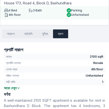
House 173, Road 4, Block D, Bashundhara
4
Bed
3
Bath
Parking
4th floor
Unfurnished
সারাংশ
শর্তাবলি
সুবিধা
ম্যাপ
প্রপার্টি সারাংশ
আকার
2100 sqft
প্রপার্টির অবস্থা
Resale
ফ্লোর নম্বর
4th floor
সজ্জিত অবস্থা
Unfurnished
গাড়ী পার্কিং
1
আরো দেখুন
বেডরুম
4
বর্ণনা
বাথরুম
3
A well-maintained 2100 SQFT apartment is available for rent in
বসার রুম
Yes
Bashundhara D Block. The apartment has 4 bedrooms, 3
Drawing Room
Yes