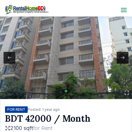
FOR RENT
Posted:
1 year ago
BDT
42000
/ Month
2100 sqft
for
Rent