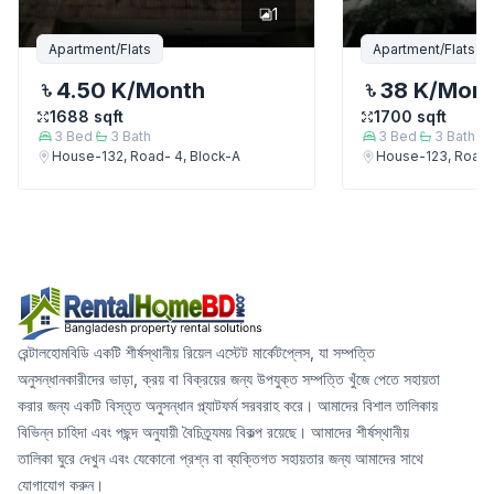
1
Apartment/Flats
Apartment/Flats
4.50 K
/Month
38 K
/Mon
1688
sqft
1700
sqft
3
Bed
3
Bath
3
Bed
3
Bath
House-132, Road- 4, Block-A
House-123, Road-
রেন্টালহোমবিডি একটি শীর্ষস্থানীয় রিয়েল এস্টেট মার্কেটপ্লেস, যা সম্পত্তি
অনুসন্ধানকারীদের ভাড়া, ক্রয় বা বিক্রয়ের জন্য উপযুক্ত সম্পত্তি খুঁজে পেতে সহায়তা
করার জন্য একটি বিস্তৃত অনুসন্ধান প্ল্যাটফর্ম সরবরাহ করে। আমাদের বিশাল তালিকায়
বিভিন্ন চাহিদা এবং পছন্দ অনুযায়ী বৈচিত্র্যময় বিকল্প রয়েছে। আমাদের শীর্ষস্থানীয়
তালিকা ঘুরে দেখুন এবং যেকোনো প্রশ্ন বা ব্যক্তিগত সহায়তার জন্য আমাদের সাথে
যোগাযোগ করুন।