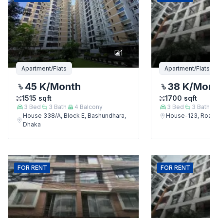
1
Apartment/Flats
Apartment/Flats
45 K
/Month
38 K
/Mon
1515
sqft
1700
sqft
3
Bed
3
Bath
4
Balcony
3
Bed
3
Bath
House 338/A, Block E, Bashundhara,
House-123, Road-
Dhaka
FOR
RENT
FOR
RENT