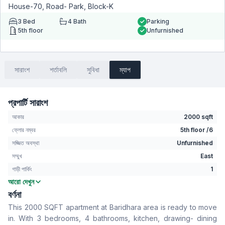
House-70, Road- Park, Block-K
3
Bed
4
Bath
Parking
5th floor
Unfurnished
সারাংশ
শর্তাবলি
সুবিধা
ম্যাপ
প্রপার্টি সারাংশ
আকার
2000 sqft
ফ্লোর নম্বর
5th floor /6
সজ্জিত অবস্থা
Unfurnished
সম্মুখ
East
গাড়ী পার্কিং
1
আরো দেখুন
বেডরুম
3
বর্ণনা
বাথরুম
4
This 2000 SQFT apartment at Baridhara area is ready to move
বসার রুম
No
in. With 3 bedrooms, 4 bathrooms, kitchen, drawing- dining
Drawing Room
Yes