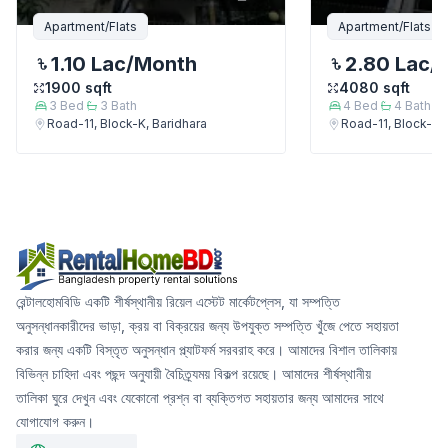
Apartment/Flats
Apartment/Flats
1.10 Lac
/Month
2.80 Lac
/
1900
sqft
4080
sqft
3
Bed
3
Bath
4
Bed
4
Bath
Road-11, Block-K, Baridhara
Road-11, Block-K, 
রেন্টালহোমবিডি একটি শীর্ষস্থানীয় রিয়েল এস্টেট মার্কেটপ্লেস, যা সম্পত্তি
অনুসন্ধানকারীদের ভাড়া, ক্রয় বা বিক্রয়ের জন্য উপযুক্ত সম্পত্তি খুঁজে পেতে সহায়তা
করার জন্য একটি বিস্তৃত অনুসন্ধান প্ল্যাটফর্ম সরবরাহ করে। আমাদের বিশাল তালিকায়
বিভিন্ন চাহিদা এবং পছন্দ অনুযায়ী বৈচিত্র্যময় বিকল্প রয়েছে। আমাদের শীর্ষস্থানীয়
তালিকা ঘুরে দেখুন এবং যেকোনো প্রশ্ন বা ব্যক্তিগত সহায়তার জন্য আমাদের সাথে
যোগাযোগ করুন।