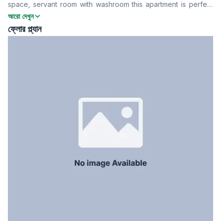
space, servant room with washroom this apartment is perfect
খাবার রুম
Yes
for your next home
আরো দেখুন
ফ্লোর টাইপ
Tiled
ফ্লোর প্ল্যান
রান্নাঘর
1
সার্ভেন্ট রুম
No
স্টাফ টয়লেট
No