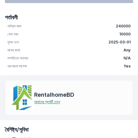
শর্তাবলী
অগ্রিম জমা
240000
সেবা খরচ
10000
সুলভ হবে
2025-03-01
যাদের জন্য
Any
সম্পত্তির অবস্থা
N/A
আলোচনা সাপেক্ষ
Yes
RentalhomeBD
আমাদের প্রপার্টি দেখুন
বৈশিষ্ট্য/সুবিধা