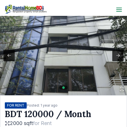
FOR RENT
Posted:
1 year ago
BDT
120000
/ Month
2000 sqft
for
Rent