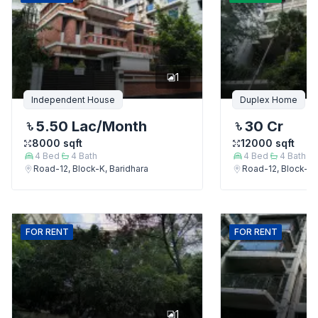
1
Independent House
Duplex Home
5.50 Lac
/Month
30 Cr
8000
sqft
12000
sqft
4
Bed
4
Bath
4
Bed
4
Bath
Road-12, Block-K, Baridhara
Road-12, Block-K,
FOR
RENT
FOR
RENT
1