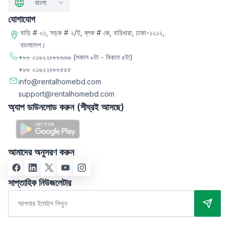
বাংলা
যোগাযোগ
বাড়ি # ০১, সড়ক # ২/ই, ব্লক # জে, বারিধারা, ঢাকা-১২১২,
বাংলাদেশ।
+৮৮ ০১৬২২৮৮৮৬৬৬
(সকাল ৮টা - বিকাল ৫টা)
+৮৮ ০১৬২২৮৮৮৫৫৫
info@rentalhomebd.com
support@rentalhomebd.com
অ্যাপ ডাউনলোড করুন (শীঘ্রই আসছে)
আমাদের অনুসরণ করুন
সাপ্তাহিক নিউজলেটার