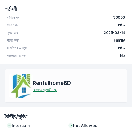
শর্তাবলী
অগ্রিম জমা
90000
সেবা খরচ
N/A
সুলভ হবে
2025-03-14
যাদের জন্য
Family
সম্পত্তির অবস্থা
N/A
আলোচনা সাপেক্ষ
No
RentalhomeBD
আমাদের প্রপার্টি দেখুন
বৈশিষ্ট্য/সুবিধা
Intercom
Pet Allowed