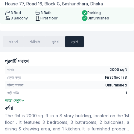
House 77, Road 16, Block G, Bashundhara, Dhaka
3
Bed
3
Bath
Parking
3
Balcony
First floor
Unfurnished
সারাংশ
শর্তাবলি
সুবিধা
ম্যাপ
প্রপার্টি সারাংশ
আকার
2000 sqft
ফ্লোর নম্বর
First floor /8
সজ্জিত অবস্থা
Unfurnished
গাড়ী পার্কিং
1
আরো দেখুন
বেডরুম
3
বর্ণনা
বাথরুম
3
The flat is 2000 sq. ft. in a 8-story building, located on the 1st
বসার রুম
No
floor . It features 3 bedrooms, 3 bathrooms, 2 balconies, a
Drawing Room
Yes
dining & drawing area, and 1 kitchen. It is furnished property
খাবার রুম
Yes