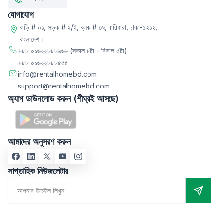
যোগাযোগ
বাড়ি # ০১, সড়ক # ২/ই, ব্লক # জে, বারিধারা, ঢাকা-১২১২,
বাংলাদেশ।
+৮৮ ০১৬২২৮৮৮৬৬৬
(সকাল ৮টা - বিকাল ৫টা)
+৮৮ ০১৬২২৮৮৮৫৫৫
info@rentalhomebd.com
support@rentalhomebd.com
অ্যাপ ডাউনলোড করুন (শীঘ্রই আসছে)
আমাদের অনুসরণ করুন
সাপ্তাহিক নিউজলেটার