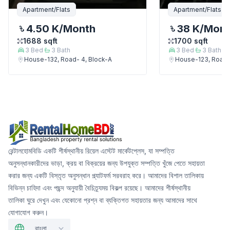
Apartment/Flats
Apartment/Flats
4.50 K
/Month
38 K
/Mon
1688
sqft
1700
sqft
3
Bed
3
Bath
3
Bed
3
Bath
House-132, Road- 4, Block-A
House-123, Road-
রেন্টালহোমবিডি একটি শীর্ষস্থানীয় রিয়েল এস্টেট মার্কেটপ্লেস, যা সম্পত্তি
অনুসন্ধানকারীদের ভাড়া, ক্রয় বা বিক্রয়ের জন্য উপযুক্ত সম্পত্তি খুঁজে পেতে সহায়তা
করার জন্য একটি বিস্তৃত অনুসন্ধান প্ল্যাটফর্ম সরবরাহ করে। আমাদের বিশাল তালিকায়
বিভিন্ন চাহিদা এবং পছন্দ অনুযায়ী বৈচিত্র্যময় বিকল্প রয়েছে। আমাদের শীর্ষস্থানীয়
তালিকা ঘুরে দেখুন এবং যেকোনো প্রশ্ন বা ব্যক্তিগত সহায়তার জন্য আমাদের সাথে
যোগাযোগ করুন।
বাংলা