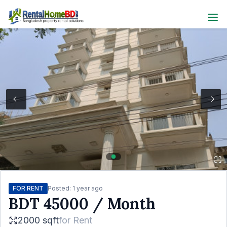
FOR RENT
Posted:
1 year ago
BDT
45000
/ Month
2000 sqft
for
Rent