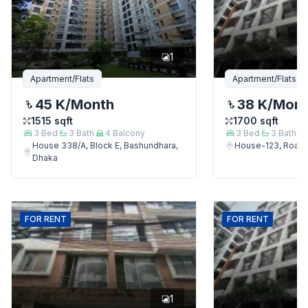
1
Apartment/Flats
Apartment/Flats
45 K
/Month
38 K
/Mon
1515
sqft
1700
sqft
3
Bed
3
Bath
4
Balcony
3
Bed
3
Bath
House 338/A, Block E, Bashundhara,
House-123, Road-
Dhaka
FOR
RENT
FOR
RENT
1