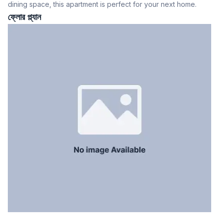
dining space, this apartment is perfect for your next home.
খাবার রুম
Yes
ফ্লোর প্ল্যান
বারান্দা
3
ফ্লোর টাইপ
Tiled
রান্নাঘর
1
সার্ভেন্ট রুম
Yes
স্টাফ টয়লেট
Yes