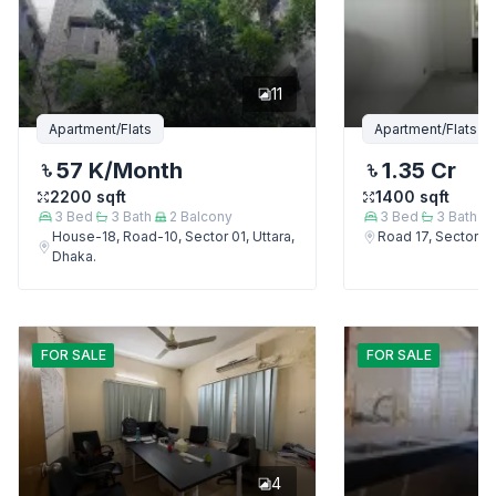
11
Apartment/Flats
Apartment/Flats
57 K
/Month
1.35 Cr
2200
sqft
1400
sqft
3
Bed
3
Bath
2
Balcony
3
Bed
3
Bath
House-18, Road-10, Sector 01, Uttara,
Road 17, Sector 4,
Dhaka.
FOR
SALE
FOR
SALE
4