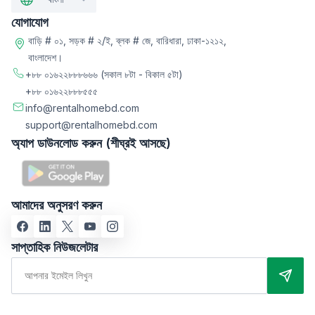
যোগাযোগ
বাড়ি # ০১, সড়ক # ২/ই, ব্লক # জে, বারিধারা, ঢাকা-১২১২,
বাংলাদেশ।
+৮৮ ০১৬২২৮৮৮৬৬৬
(সকাল ৮টা - বিকাল ৫টা)
+৮৮ ০১৬২২৮৮৮৫৫৫
info@rentalhomebd.com
support@rentalhomebd.com
অ্যাপ ডাউনলোড করুন (শীঘ্রই আসছে)
আমাদের অনুসরণ করুন
সাপ্তাহিক নিউজলেটার