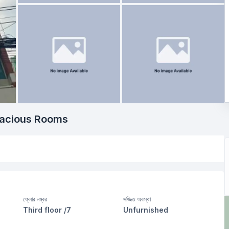
pacious Rooms
ফ্লোর নম্বর
সজ্জিত অবস্থা
Third floor /7
Unfurnished
বসার রুম
Drawing Room