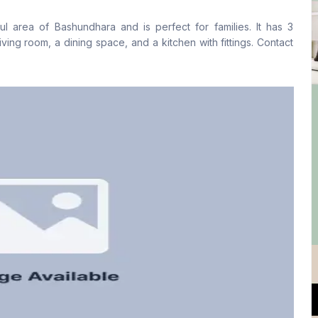
Yes
Yes
l area of Bashundhara and is perfect for families. It has 3
রান্নাঘর
সার্ভেন্ট রুম
ing room, a dining space, and a kitchen with fittings. Contact
1
No