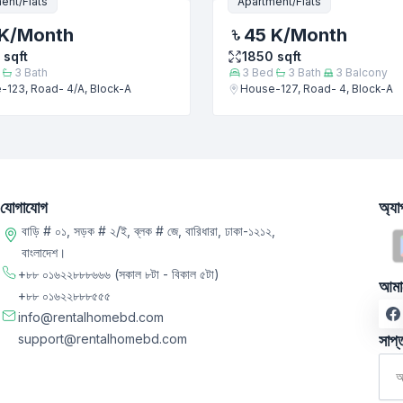
ent/Flats
Apartment/Flats
K
/Month
45 K
/Month
sqft
1850
sqft
3
Bath
3
Bed
3
Bath
3
Balcony
-123, Road- 4/A, Block-A
House-127, Road- 4, Block-A
যোগাযোগ
অ্য
বাড়ি # ০১, সড়ক # ২/ই, ব্লক # জে, বারিধারা, ঢাকা-১২১২,
বাংলাদেশ।
+৮৮ ০১৬২২৮৮৮৬৬৬
(সকাল ৮টা - বিকাল ৫টা)
আমা
+৮৮ ০১৬২২৮৮৮৫৫৫
info@rentalhomebd.com
support@rentalhomebd.com
সাপ্