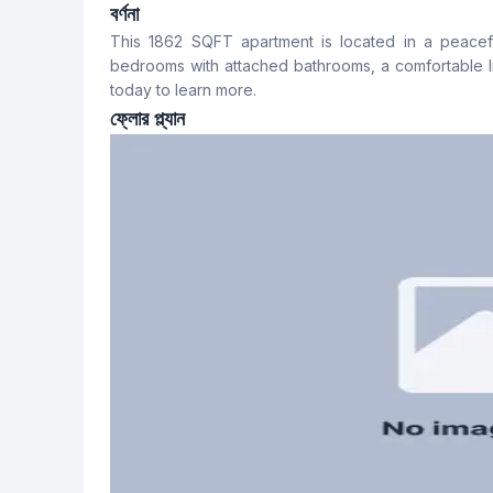
3
4
বর্ণনা
This 1862 SQFT apartment is located in a peacefu
খাবার রুম
ফ্লোর টাইপ
bedrooms with attached bathrooms, a comfortable liv
Yes
Tiled
today to learn more.
ফ্লোর প্ল্যান
স্টাফ টয়লেট
No