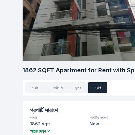
1862 SQFT Apartment for Rent with S
সারাংশ
শর্তাবলি
সুবিধা
ম্যাপ
প্রপার্টি সারাংশ
আকার
প্রপার্টির অবস্থা
1862 sqft
New
বেডরুম
বাথরুম
আরো দেখুন