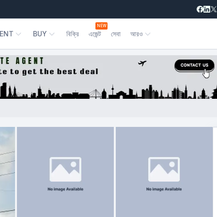
NEW
ENT
BUY
বিক্রি
এজেন্ট
সেবা
আরও