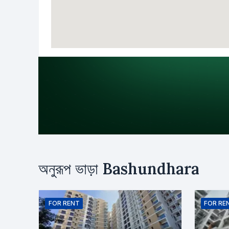
উদ্দেশ্য
অনুরূপ ভাড়া
Bashundhara
ভাড়া
ক্রয়
নাম
FOR
RENT
FOR
RE