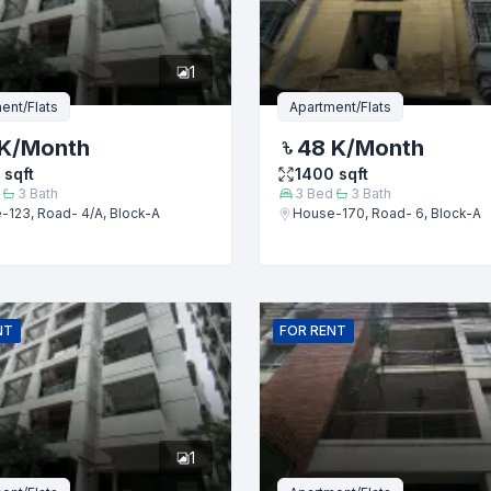
1
ent/Flats
Apartment/Flats
K
/Month
48 K
/Month
sqft
1400
sqft
3
Bath
3
Bed
3
Bath
-123, Road- 4/A, Block-A
House-170, Road- 6, Block-A
জমা দিন
NT
FOR
RENT
1