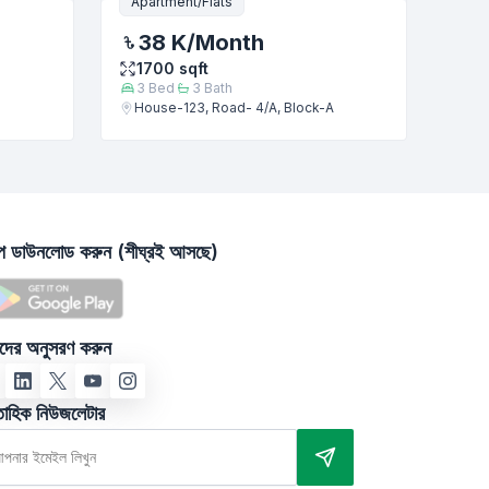
Apartment/Flats
38 K
/Month
1700
sqft
3
Bed
3
Bath
House-123, Road- 4/A, Block-A
াপ ডাউনলোড করুন (শীঘ্রই আসছে)
দের অনুসরণ করুন
তাহিক নিউজলেটার