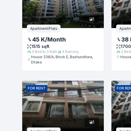
ফোন নম্বর
1
বার্তা
Apartment/Flats
Apartm
45 K
/Month
38 
1515
sqft
1700
3
Bed
3
Bath
4
Balcony
3
Bed
House 338/A, Block E, Bashundhara,
House
Dhaka
FOR
RENT
FOR
RE
1