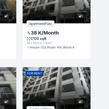
1
1
Apartment/Flats
38 K
/Month
1700
sqft
3
Bed
3
Bath
House-123, Road- 4/A, Block-A
FOR
RENT
1
1