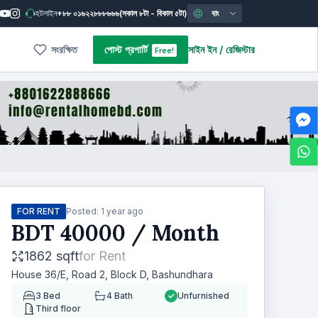
হটলাইন
+৮৮ ০১৬২২৮৮৮৬৬৬
(সকাল ৮টা - বিকাল ৫টা)
বাং
সংরক্ষিত
পোস্ট প্রপার্টি
সাইন ইন
/
রেজিস্টার
Free!
FOR RENT
Posted:
1 year ago
BDT
40000
/ Month
1862 sqft
for
Rent
House 36/E, Road 2, Block D, Bashundhara
3
Bed
4
Bath
Unfurnished
Third floor