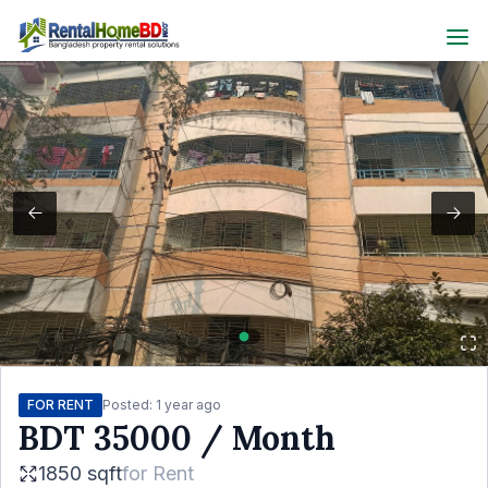
FOR RENT
Posted:
1 year ago
BDT
35000
/ Month
1850 sqft
for
Rent