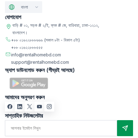
বাংলা
যোগাযোগ
বাড়ি # ০১, সড়ক # ২/ই, ব্লক # জে, বারিধারা, ঢাকা-১২১২,
বাংলাদেশ।
+৮৮ ০১৬২২৮৮৮৬৬৬
(সকাল ৮টা - বিকাল ৫টা)
+৮৮ ০১৬২২৮৮৮৫৫৫
info@rentalhomebd.com
support@rentalhomebd.com
অ্যাপ ডাউনলোড করুন (শীঘ্রই আসছে)
আমাদের অনুসরণ করুন
সাপ্তাহিক নিউজলেটার