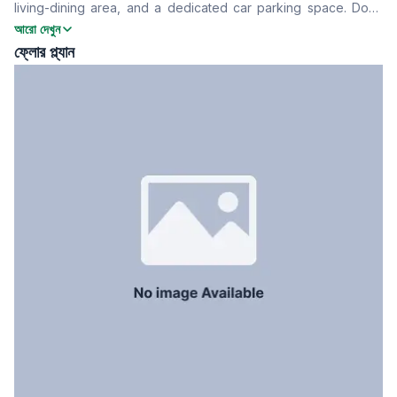
living-dining area, and a dedicated car parking space. Don’t
খাবার রুম
Yes
miss out—call now!
আরো দেখুন
ফ্লোর টাইপ
Tiled
ফ্লোর প্ল্যান
রান্নাঘর
1
সার্ভেন্ট রুম
No
স্টাফ টয়লেট
No