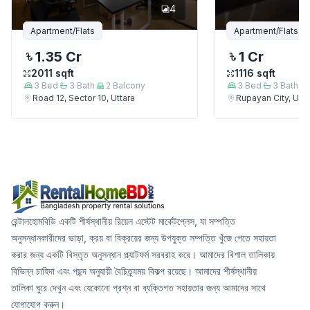
4
Apartment/Flats
Apartment/Flats
1.35 Cr
1 Cr
2011
sqft
1116
sqft
3
Bed
3
Bath
2
Balcony
3
Bed
3
Bath
Road 12, Sector 10, Uttara
Rupayan City, Utta
রেন্টালহোমবিডি একটি শীর্ষস্থানীয় রিয়েল এস্টেট মার্কেটপ্লেস, যা সম্পত্তি
অনুসন্ধানকারীদের ভাড়া, ক্রয় বা বিক্রয়ের জন্য উপযুক্ত সম্পত্তি খুঁজে পেতে সহায়তা
করার জন্য একটি বিস্তৃত অনুসন্ধান প্ল্যাটফর্ম সরবরাহ করে। আমাদের বিশাল তালিকায়
বিভিন্ন চাহিদা এবং পছন্দ অনুযায়ী বৈচিত্র্যময় বিকল্প রয়েছে। আমাদের শীর্ষস্থানীয়
তালিকা ঘুরে দেখুন এবং যেকোনো প্রশ্ন বা ব্যক্তিগত সহায়তার জন্য আমাদের সাথে
যোগাযোগ করুন।