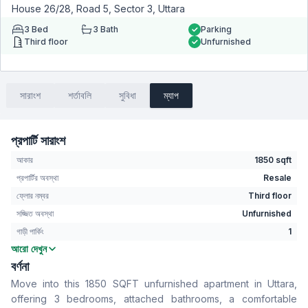
House 26/28, Road 5, Sector 3, Uttara
3
Bed
3
Bath
Parking
Third floor
Unfurnished
সারাংশ
শর্তাবলি
সুবিধা
ম্যাপ
প্রপার্টি সারাংশ
আকার
1850 sqft
প্রপার্টির অবস্থা
Resale
ফ্লোর নম্বর
Third floor
সজ্জিত অবস্থা
Unfurnished
গাড়ী পার্কিং
1
আরো দেখুন
বেডরুম
3
বর্ণনা
বাথরুম
3
Move into this 1850 SQFT unfurnished apartment in Uttara,
বসার রুম
No
offering 3 bedrooms, attached bathrooms, a comfortable
Drawing Room
Yes