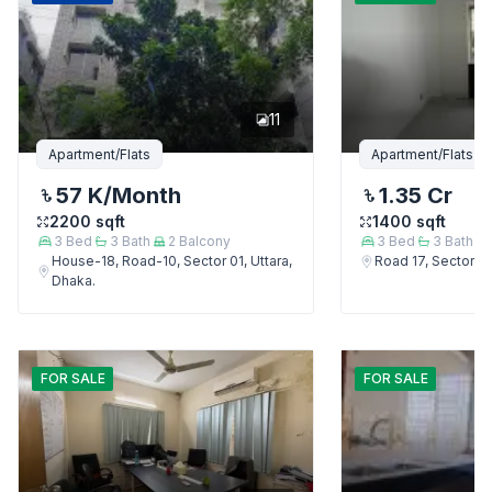
11
Apartment/Flats
Apartment/Flats
57 K
/Month
1.35 Cr
2200
sqft
1400
sqft
3
Bed
3
Bath
2
Balcony
3
Bed
3
Bath
House-18, Road-10, Sector 01, Uttara,
Road 17, Sector 4,
Dhaka.
FOR
SALE
FOR
SALE