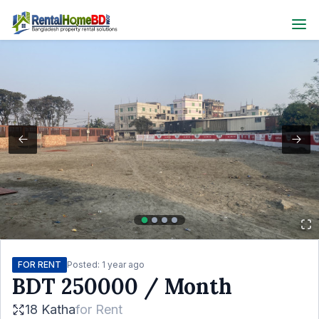
FOR RENT
Posted:
1 year ago
BDT
250000
/ Month
18 Katha
for
Rent