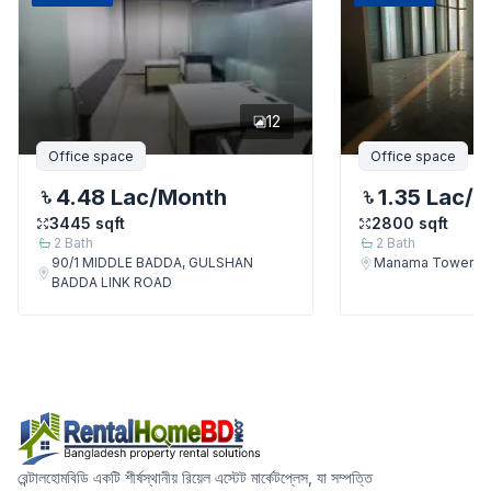
12
Office space
Office space
4.48 Lac
/Month
1.35 Lac
/M
3445
sqft
2800
sqft
2
Bath
2
Bath
90/1 MIDDLE BADDA, GULSHAN
Manama Tower, B
BADDA LINK ROAD
রেন্টালহোমবিডি একটি শীর্ষস্থানীয় রিয়েল এস্টেট মার্কেটপ্লেস, যা সম্পত্তি