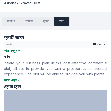
Askartek,Birayet.100 ft
সারাংশ
শর্তাবলি
সুবিধা
ম্যাপ
প্রপার্টি সারাংশ
আকার
18 Katha
আরো দেখুন
বসার রুম
No
বর্ণনা
Drawing Room
No
Initiate your business plan in this cost-effective commercial
খাবার রুম
No
plot, all set to provide you with a prosperous commercial
সার্ভেন্ট রুম
No
experience. The plot will be able to provide you with plentiful
স্টাফ টয়লেট
No
chances to make your business flourish and achieve economic
আরো দেখুন
success.
ফ্লোর প্ল্যান