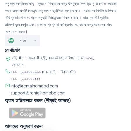
অনুসন্ধানকারীদের ভাড়া, ক্রয় বা বিক্রয়ের জন্য উপযুক্ত সম্পত্তি খুঁজে পেতে সহায়তা
করার জন্য একটি বিস্তৃত অনুসন্ধান প্ল্যাটফর্ম সরবরাহ করে। আমাদের বিশাল তালিকায়
বিভিন্ন চাহিদা এবং পছন্দ অনুযায়ী বৈচিত্র্যময় বিকল্প রয়েছে। আমাদের শীর্ষস্থানীয়
তালিকা ঘুরে দেখুন এবং যেকোনো প্রশ্ন বা ব্যক্তিগত সহায়তার জন্য আমাদের সাথে
যোগাযোগ করুন।
বাংলা
যোগাযোগ
বাড়ি # ০১, সড়ক # ২/ই, ব্লক # জে, বারিধারা, ঢাকা-১২১২,
বাংলাদেশ।
+৮৮ ০১৬২২৮৮৮৬৬৬
(সকাল ৮টা - বিকাল ৫টা)
+৮৮ ০১৬২২৮৮৮৫৫৫
info@rentalhomebd.com
support@rentalhomebd.com
অ্যাপ ডাউনলোড করুন (শীঘ্রই আসছে)
আমাদের অনুসরণ করুন