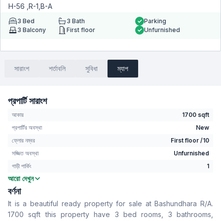
H-56 ,R-1,B-A
3
Bed
3
Bath
Parking
3
Balcony
First floor
Unfurnished
সারাংশ
শর্তাবলি
সুবিধা
ম্যাপ
প্রপার্টি সারাংশ
আকার
1700 sqft
প্রপার্টির অবস্থা
New
ফ্লোর নম্বর
First floor /10
সজ্জিত অবস্থা
Unfurnished
গাড়ী পার্কিং
1
আরো দেখুন
বেডরুম
3
বর্ণনা
বাথরুম
3
It is a beautiful ready property for sale at Bashundhara R/A.
বসার রুম
No
1700 sqft this property have 3 bed rooms, 3 bathrooms,
Drawing Room
Yes