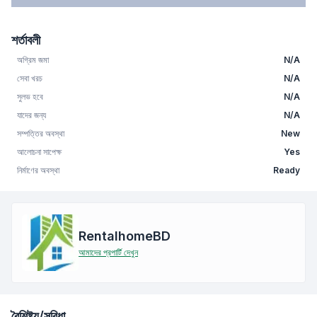
শর্তাবলী
অগ্রিম জমা
N/A
সেবা খরচ
N/A
সুলভ হবে
N/A
যাদের জন্য
N/A
সম্পত্তির অবস্থা
New
আলোচনা সাপেক্ষ
Yes
নির্মাণের অবস্থা
Ready
RentalhomeBD
আমাদের প্রপার্টি দেখুন
বৈশিষ্ট্য/সুবিধা