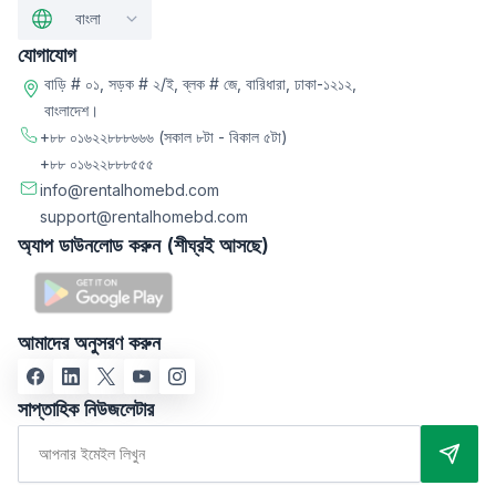
বাংলা
যোগাযোগ
বাড়ি # ০১, সড়ক # ২/ই, ব্লক # জে, বারিধারা, ঢাকা-১২১২,
বাংলাদেশ।
+৮৮ ০১৬২২৮৮৮৬৬৬
(সকাল ৮টা - বিকাল ৫টা)
+৮৮ ০১৬২২৮৮৮৫৫৫
info@rentalhomebd.com
support@rentalhomebd.com
অ্যাপ ডাউনলোড করুন (শীঘ্রই আসছে)
আমাদের অনুসরণ করুন
সাপ্তাহিক নিউজলেটার