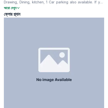
Drawing, Dining, kitchen, 1 Car parking also available. If you
খাবার রুম
Yes
are interested, please feel free and contact with us!
আরো দেখুন
বারান্দা
3
ফ্লোর প্ল্যান
ফ্লোর টাইপ
Tiled
রান্নাঘর
1
সার্ভেন্ট রুম
No
স্টাফ টয়লেট
Yes