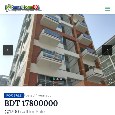
FOR SALE
Posted:
1 year ago
BDT
17800000
1700 sqft
for
Sale