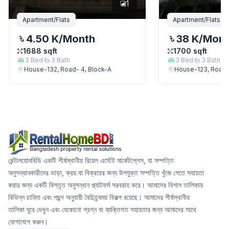
1
Apartment/Flats
Apartment/Flats
4.50 K
/Month
38 K
/Mon
1688
sqft
1700
sqft
3
Bed
3
Bath
3
Bed
3
Bath
House-132, Road- 4, Block-A
House-123, Road-
রেন্টালহোমবিডি একটি শীর্ষস্থানীয় রিয়েল এস্টেট মার্কেটপ্লেস, যা সম্পত্তি
অনুসন্ধানকারীদের ভাড়া, ক্রয় বা বিক্রয়ের জন্য উপযুক্ত সম্পত্তি খুঁজে পেতে সহায়তা
করার জন্য একটি বিস্তৃত অনুসন্ধান প্ল্যাটফর্ম সরবরাহ করে। আমাদের বিশাল তালিকায়
বিভিন্ন চাহিদা এবং পছন্দ অনুযায়ী বৈচিত্র্যময় বিকল্প রয়েছে। আমাদের শীর্ষস্থানীয়
তালিকা ঘুরে দেখুন এবং যেকোনো প্রশ্ন বা ব্যক্তিগত সহায়তার জন্য আমাদের সাথে
যোগাযোগ করুন।