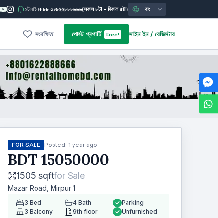
হটলাইন
+৮৮ ০১৬২২৮৮৮৬৬৬
(সকাল ৮টা - বিকাল ৫টা)
বাং
সংরক্ষিত
পোস্ট প্রপার্টি
সাইন ইন
/
রেজিস্টার
Free!
FOR SALE
Posted:
1 year ago
BDT
15050000
1505 sqft
for
Sale
Mazar Road, Mirpur 1
3
Bed
4
Bath
Parking
3
Balcony
9th floor
Unfurnished