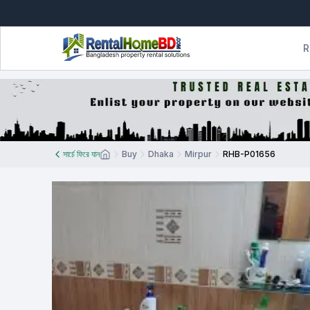
R
সার্চে ফিরে যান
Buy
Dhaka
Mirpur
RHB-P01656