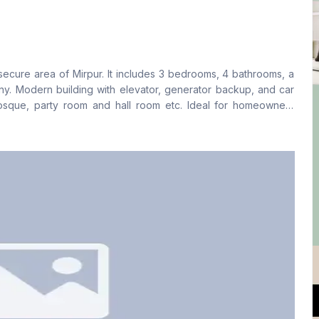
বসার রুম
Drawing Room
No
Yes
secure area of Mirpur. It includes 3 bedrooms, 4 bathrooms, a
ফ্লোর টাইপ
রান্নাঘর
ny. Modern building with elevator, generator backup, and car
Tiled
1
osque, party room and hall room etc. Ideal for homeowners