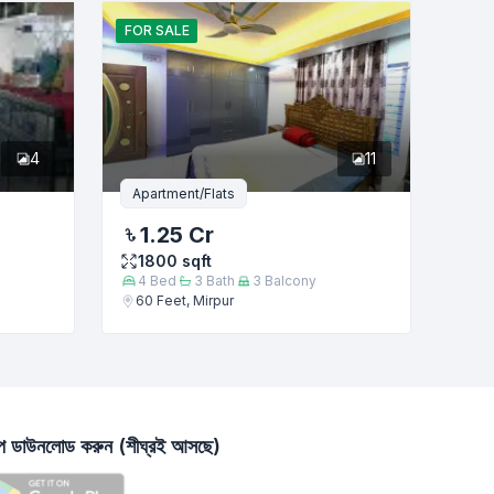
FOR
SALE
4
11
Apartment/Flats
1.25 Cr
1800
sqft
4
Bed
3
Bath
3
Balcony
60 Feet, Mirpur
াপ ডাউনলোড করুন (শীঘ্রই আসছে)