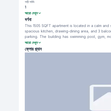
গাড়ী পার্কিং
1
বেডরুম
বাথরুম
আরো দেখুন
3
4
বর্ণনা
This 1505 SQFT apartment is located in a calm and 
খাবার রুম
বারান্দা
spacious kitchen, drawing-dining area, and 3 balco
Yes
3
parking. The building has swimming pool, gym, m
looking for space and comfort in a prime zone.
আরো দেখুন
সার্ভেন্ট রুম
স্টাফ টয়লেট
ফ্লোর প্ল্যান
No
No