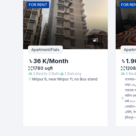
FOR
RENT
FOR
RE
ফোন নম্বর
1
বার্তা
Apartment/Flats
Apartm
36 K
/Month
1.9
1780
sqft
1208
3
Bed
3
Bath
2
Balcony
3
Bed
Mirpur 6, near Mirpur 11, no Bus stand
নভেম্বর-
ভাড়া-১৯,০
গ্যারেজ ভ
সার্ভিস চ
চার্জ ৫০
মোবাইল-০
এবিসি, ই
(মিরপুর-