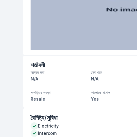
শর্তাবলী
অগ্রিম জমা
সেবা খরচ
N/A
N/A
সম্পত্তির অবস্থা
আলোচনা সাপেক্ষ
Resale
Yes
বৈশিষ্ট্য/সুবিধা
Electricity
Intercom