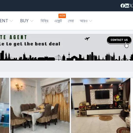
NEW
ENT
BUY
বিক্রি
এজেন্ট
সেবা
আরও