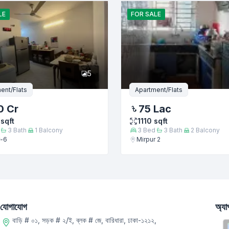
LE
FOR
SALE
5
ent/Flats
Apartment/Flats
0 Cr
75 Lac
sqft
1110
sqft
3
Bath
1
Balcony
3
Bed
3
Bath
2
Balcony
r-6
Mirpur 2
যোগাযোগ
অ্য
বাড়ি # ০১, সড়ক # ২/ই, ব্লক # জে, বারিধারা, ঢাকা-১২১২,