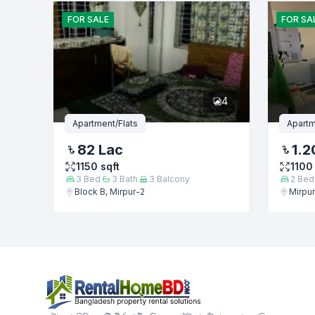
FOR
SALE
FOR
SA
4
Apartment/Flats
Apartm
82 Lac
1.2
1150
sqft
1100
3
Bed
3
Bath
3
Balcony
2
Bed
Block B, Mirpur-2
Mirpu