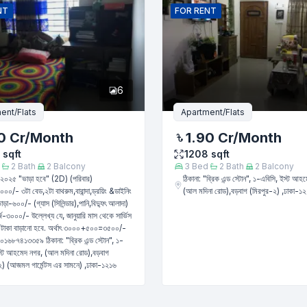
NT
FOR
RENT
6
ent/Flats
Apartment/Flats
0 Cr
/Month
1.90 Cr
/Month
sqft
1208
sqft
2
Bath
2
Balcony
3
Bed
2
Bath
2
Balcony
২০২৫ "ভাড়া হবে" (2D) (পরিবার)
ঠিকানা: "ব্রিক এন্ড স্টোন", ১-এবিসি, ইস্ট আহ
০০/- ৩টা বেড,২টা বাথরুম,বারান্দা,ড্রয়িং &ডাইনিং
(আল মদিনা রোড),বড়বাগ (মিরপুর-২) ,ঢাকা-১
াড়া-৬০০/- (গ্যাস (সিলিন্ডার),পানি,বিদ্যুৎ আলাদা)
ার্জ-৩০০০/- উল্লেখ্য যে, জানুয়ারি মাস থেকে সার্ভিস
জমা দিন
০ টাকা বাড়ানো হবে. অর্থাৎ ৩০০০+৫০০=৩৫০০/-
১৬৮৭৪১৩৩৫৯ ঠিকানা: "ব্রিক এন্ড স্টোন", ১-
স্ট আহমেদ নগর, (আল মদিনা রোড),বড়বাগ
২) (আজমল গার্মেন্টস এর সামনে) ,ঢাকা-১২১৬