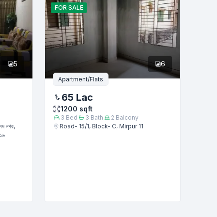
FOR
SALE
5
6
Apartment/Flats
65 Lac
1200
sqft
3
Bed
3
Bath
2
Balcony
মেদ নগর,
Road- 15/1, Block- C, Mirpur 11
২১৬