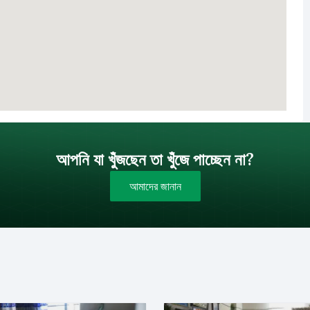
আপনি যা খুঁজছেন তা খুঁজে পাচ্ছেন না?
আমাদের জানান
বাজেট (টাকায়)
বিক্রয়
ইমেইল