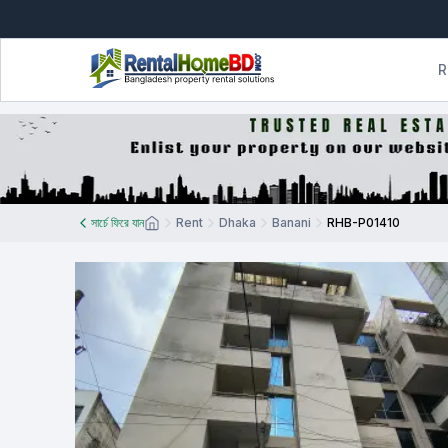
R
সার্চে ফিরে যান
Rent
Dhaka
Banani
RHB-P01410