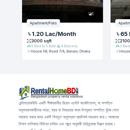
1
Apartment/Flats
Apartm
1.20 Lac
/Month
65 
3000
sqft
2100
5
Bed
5
Bath
4
Balcony
3
Bed
House 58, Road 7/A, Banani, Dhaka
House 
রেন্টালহোমবিডি একটি শীর্ষস্থানীয় রিয়েল এস্টেট মার্কেটপ্লেস, যা সম্পত্তি
অনুসন্ধানকারীদের ভাড়া, ক্রয় বা বিক্রয়ের জন্য উপযুক্ত সম্পত্তি খুঁজে পেতে
সহায়তা করার জন্য একটি বিস্তৃত অনুসন্ধান প্ল্যাটফর্ম সরবরাহ করে। আমাদের
বিশাল তালিকায় বিভিন্ন চাহিদা এবং পছন্দ অনুযায়ী বৈচিত্র্যময় বিকল্প রয়েছে।