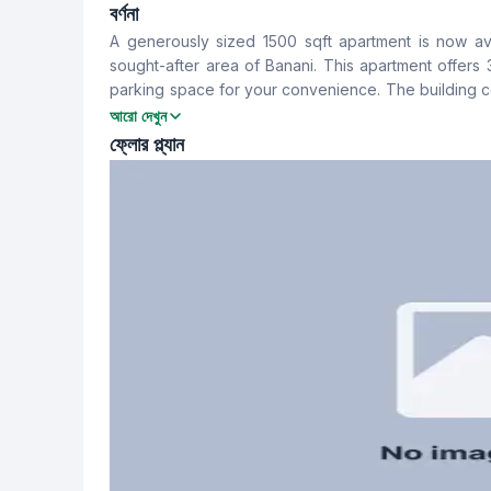
3
3
বর্ণনা
A generously sized 1500 sqft apartment is now avai
খাবার রুম
বারান্দা
sought-after area of Banani. This apartment offer
Yes
2
parking space for your convenience. The building c
experience, ensuring comfort and security. The mon
আরো দেখুন
সার্ভেন্ট রুম
স্টাফ টয়লেট
ফ্লোর প্ল্যান
No
Yes