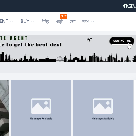
NEW
ENT
BUY
বিক্রি
এজেন্ট
সেবা
আরও