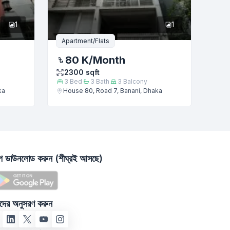
1
1
Apartment/Flats
80 K
/Month
2300
sqft
3
Bed
3
Bath
3
Balcony
ka
House 80, Road 7, Banani, Dhaka
াপ ডাউনলোড করুন (শীঘ্রই আসছে)
দের অনুসরণ করুন