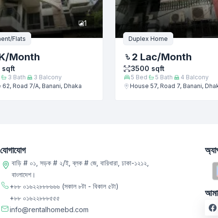
1
ent/Flats
Duplex Home
K
/Month
2 Lac
/Month
sqft
3500
sqft
3
Bath
3
Balcony
5
Bed
5
Bath
4
Balcony
62, Road 7/A, Banani, Dhaka
House 57, Road 7, Banani, Dha
যোগাযোগ
অ্য
বাড়ি # ০১, সড়ক # ২/ই, ব্লক # জে, বারিধারা, ঢাকা-১২১২,
বাংলাদেশ।
+৮৮ ০১৬২২৮৮৮৬৬৬
(সকাল ৮টা - বিকাল ৫টা)
আমা
+৮৮ ০১৬২২৮৮৮৫৫৫
info@rentalhomebd.com