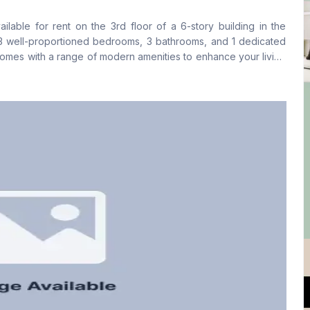
No
Yes
lable for rent on the 3rd floor of a 6-story building in the
ফ্লোর টাইপ
রান্নাঘর
s 3 well-proportioned bedrooms, 3 bathrooms, and 1 dedicated
Tiled
1
omes with a range of modern amenities to enhance your living
thly rent is 65,000 BDT and service charge 8000 BDT.