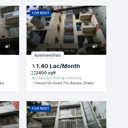
FOR
RENT
1
1
Apartment/Flats
1.40 Lac
/Month
2400
sqft
3
Bed
3
Bath
3
Balcony
aka
House 54, Road 7/A, Banani, Dhaka
FOR
RENT