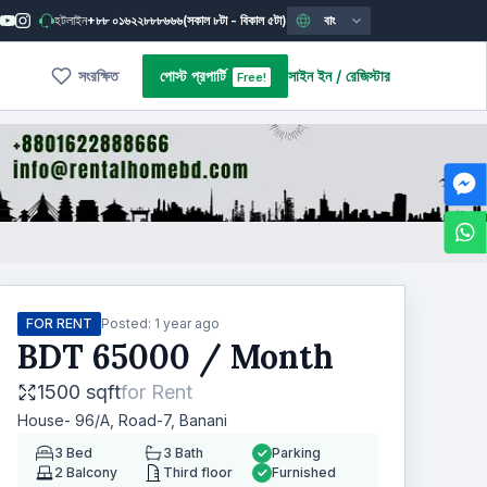
হটলাইন
+৮৮ ০১৬২২৮৮৮৬৬৬
(সকাল ৮টা - বিকাল ৫টা)
বাং
সংরক্ষিত
পোস্ট প্রপার্টি
সাইন ইন
/
রেজিস্টার
Free!
FOR RENT
Posted:
1 year ago
BDT
65000
/ Month
1500 sqft
for
Rent
House- 96/A, Road-7, Banani
3
Bed
3
Bath
Parking
2
Balcony
Third floor
Furnished