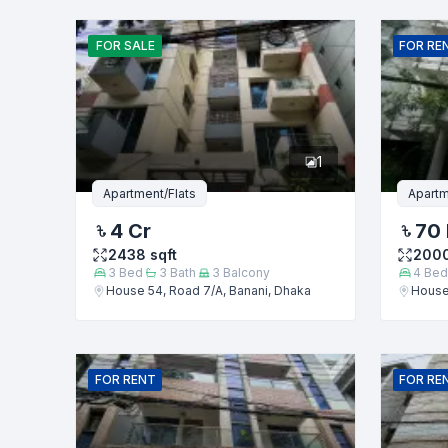
নাম
FOR
SALE
FOR
RE
ফোন নম্বর
1
বার্তা
Apartment/Flats
Apartm
4 Cr
70
2438
sqft
200
3
Bed
3
Bath
3
Balcony
4
Bed
House 54, Road 7/A, Banani, Dhaka
House 
FOR
RENT
FOR
RE