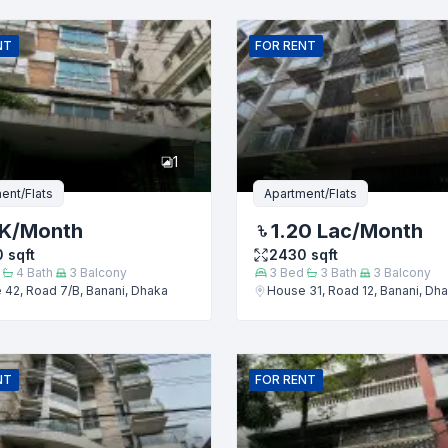
ইমেইল
NT
FOR
RENT
1
ent/Flats
Apartment/Flats
 K
/Month
1.20 Lac
/Month
0
sqft
2430
sqft
4
Bath
3
Balcony
3
Bed
3
Bath
3
Balcony
42, Road 7/B, Banani, Dhaka
House 31, Road 12, Banani, Dh
জমা দিন
NT
FOR
RENT