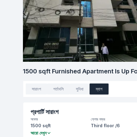
1500 sqft Furnished Apartment Is Up Fo
সারাংশ
শর্তাবলি
সুবিধা
ম্যাপ
প্রপার্টি সারাংশ
আকার
ফ্লোর নম্বর
1500 sqft
Third floor /6
বেডরুম
বাথরুম
আরো দেখুন