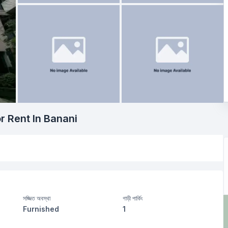
r Rent In Banani
সজ্জিত অবস্থা
গাড়ী পার্কিং
Furnished
1
বসার রুম
Drawing Room