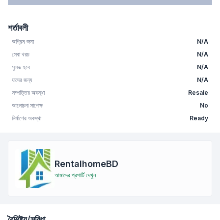
শর্তাবলী
অগ্রিম জমা
N/A
সেবা খরচ
N/A
সুলভ হবে
N/A
যাদের জন্য
N/A
সম্পত্তির অবস্থা
Resale
আলোচনা সাপেক্ষ
No
নির্মাণের অবস্থা
Ready
RentalhomeBD
আমাদের প্রপার্টি দেখুন
বৈশিষ্ট্য/সুবিধা