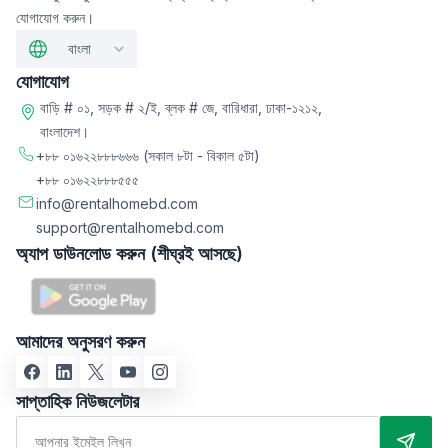
যোগাযোগ করুন।
বাংলা
যোগাযোগ
বাড়ি # ০১, সড়ক # ২/ই, ব্লক # জে, বারিধারা, ঢাকা-১২১২,
বাংলাদেশ।
+৮৮ ০১৬২২৮৮৮৬৬৬
(সকাল ৮টা - বিকাল ৫টা)
+৮৮ ০১৬২২৮৮৮৫৫৫
info@rentalhomebd.com
support@rentalhomebd.com
অ্যাপ ডাউনলোড করুন (শীঘ্রই আসছে)
আমাদের অনুসরণ করুন
সাপ্তাহিক নিউজলেটার