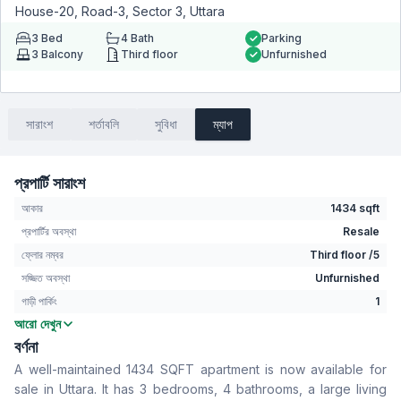
House-20, Road-3, Sector 3, Uttara
3
Bed
4
Bath
Parking
3
Balcony
Third floor
Unfurnished
সারাংশ
শর্তাবলি
সুবিধা
ম্যাপ
প্রপার্টি সারাংশ
আকার
1434 sqft
প্রপার্টির অবস্থা
Resale
ফ্লোর নম্বর
Third floor /5
সজ্জিত অবস্থা
Unfurnished
গাড়ী পার্কিং
1
আরো দেখুন
বেডরুম
3
বর্ণনা
বাথরুম
4
A well-maintained 1434 SQFT apartment is now available for
বসার রুম
Yes
sale in Uttara. It has 3 bedrooms, 4 bathrooms, a large living
Drawing Room
Yes