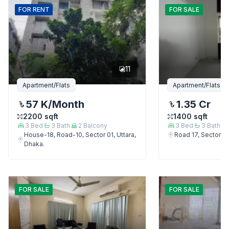
FOR
RENT
FOR
SALE
11
Apartment/Flats
Apartment/Flats
57 K
/Month
1.35 Cr
2200
sqft
1400
sqft
3
Bed
3
Bath
2
Balcony
3
Bed
3
Bath
House-18, Road-10, Sector 01, Uttara,
Road 17, Sector 4,
Dhaka.
FOR
SALE
FOR
SALE