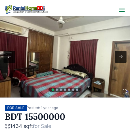
FOR SALE
Posted:
1 year ago
BDT
15500000
1434 sqft
for
Sale