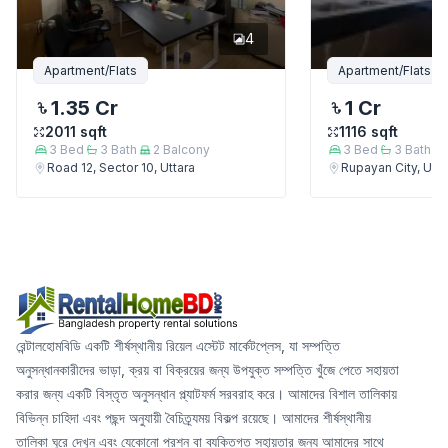
4
Apartment/Flats
Apartment/Flats
1.35 Cr
1 Cr
2011
sqft
1116
sqft
3
Bed
3
Bath
2
Balcony
3
Bed
3
Bath
Road 12, Sector 10, Uttara
Rupayan City, Utta
রেন্টালহোমবিডি একটি শীর্ষস্থানীয় রিয়েল এস্টেট মার্কেটপ্লেস, যা সম্পত্তি
অনুসন্ধানকারীদের ভাড়া, ক্রয় বা বিক্রয়ের জন্য উপযুক্ত সম্পত্তি খুঁজে পেতে সহায়তা
করার জন্য একটি বিস্তৃত অনুসন্ধান প্ল্যাটফর্ম সরবরাহ করে। আমাদের বিশাল তালিকায়
বিভিন্ন চাহিদা এবং পছন্দ অনুযায়ী বৈচিত্র্যময় বিকল্প রয়েছে। আমাদের শীর্ষস্থানীয়
তালিকা ঘুরে দেখুন এবং যেকোনো প্রশ্ন বা ব্যক্তিগত সহায়তার জন্য আমাদের সাথে