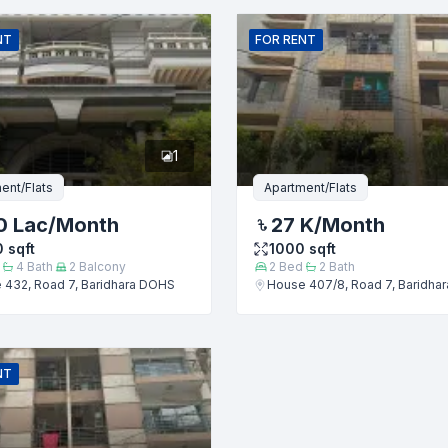
ইমেইল
NT
FOR
RENT
1
ent/Flats
Apartment/Flats
0 Lac
/Month
27 K
/Month
0
sqft
1000
sqft
4
Bath
2
Balcony
2
Bed
2
Bath
 432, Road 7, Baridhara DOHS
House 407/8, Road 7, Baridha
জমা দিন
NT