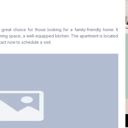
বসার রুম
Drawing Room
No
Yes
reat choice for those looking for a family-friendly home. It
রান্নাঘর
সার্ভেন্ট রুম
ning space, a well-equipped kitchen. The apartment is located
1
No
tact now to schedule a visit.