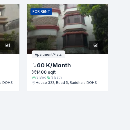
FOR
RENT
1
1
Apartment/Flats
60 K
/Month
1400
sqft
3
Bed
3
Bath
ra DOHS
House 322, Road 5, Baridhara DOHS