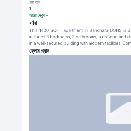
গাড়ী পার্কিং
1
বেডরুম
বাথরুম
আরো দেখুন
3
3
বর্ণনা
This 1400 SQFT apartment in Baridhara DOHS is a g
খাবার রুম
ফ্লোর টাইপ
includes 3 bedrooms, 3 bathrooms, a drawing and di
Yes
Tiled
in a well-secured building with modern facilities. Con
ফ্লোর প্ল্যান
স্টাফ টয়লেট
No