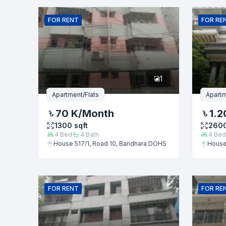
নাম
FOR
RENT
FOR
RE
ফোন নম্বর
1
বার্তা
Apartment/Flats
Apartm
70 K
/Month
1.2
1300
sqft
260
4
Bed
4
Bath
4
Bed
House 517/1, Road 10, Baridhara DOHS
House
FOR
RENT
FOR
RE