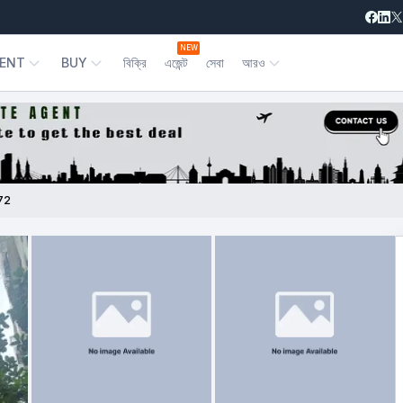
NEW
ENT
BUY
বিক্রি
এজেন্ট
সেবা
আরও
72