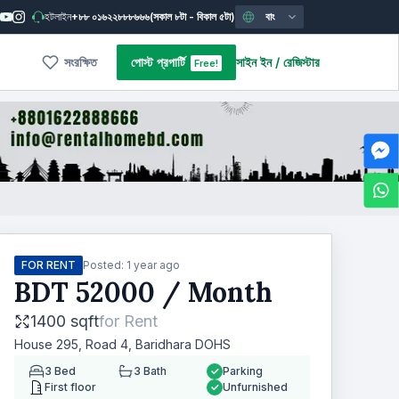
হটলাইন
+৮৮ ০১৬২২৮৮৮৬৬৬
(সকাল ৮টা - বিকাল ৫টা)
বাং
সংরক্ষিত
পোস্ট প্রপার্টি
সাইন ইন
/
রেজিস্টার
Free!
FOR RENT
Posted:
1 year ago
BDT
52000
/ Month
1400 sqft
for
Rent
House 295, Road 4, Baridhara DOHS
3
Bed
3
Bath
Parking
First floor
Unfurnished