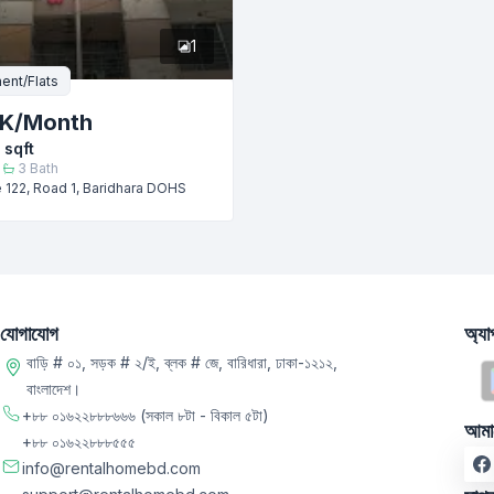
1
ent/Flats
 K
/Month
sqft
3
Bath
 122, Road 1, Baridhara DOHS
যোগাযোগ
অ্য
বাড়ি # ০১, সড়ক # ২/ই, ব্লক # জে, বারিধারা, ঢাকা-১২১২,
বাংলাদেশ।
+৮৮ ০১৬২২৮৮৮৬৬৬
(সকাল ৮টা - বিকাল ৫টা)
আমা
+৮৮ ০১৬২২৮৮৮৫৫৫
info@rentalhomebd.com