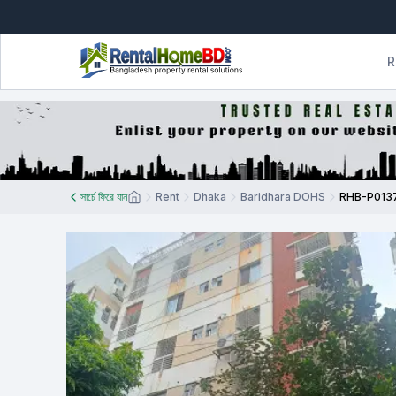
R
সার্চে ফিরে যান
Rent
Dhaka
Baridhara DOHS
RHB-P013