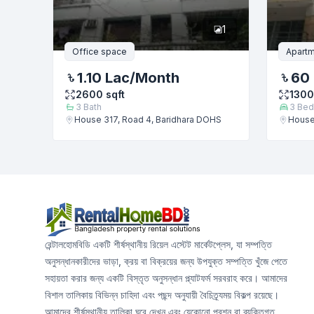
1
Office space
Apartm
1.10 Lac
/Month
60
2600
sqft
1300
3
Bath
3
Bed
House 317, Road 4, Baridhara DOHS
House
রেন্টালহোমবিডি একটি শীর্ষস্থানীয় রিয়েল এস্টেট মার্কেটপ্লেস, যা সম্পত্তি
অনুসন্ধানকারীদের ভাড়া, ক্রয় বা বিক্রয়ের জন্য উপযুক্ত সম্পত্তি খুঁজে পেতে
সহায়তা করার জন্য একটি বিস্তৃত অনুসন্ধান প্ল্যাটফর্ম সরবরাহ করে। আমাদের
বিশাল তালিকায় বিভিন্ন চাহিদা এবং পছন্দ অনুযায়ী বৈচিত্র্যময় বিকল্প রয়েছে।
আমাদের শীর্ষস্থানীয় তালিকা ঘুরে দেখুন এবং যেকোনো প্রশ্ন বা ব্যক্তিগত