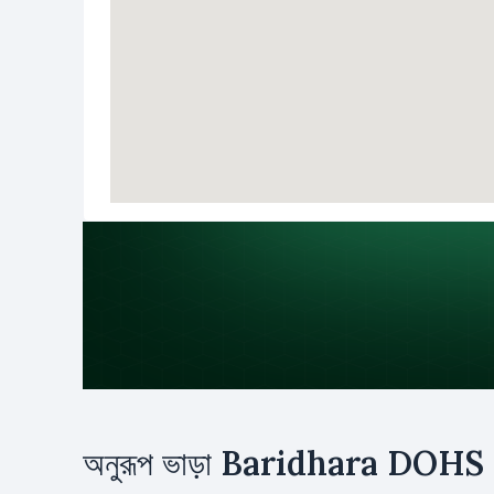
উদ্দেশ্য
অনুরূপ ভাড়া
Baridhara DOHS
ভাড়া
ক্রয়