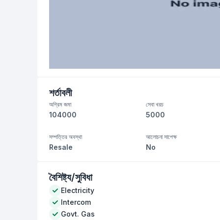
শর্তাবলী
অগ্রিম জমা
সেবা খরচ
104000
5000
সম্পত্তির অবস্থা
আলোচনা সাপেক্ষ
Resale
No
বৈশিষ্ট্য/সুবিধা
Electricity
Intercom
Govt. Gas