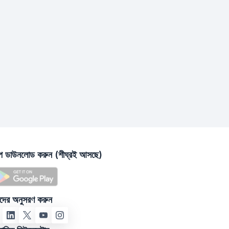
াপ ডাউনলোড করুন (শীঘ্রই আসছে)
দের অনুসরণ করুন